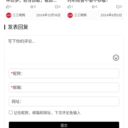
中达多，狂性自歇，歇即菩
时听经会不会不恭敬？
提，不从人得。
1
0
0
1
0
0
三三两两
2024年12月16日
三三两两
2024年6月5日
发表回复
*
昵称：
*
邮箱：
网址：
记住昵称、邮箱和网址，下次评论免输入
提交