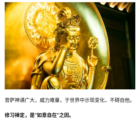
法
规
免
责
声
明
菩萨神通广大，威力难量，于世界中示现变化，不碍自他。
修习禅定，是“如意自在”之因。