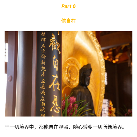
Part 6
信自在
资
讯
八
点
僧
音
高
僧
访
谈
于一切境界中，都能自在观照，随心转变一切所缘境界。
心