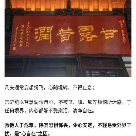
凡夫通常妄想纷飞，心随境转，不得止息；
菩萨能以智慧调伏自心，不被贪、嗔、痴等烦恼所迷惑，于
任何境界，内心都能不受染污，清净自在。
救他人于危难，除其恐惧怖畏，令心安定，不轻易受外界干
扰，是“心自在”之因。