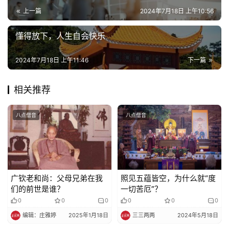
上一篇
2024年7月18日 上午10:56
懂得放下，人生自会快乐
2024年7月18日 上午11:46
下一篇
相关推荐
八点僧音
八点僧音
广钦老和尚：父母兄弟在我
照见五蕴皆空，为什么就“度
们的前世是谁？
一切苦厄”？
0
0
0
0
0
0
编辑：庄雅婷
2025年1月18日
三三两两
2024年5月18日