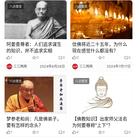
八点僧音
八点僧音
阿姜查尊者：人们追求谋生
信佛将近二十五年，为什么
的知识，并不追求实相
现在感觉什么都没有？
1
0
0
0
0
0
三三两两
2024年6月26日
三三两两
2024年7月17日
八点僧音
八点僧音
梦参老和尚：凡是佛弟子，
【佛教知识】出家师父法名
要有怎样的念头？
为何要尊称“上下”？
1
0
0
4
0
0