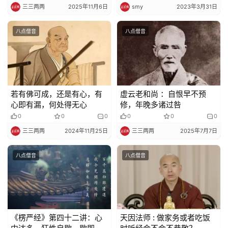
三三两两
2025年11月6日
smy
2023年3月31日
八点僧音
八点僧音
若有佛可成，还是有心，有
虚云老和尚 ：自恨早不预
心即有漏，何处得无心
修，年晚多诸过咎
0
0
0
0
0
0
三三两两
2024年11月25日
三三两两
2025年7月7日
八点僧音
八点僧音
《楞严经》第四十二讲：心
天因法师 : 做家务或者吃饭