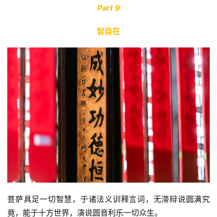
Part 9
智自在
菩萨具足一切智慧，于诸法义训释言词，无滞辩说圆满究
竟，能于十方世界，演说圆音利乐一切众生。