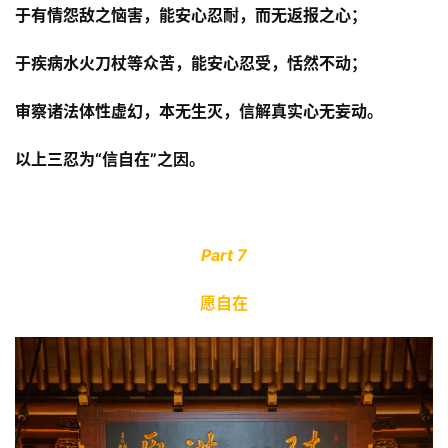
于有情怨敌之恼害，能安心忍耐，而无返报之心；
乐
菩
于疾病水火刀杖等众苦，能安心忍受，恬然不动；
提
审察诸法体性虚幻，本无生灭，信解真实心无妄动。
专
题
以上三忍为“信自在”之因。
公
益
慈
Part 7
善
愿自在
佛
教
人
登录
注册
物