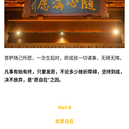
寺
院
巡
礼
视
频
菩萨随己所愿，一念生起时，即成就一切诸事，无碍无障。
纪
录
凡事有始有终，只要发愿，不论多少挫折障碍，坚持到底，
决不放弃，是“愿自在”之因。
佛
教
艺
术
Part 8
政
如意自在
策