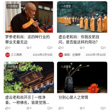
八点僧音
八点僧音
梦参老和尚：这四种行业的
虚云老和尚：你我反躬自
罪业无量无边
问，是否能这样的用功？
0
0
0
0
0
0
三三两两
2024年2月19日
编辑：庄雅婷
2025年7月30日
八点僧音
八点僧音
虚云老和尚开示 | 一枝净
分别心是人之常情
香，一称佛名，皆是觉悟正
因
0
0
0
0
0
0