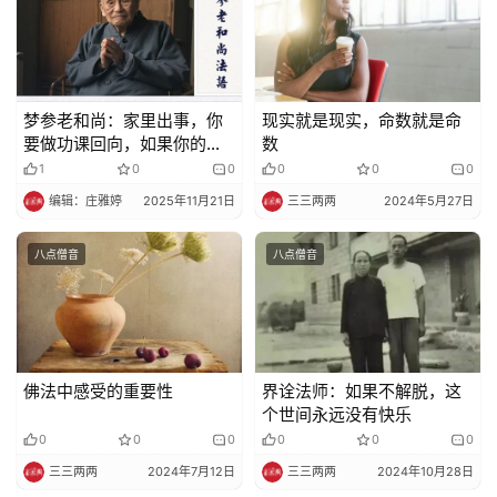
术
政
策
梦参老和尚：家里出事，你
现实就是现实，命数就是命
法
要做功课回向，如果你的功
数
规
力不够，可以这样做
1
0
0
0
0
0
编辑：庄雅婷
2025年11月21日
三三两两
2024年5月27日
免
责
八点僧音
八点僧音
声
明
佛法中感受的重要性
界诠法师：如果不解脱，这
个世间永远没有快乐
0
0
0
0
0
0
三三两两
2024年7月12日
三三两两
2024年10月28日