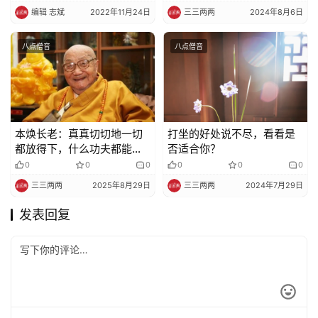
编辑 志斌
2022年11月24日
三三两两
2024年8月6日
八点僧音
八点僧音
本焕长老：真真切切地一切
打坐的好处说不尽，看看是
都放得下，什么功夫都能用
否适合你？
得好
0
0
0
0
0
0
三三两两
2025年8月29日
三三两两
2024年7月29日
发表回复