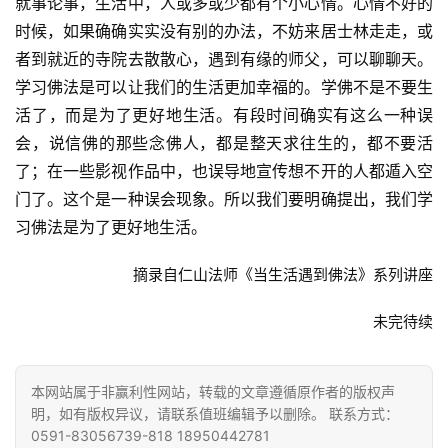
就事论事，生活中，人或多或少都有个小心情。心情不好的
访
时候，如果确确实实没有别的办法，不妨来居士林走走，或
谈
者到就近的寺院去散散心，遇到有缘的师父，可以聊聊天。
学习佛法是可以让我们的生活更加幸福的。学佛不是不要生
心
活了，而是为了更好地生活。有段时间确实有这么一种误
乐
会，说信佛的那些念佛人，都是整天求往生的，都不要活
菩
了；在一些影视作品中，也误导地宣传想不开的人都遁入空
提
门了。这个是一种误会现象。所以我们要明确提出，我们学
专
习佛法是为了更好地生活。
题
摘录自仁山法师《当生活遇到佛法》系列讲座
公
未完待续
益
慈
善
本网站属于非赢利性网站，转载的文章遵循原作者的版权声
明，如有版权异议，请联系值班编辑予以删除。 联系方式：
佛
0591-83056739-818 18950442781