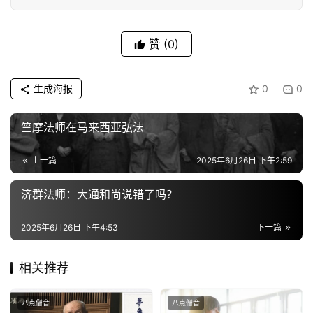
教
人
登录
注册
物
赞
(0)
寺
生成海报
0
0
院
巡
竺摩法师在马来西亚弘法
礼
上一篇
2025年6月26日 下午2:59
视
频
济群法师：大通和尚说错了吗？
纪
2025年6月26日 下午4:53
下一篇
录
相关推荐
佛
教
八点僧音
八点僧音
艺