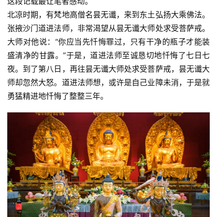
这段记载最让笔者感动。
北凉时期，有梵地高僧名昙无谶，来到东土弘扬大乘佛法。
张掖沙门道进法师，非常渴望从昙无谶大师处求受菩萨戒。
大师对他说：“你应当先忏悔罪过，只有干净的瓶子才能装
盛清净的甘露。”于是，道进法师至诚恳切地忏悔了七日七
夜。到了第八日，再往昙无谶大师处求受菩萨戒，昙无谶大
师却忽然大怒。道进法师想，或许是自己业障未消，于是就
勇猛精进地忏悔了整整三年。