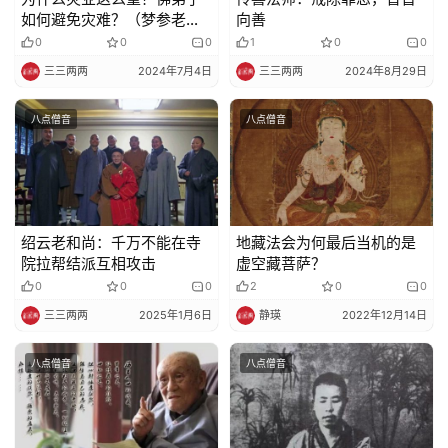
如何避免灾难？（梦参老和
向善
尚）
0
0
0
1
0
0
三三两两
2024年7月4日
三三两两
2024年8月29日
八点僧音
八点僧音
绍云老和尚：千万不能在寺
地藏法会为何最后当机的是
院拉帮结派互相攻击
虚空藏菩萨？
0
0
0
2
0
0
三三两两
2025年1月6日
静瑛
2022年12月14日
八点僧音
八点僧音