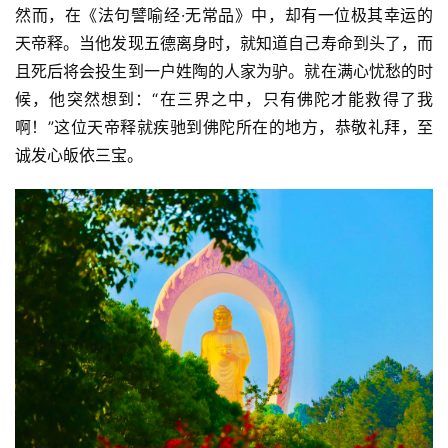
然而，在《法句譬喻经·无常品》中，却有一位极其幸运的
天帝释。当他发现五德离身时，就知道自己寿命到头了，而
且死后将会投生到一户姓陶的人家为驴。就在满心忧愁的时
候，他突然想到：“在三界之中，只有佛陀才能救得了我
啊！”这位天帝释就疾驰到佛陀所在的地方，恭敬礼拜，至
诚发心皈依三宝。