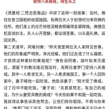
受持八关斋戒，得生天上
《贤愚经·二梵志受斋品》中讲了这样一则故事：当时，佛
住在舍卫国祇树给孤独园，有两位天人于初夜时分来到佛的
住所，他们身上的光芒将祇洹精舍照耀得金碧辉煌。佛便应
机宣说妙法，天人心开意解，都证得圣果，以头面礼佛，返
回天界。
第二天清早，阿难问佛：“昨天夜里两位天人来拜见世尊，
他们的形象威严明亮，净光炫耀，他们过去造了什么福德，
才获得这种善妙的果报呢？”佛告诉阿难，迦叶如来灭度
后，遗留下的教法接近隐没时，有两位婆罗门受持八关斋
戒。其中一人希求生天，另一人希求做国王。第一个人回到
家中，妻子喊他一起吃饭，他告诉妻子：“刚才受了佛戒，
过了日中不能吃饭。”妻子说：“夫君是梵志，有自己的戒
法，为什么要受异教的斋戒？今天你如果不和我一起吃饭，
我就将这事告诉其他梵志，让他们将你驱除，不再与你来
往。”婆罗门听了这话，深怀恐惧，便和他的妻子于日中之