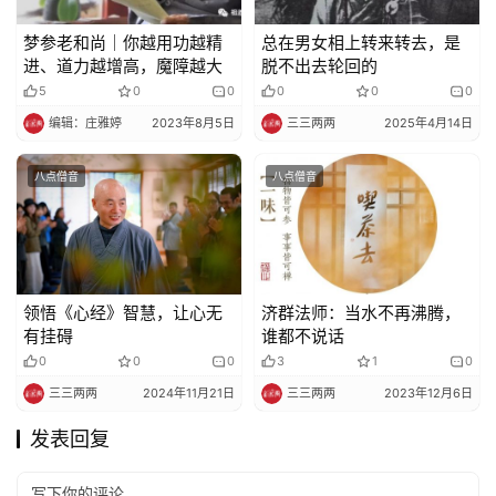
梦参老和尚｜你越用功越精
总在男女相上转来转去，是
进、道力越增高，魔障越大
脱不出去轮回的
5
0
0
0
0
0
编辑：庄雅婷
2023年8月5日
三三两两
2025年4月14日
八点僧音
八点僧音
领悟《心经》智慧，让心无
济群法师：当水不再沸腾，
有挂碍
谁都不说话
0
0
0
3
1
0
三三两两
2024年11月21日
三三两两
2023年12月6日
发表回复