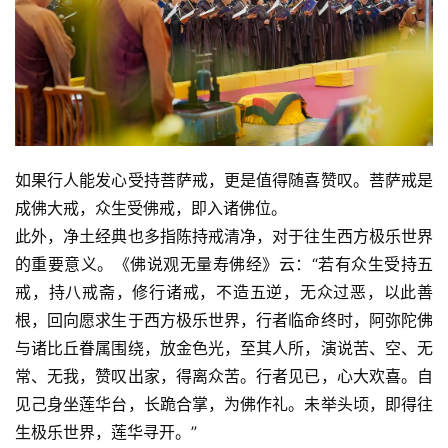
如果行人能发心受持菩萨戒，更是值得随喜赞叹。菩萨戒是
成佛大戒，众生受佛戒，即入诸佛位。
此外，净土经典也多指陈持戒清净，对于往生西方极乐世界
的重要意义。《佛说观无量寿佛经》云：“若有众生受持五
戒，持八戒斋，修行诸戒，不造五逆，无众过恶，以此善
根，回向愿求生于西方极乐世界，行者临命终时，阿弥陀佛
与诸比丘眷属围绕，放金色光，至其人所，演说苦、空、无
常、无我，赞叹出家，得离众苦。行者见已，心大欢喜。自
见己身坐莲华台，长跪合掌，为佛作礼。未举头顷，即得往
生极乐世界，莲华寻开。”