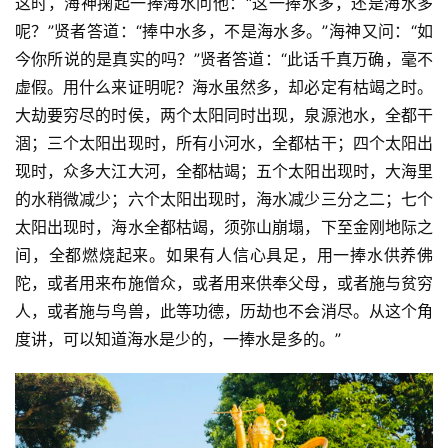
这时，海神掬起一捧海水问他：“这一捧水多，还是海水多
呢？”贤者答道：“捧中水多，不是海水多。”海神又问：“如
今你所说的是真实的吗？”贤者答道：“此话千真万确，毫不
虚假。用什么来证明呢？海水虽然多，却必定有枯竭之时。
大劫要穷尽的时侯，两个太阳同时出现，泉源池水，全都干
涸；三个太阳出现时，所有小河水，全都枯干；四个太阳出
现时，众多大江大河，全都枯竭；五个太阳出现时，大海里
的水稍微减少；六个太阳出现时，海水减少三分之二；七个
太阳出现时，海水全都枯竭，须弥山崩塌，下至金刚地际之
间，全都燃烧起来。如果有人信心具足，用一捧水供养佛
陀，或者用来布施僧众，或者用来供奉父母，或者施与贫穷
人，或者施与鸟兽，此等功德，历劫也不会消尽。从这个角
度讲，可以知道海水是少的，一捧水是多的。”