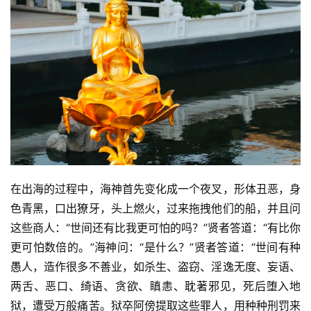
在出海的过程中，海神首先变化成一个夜叉，形体丑恶，身
色青黑，口出獠牙，头上燃火，过来拖拽他们的船，并且问
这些商人：“世间还有比我更可怕的吗？”贤者答道：“有比你
更可怕数倍的。”海神问：“是什么？”贤者答道：“世间有种
愚人，造作很多不善业，如杀生、盗窃、淫逸无度、妄语、
两舌、恶口、绮语、贪欲、瞋恚、耽著邪见，死后堕入地
狱，遭受万般痛苦。狱卒阿傍提取这些罪人，用种种刑罚来