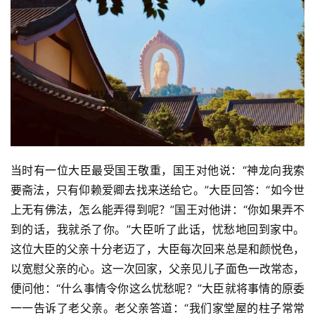
礼
视
频
纪
录
佛
当时有一位大臣最受国王敬重，国王对他说：“神龙向我索
教
艺
要斋法，只有仰赖爱卿去找来送给它。”大臣回答：“如今世
术
上无有佛法，怎么能弄得到呢？”国王对他讲：“你如果弄不
到的话，我就杀了你。”大臣听了此话，忧愁地回到家中。
政
这位大臣的父亲十分老迈了，大臣每次回来总是和颜悦色，
策
以宽慰父亲的心。这一次回家，父亲见儿子面色一改常态，
法
便问他：“什么事情令你这么忧愁呢？”大臣就将事情的原委
规
一一告诉了老父亲。老父亲答道：“我们家堂屋的柱子常常