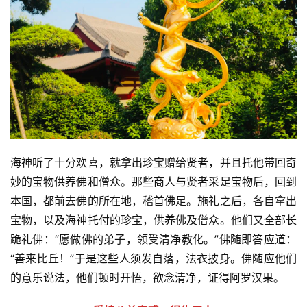
海神听了十分欢喜，就拿出珍宝赠给贤者，并且托他带回奇
妙的宝物供养佛和僧众。那些商人与贤者采足宝物后，回到
本国，都前去佛的所在地，稽首佛足。施礼之后，各自拿出
宝物，以及海神托付的珍宝，供养佛及僧众。他们又全部长
跪礼佛：“愿做佛的弟子，领受清净教化。”佛随即答应道：
“善来比丘！”于是这些人须发自落，法衣披身。佛随应他们
的意乐说法，他们顿时开悟，欲念清净，证得阿罗汉果。