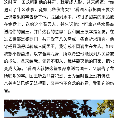
这时有一条龙听到他的哭声，就变成人形，过来问道：“你
遇到了什么难事，竟如此悲伤痛哭？”看园人就把国王要求
专
上供柰果的事告诉了他。龙回到水中，将很多甜美的果品放
题
在金盘上，送给这个看园人，并告诉他：“可拿这些水果奉
送给你的国王，并传达我的意思：我和国王原本是亲友，在
公
过去世都是婆罗门，共同受了八关斋戒，各自祈求所愿。他
益
守戒圆满得以转成人间国王，我守戒不圆满生在龙族。如今
慈
善
我想奉修斋法，以求舍弃龙身，所以希望他能找到八关斋戒
的戒法，拿来给我。倘若不顺从，我将毁灭他的国家，把它
佛
变成大海。”看园人就把这些果品奉送给国王，又禀告了龙
教
所嘱咐的事。国王听后非常犯愁，因为当时世上没有佛法，
人
登录
注册
八关斋法已经无法得到，又害怕不合龙的心意，受到它的伤
物
害。
寺
院
巡