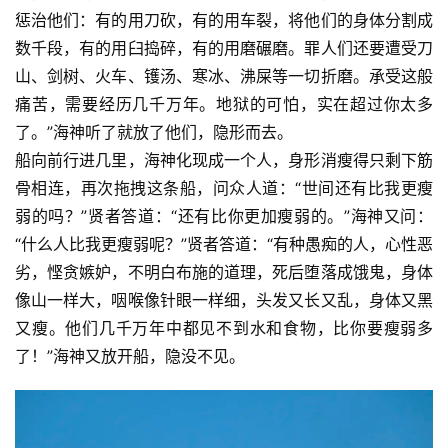
惩治他们：有的用刀砍，有的用车裂，将他们的身体分割成
数千段，有的用臼捣碎，有的用磨碾磨。罪人们还要遭受刀
山、剑树、火车、镬汤、寒冰、沸屎等一切折磨。承受这般
痛苦，需要经历几千万年。地狱的可怕，实在超过你太多
了。”海神听了就放了他们，隐形而去。
船向前行进几里，海神化现成一个人，身形消瘦得只剩下筋
骨相连，再次拖拽这条船，问众人道：“世间还有比我更瘦
弱的吗？”贤者答道：“还有比你更加瘦弱的。”海神又问：
“什么人比我更瘦弱呢？”贤者答道：“有种愚痴的人，心性恶
劣，悭贪嫉妒，不明白布施的道理，死后堕落成饿鬼，身体
像山一样大，咽喉像针眼一样细，头发又长又乱，身体又黑
又瘦。他们几千万年中都见不到水和食物，比你要瘦弱多
了！”海神又放开船，隐没不见。