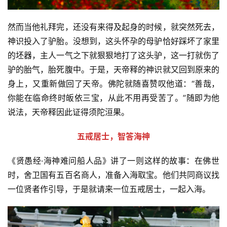
然而当他礼拜完，还没有来得及起身的时候，就突然死去，
神识投入了驴胎。没想到，这头怀孕的母驴恰好踩坏了家里
的坯器，主人一气之下就狠狠地打了这头驴，这一打就伤了
驴的胎气，胎死腹中。于是，天帝释的神识就又回到原来的
身上，又重新做回了天帝。佛陀就随喜赞叹他道：“善哉，
你能在临命终时皈依三宝，从此不用再受苦了。”随即为他
说法，天帝释因此证得须陀洹果。
五戒居士，智答海神
《贤愚经·海神难问船人品》讲了一则这样的故事：在佛世
时，舍卫国有五百名商人，准备入海取宝。他们共同商议找
一位贤者作引导，于是就请来一位五戒居士，一起入海。