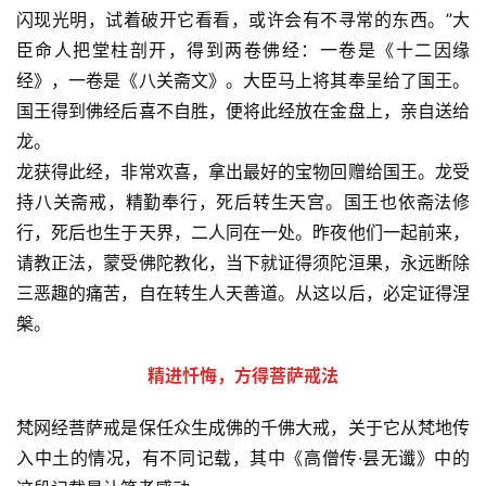
闪现光明，试着破开它看看，或许会有不寻常的东西。”大
免
臣命人把堂柱剖开，得到两卷佛经：一卷是《十二因缘
责
声
经》，一卷是《八关斋文》。大臣马上将其奉呈给了国王。
明
国王得到佛经后喜不自胜，便将此经放在金盘上，亲自送给
龙。
龙获得此经，非常欢喜，拿出最好的宝物回赠给国王。龙受
持八关斋戒，精勤奉行，死后转生天宫。国王也依斋法修
行，死后也生于天界，二人同在一处。昨夜他们一起前来，
请教正法，蒙受佛陀教化，当下就证得须陀洹果，永远断除
三恶趣的痛苦，自在转生人天善道。从这以后，必定证得涅
槃。
精进忏悔，方得菩萨戒法
梵网经菩萨戒是保任众生成佛的千佛大戒，关于它从梵地传
入中土的情况，有不同记载，其中《高僧传·昙无谶》中的