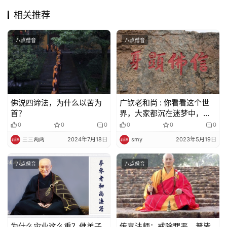
相关推荐
八点僧音
八点僧音
佛说四谛法，为什么以苦为
广钦老和尚 : 你看看这个世
首？
界，大家都沉在迷梦中，追
逐名利，你争我夺
0
0
0
0
0
0
三三两两
2024年7月18日
smy
2023年5月19日
八点僧音
八点僧音
为什么灾业这么重？佛弟子
传喜法师：戒除罪恶，普皆