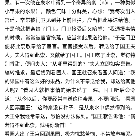
果。有一次他在泉水中得到一个奇异的柰（nài ，一种类似
小苹果的水果），颜色气味十分鲜美，心想：“我每次出入
资
讯
宫廷，常常被门卫见到并上前阻拦，应当把此果送给他。”
于是他就把柰给了门卫。门卫接受后又暗想：“我通报事情
八
的时候，常常被宦官拖延，应当将此果送给他。”于是门卫
点
便将此柰敬奉给了宦官。宦官接受以后，转送给了国王夫
僧
人。夫人得到此柰，又献给了国王。国王吃了此柰，觉得特
音
别香甜，便问夫人：“从哪里得到的？”夫人立即如实禀告。
辗转推求，最后找到看园人。国王就召来看园人问道：“我
高
的果园中有这么好的果品，为什么不奉送给我，却送给其他
僧
人呢？”看园人就把事情的始末说了一遍。国王听后命令
访
道：“从今以后，你要经常奉送这种柰果，不要间断。”看园
谈
人回禀国王：“这种柰没有种子，是从泉水中偶然得到的。
心
大王令我经常奉送，恐怕没办法做到。”国王就告诉他：“倘
乐
若得不到此柰，就将你斩首！”
菩
看园人出了王宫回到果园，极为忧愁苦恼，不禁放声痛哭。
提