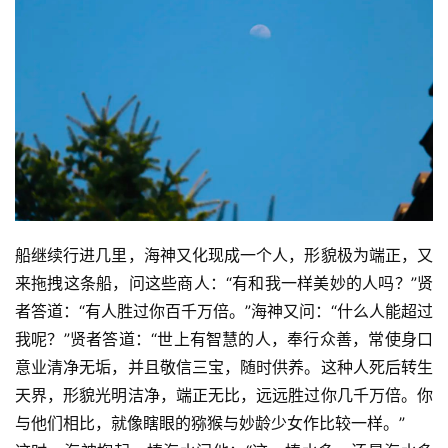
船继续行进几里，海神又化现成一个人，形貌极为端正，又
来拖拽这条船，问这些商人：“有和我一样美妙的人吗？”贤
者答道：“有人胜过你百千万倍。”海神又问：“什么人能超过
我呢？”贤者答道：“世上有智慧的人，奉行众善，常使身口
意业清净无垢，并且敬信三宝，随时供养。这种人死后转生
天界，形貌光明洁净，端正无比，远远胜过你几千万倍。你
与他们相比，就像瞎眼的猕猴与妙龄少女作比较一样。”