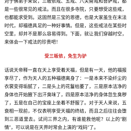
对于佛弟子来说，三皈依戒、五戒、八关斋戒和菩萨戒，都
是一些很常见的戒法。而且在很多寺院，只要想受这些戒，
也都能求受到。这固然是三宝的恩德，也是大家虽生在末法
时代，却福德具足的一种好事情。但是，这些戒法在某些时
空里，却并不是那么容易得到。下面，就让我们穿越时空，
来体会一下戒法的珍贵吧！
受三皈依，免生为驴
话说天帝释一直在天上享受着天福，但是有一天，他的福报
享尽了，作为天人的五种福德离身了：一是本来不染纤尘的
衣裳变得垢腻了，二是头上的花鬘枯萎了，三是原本洁净的
身体也开始腋下出汗臭味了，四是原本洁净的身体忽生臭秽
了，五是在自己的宝座上坐着不舒服了。对于天人来说，五
衰相一现前，不仅表明享受天福的终结，而且之后往往会堕
到三恶道里去。试问三界之内，有谁能救他呢？以上的“剧
情”，可以说是在天界时常会上演的“戏码”了。