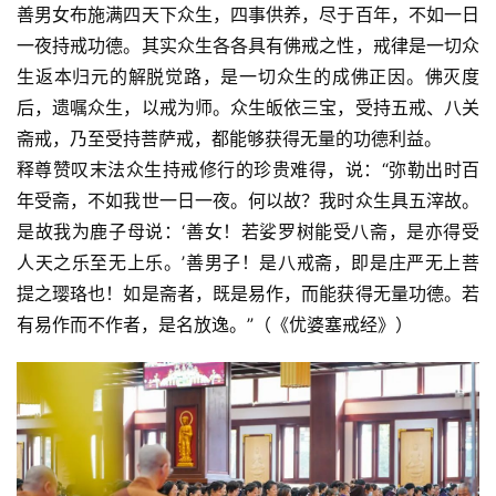
善男女布施满四天下众生，四事供养，尽于百年，不如一日
一夜持戒功德。其实众生各各具有佛戒之性，戒律是一切众
生返本归元的解脱觉路，是一切众生的成佛正因。佛灭度
后，遗嘱众生，以戒为师。众生皈依三宝，受持五戒、八关
斋戒，乃至受持菩萨戒，都能够获得无量的功德利益。
释尊赞叹末法众生持戒修行的珍贵难得，说：“弥勒出时百
年受斋，不如我世一日一夜。何以故？我时众生具五滓故。
是故我为鹿子母说：‘善女！若娑罗树能受八斋，是亦得受
人天之乐至无上乐。’善男子！是八戒斋，即是庄严无上菩
提之璎珞也！如是斋者，既是易作，而能获得无量功德。若
有易作而不作者，是名放逸。”（《优婆塞戒经》）