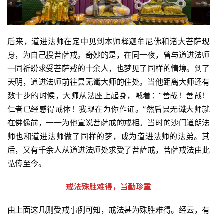
后来，道进法师在定中见到本师释迦牟尼佛和诸大菩萨现
身，为自己授菩萨戒。奇妙的是，在同一夜，曾与道进法师
一同祈盼求受菩萨戒的十余人，也梦见了同样的情境。到了
天明，道进法师前往昙无谶大师的住处。当他距离大师还有
数十步的时候，大师从法座上起身，喊着：“善哉！善哉！
仁者已经感得戒体！我现在为你作证。”然后昙无谶大师就
在佛像前，一一为他宣说菩萨戒的戒相。当时的沙门道朗法
师也和道进法师做了同样的梦，成为道进法师的法弟。其
后，又有千余人从道进法师处求受了菩萨戒，菩萨戒法由此
弘传至今。
戒法殊胜难得，当勤珍重
由上面这几则受戒事例可知，戒法甚为殊胜难得。经云，有