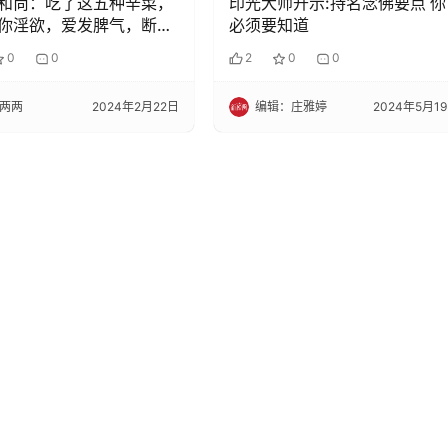
和尚：吃了这五种辛菜，
印光大师开示:持名念佛要点 你
你淫欲，爱发脾气，断你
必须要知道
0
0
2
0
0
两两
2024年2月22日
编辑：庄雅婷
2024年5月1