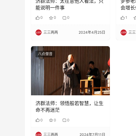
济群法师：太在意他人看法，只
梦参老
能说明一件事
会增长
慧命
0
0
0
1
三三两两
2024年4月25日
三三
八点僧音
济群法师：领悟般若智慧，让生
命不再迷茫
0
0
0
三三两两
2024年7月11日