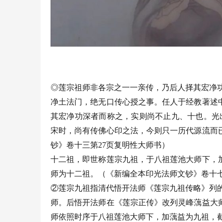
◎莲宗祖师非各宗之一一亲传，乃后人择其宏净
净土法门，绝无口传心授之事。任人于经教著述
其宏净功深者而称之，实则尚不止九、十也。光
宋时，尚有传佛心印之法，今则只一历代源流而
钞》卷十三第27页复明性大师书）
十二祖，即世称莲宗九祖，于八祖莲池大师下，
师为十二祖。（《新编全本印光法师文钞》卷十七
②莲宗九祖指清代悟开法师《莲宗九祖传略》列
师。后悟开法师在《莲宗正传》改列灵峰蕅益大
师依照时序于八祖莲池大师下，加蕅益为九祖，