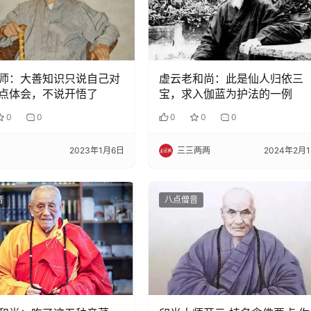
师：大善知识只说自己对
虚云老和尚：此是仙人归依三
点体会，不说开悟了
宝，求入伽蓝为护法的一例
0
0
0
0
0
2023年1月6日
三三两两
2024年2月
音
八点僧音