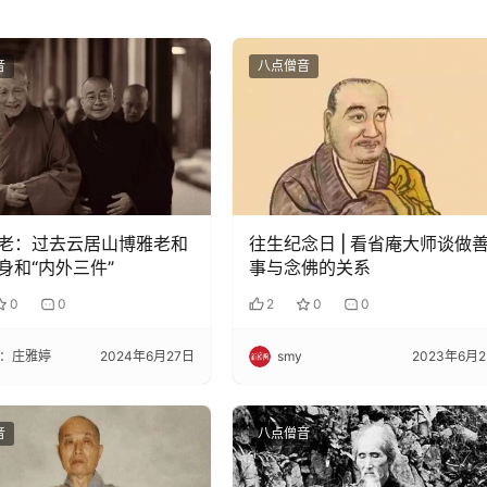
音
八点僧音
老：过去云居山博雅老和
往生纪念日 | 看省庵大师谈做
身和“内外三件”
事与念佛的关系
0
0
2
0
0
：庄雅婷
2024年6月27日
smy
2023年6月
音
八点僧音