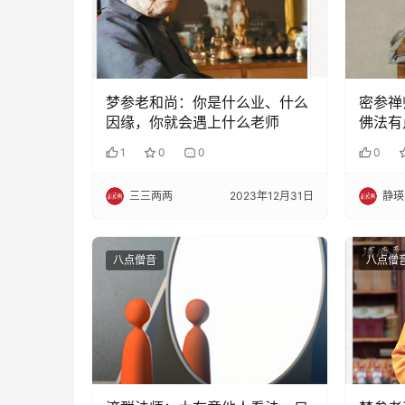
梦参老和尚：你是什么业、什么
密参禅
因缘，你就会遇上什么老师
佛法有
1
0
0
0
三三两两
2023年12月31日
静瑛
八点僧音
八点僧