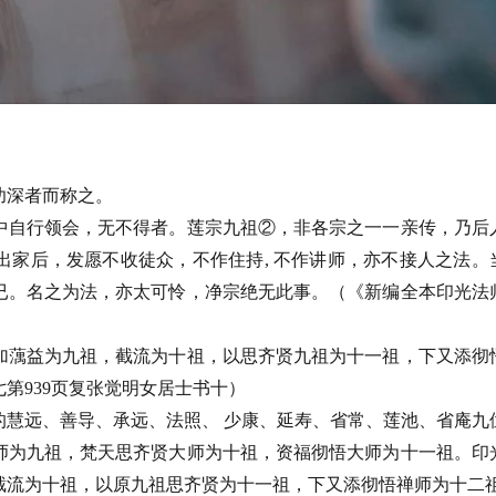
功深者而称之。
中自行领会，无不得者。莲宗九祖②，非各宗之一一亲传，乃后
出家后，发愿不收徒众，不作住持, 不作讲师，亦不接人之法。
已。名之为法，亦太可怜，净宗绝无此事。（《新编全本印光法
加蕅益为九祖，截流为十祖，以思齐贤九祖为十一祖，下又添彻
第939页复张觉明女居士书十）
的慧远、善导、承远、法照、 少康、延寿、省常、莲池、省庵九
师为九祖，梵天思齐贤大师为十祖，资福彻悟大师为十一祖。印
截流为十祖，以原九祖思齐贤为十一祖，下又添彻悟禅师为十二