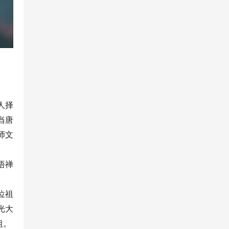
人择
当唐
师文
悟禅
位祖
光大
祖。