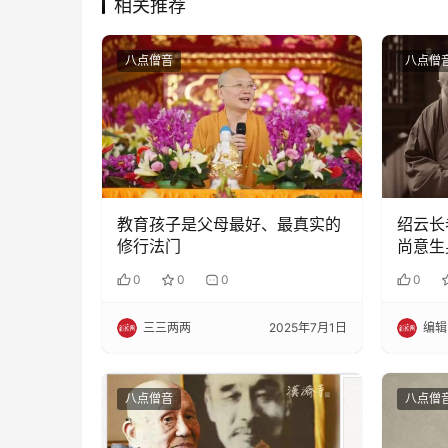
相关推荐
八点僧音
八点僧
教育孩子是父母最好、最真实的
绍云长
修行法门
尚意生
0
0
0
0
三三两两
2025年7月1日
编辑
八点僧音
八点僧