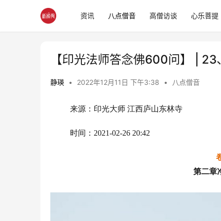
资讯
八点僧音
高僧访谈
心乐菩提
【印光法师答念佛600问】 | 
静瑛
•
2022年12月11日 下午3:38
•
八点僧音
来源：印光大师 江西庐山东林寺 
时间：2021-02-26 20:42
第二章