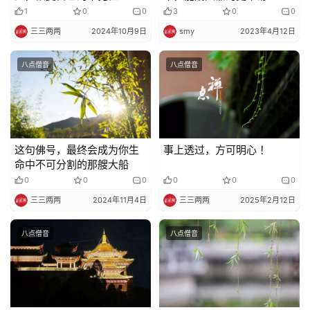
1
0
0
3
0
0
三三两两
2024年10月9日
smy
2023年4月12日
八点僧音
八点僧音
这句佛号，最终会成为你生
事上透过，方可明心 ！
命中不可分割的那艘大船
0
0
0
0
0
0
三三两两
2024年11月4日
三三两两
2025年2月12日
八点僧音
八点僧音