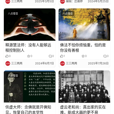
三三两两
2025年3月5日
编辑：庄雅婷
2024年5月25日
八点僧音
八点僧音
释源慧法师：没有人能够远
佛法不怕你烦恼重，怕的是
程控制别人
你没有善根
0
0
0
1
0
0
三三两两
2024年6月7日
三三两两
2025年7月26日
八点僧音
八点僧音
倓虚大师：念佛就是开佛知
虚云老和尚：真出家的实在
见，恢复自己的本觉性
难，能成大器的更不易