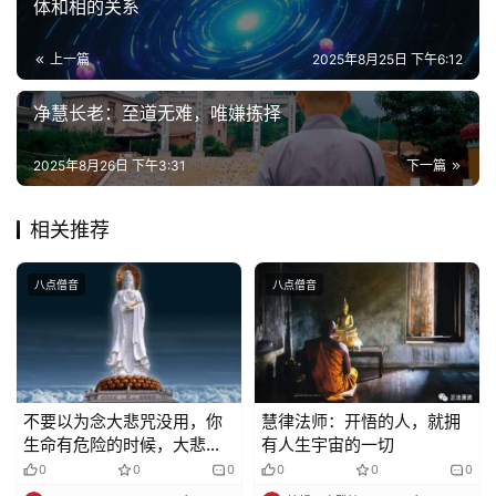
体和相的关系
上一篇
2025年8月25日 下午6:12
净慧长老：至道无难，唯嫌拣择
2025年8月26日 下午3:31
下一篇
相关推荐
八点僧音
八点僧音
不要以为念大悲咒没用，你
慧律法师：开悟的人，就拥
生命有危险的时候，大悲咒
有人生宇宙的一切
就有了妙用！
0
0
0
0
0
0