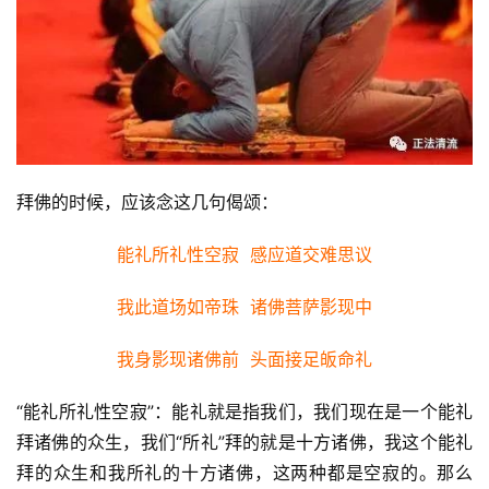
拜佛的时候，应该念这几句偈颂：
能礼所礼性空寂  感应道交难思议
我此道场如帝珠  诸佛菩萨影现中
我身影现诸佛前  头面接足皈命礼
资
讯
“能礼所礼性空寂”：能礼就是指我们，我们现在是一个能礼
拜诸佛的众生，我们“所礼”拜的就是十方诸佛，我这个能礼
八
拜的众生和我所礼的十方诸佛，这两种都是空寂的。那么