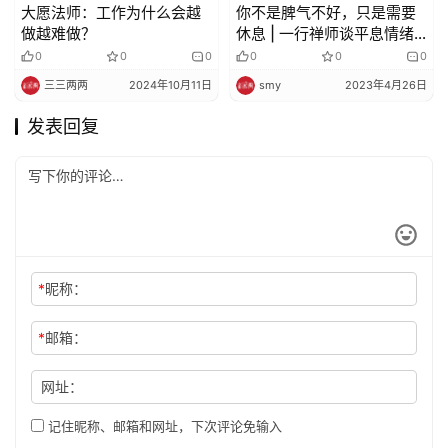
大愿法师：工作为什么会越
你不是脾气不好，只是需要
做越难做？
休息 | 一行禅师谈平息情绪
的艺术
0
0
0
0
0
0
三三两两
2024年10月11日
smy
2023年4月26日
发表回复
*
昵称：
*
邮箱：
网址：
记住昵称、邮箱和网址，下次评论免输入