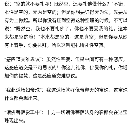
点
说：“空的就不要礼啰！既然空，还要礼他做什么？”不错，
僧
本性是空的，无为是空的；但是你想要证得无为法，先要从
音
有为上做起。所以你没有证到空寂这种空理的时候，不可以
说：“既然空，我也不要礼佛了，佛也不要受我的礼，这本
高
来都是空的嘛！”本来都是空的，这是真空；但是你要从妙
僧
有上着手，你要礼拜，所以这叫能礼所礼性空寂。
访
谈
“感应道交难思议”：虽然性空寂，但是中间可有一种感应，
这感应道交是不可思议的！你这儿礼佛，佛受你的礼，你增
心
加你的福慧，这是感应道交难思议。
乐
菩
“我此道场如帝珠”：我这道场就好像帝释天的宝珠，这宝珠
提
什么都会现出来。
专
“诸佛菩萨影现中”：十方一切诸佛菩萨法身的影都会在这宝
题
珠现出来。
公