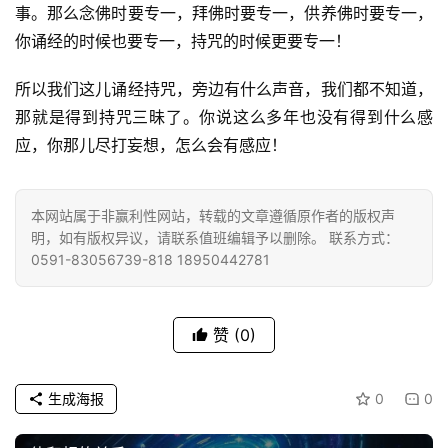
纪
事。那么念佛时要专一，拜佛时要专一，供养佛时要专一，
录
你诵经的时候也要专一，持咒的时候更要专一！
佛
所以我们这儿诵经持咒，旁边有什么声音，我们都不知道，
教
那就是得到持咒三昧了。你说这么多年也没有得到什么感
艺
应，你那儿尽打妄想，怎么会有感应！
术
政
本网站属于非赢利性网站，转载的文章遵循原作者的版权声
策
明，如有版权异议，请联系值班编辑予以删除。 联系方式：
法
0591-83056739-818 18950442781
规
赞
(0)
免
责
声
生成海报
0
0
明