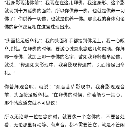
“我身影现诸佛前”：我现在在这儿拜佛，我这身形、这个影
益
就现到十方诸佛的面前，所以你供养一佛，也就是供养一切
慈
佛了；你供养一切佛，也就是供养一佛。那么我的身体和诸
善
佛的身体都互相在这宝珠现出来。
佛
“头面接足皈命礼”：我的头面和手都接到佛足上，我一心皈
教
命顶礼。在拜佛的时候，要诚心诚意来念这几句偈颂。你拜
人
登录
注册
物
哪一尊佛，就加上哪一尊佛的名字，譬如我拜释迦牟尼佛，
就说：“释迦如来影现中，我身影现释迦前，头面接足归命
寺
礼。”
院
巡
你若拜观音呢，就说：“观音菩萨影现中，我身影现观音
礼
前，头面接足皈命礼。”在拜佛的时候，你若能专一其心，
那个感应道交就不可思议！
视
频
所以无论哪一位在念佛时，就要像一个念佛的，不要各处
看，无论那里有动静、有声音，都不需要管它，就是不管闲