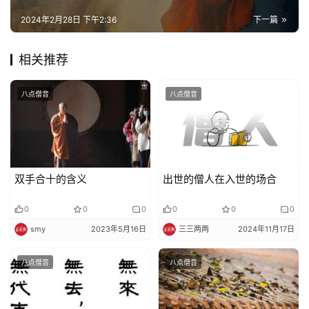
佛
2024年2月28日 下午2:36
下一篇
教
艺
相关推荐
术
八点僧音
八点僧音
政
策
法
规
双手合十的含义
出世的僧人在入世的场合
免
责
0
0
0
0
0
0
声
smy
2023年5月16日
三三两两
2024年11月17日
明
八点僧音
八点僧音