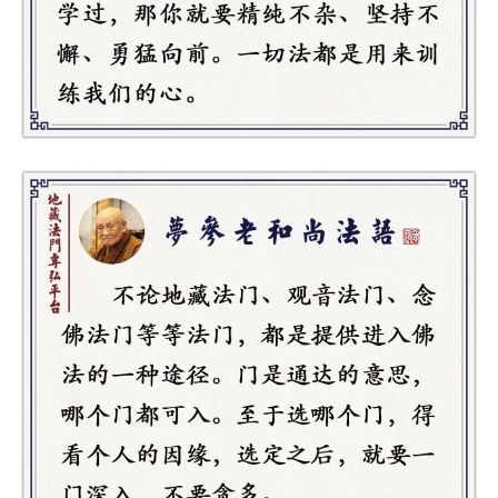
高
僧
访
谈
心
乐
菩
提
专
题
公
益
慈