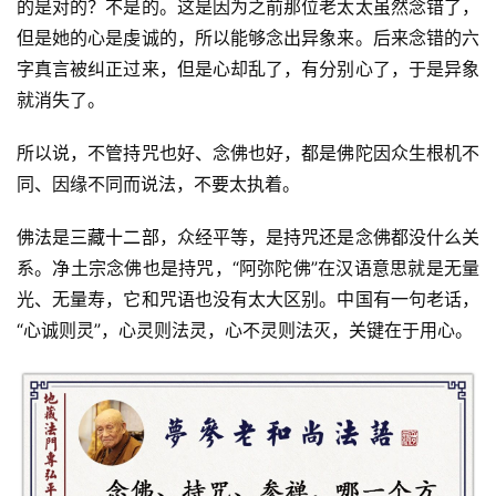
的是对的？不是的。这是因为之前那位老太太虽然念错了，
但是她的心是虔诚的，所以能够念出异象来。后来念错的六
字真言被纠正过来，但是心却乱了，有分别心了，于是异象
就消失了。 
所以说，不管持咒也好、念佛也好，都是佛陀因众生根机不
同、因缘不同而说法，不要太执着。 
佛法是
三藏十二部
，众经平等，是持咒还是念佛都没什么关
系。净土宗念佛也是持咒，“阿弥陀佛”在汉语意思就是无量
光、无量寿，它和咒语也没有太大区别。中国有一句老话，
“心诚则灵”，心灵则法灵，心不灵则法灭，关键在于用心。