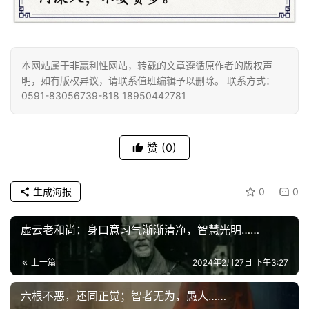
善
佛
教
本网站属于非赢利性网站，转载的文章遵循原作者的版权声
人
登录
注册
明，如有版权异议，请联系值班编辑予以删除。 联系方式：
物
0591-83056739-818 18950442781
寺
院
赞
(0)
巡
礼
生成海报
0
0
视
虚云老和尚：身口意习气渐渐清净，智慧光明……
频
上一篇
2024年2月27日 下午3:27
纪
录
六根不恶，还同正觉；智者无为，愚人……