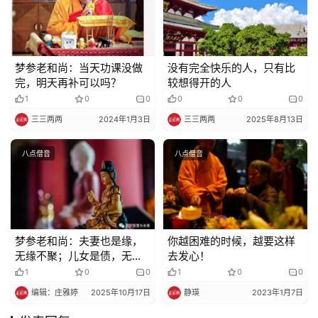
梦参老和尚：当天功课没做
没有完全快乐的人，只有比
完，明天再补可以吗？
较想得开的人
1
0
0
0
0
0
三三两两
2024年1月3日
三三两两
2025年8月13日
八点僧音
八点僧音
梦参老和尚：夫妻也是缘，
你越困难的时候，越要这样
无缘不聚；儿女是债，无债
去发心！
不来
1
0
0
1
0
0
编辑：庄雅婷
2025年10月17日
静瑛
2023年1月7日