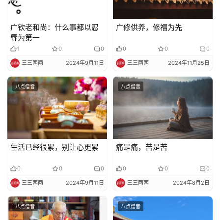
广钦老和尚：什么事都以忍
广修供养，修福为先
辱为第一
1
0
0
0
0
0
三三两两
2024年9月11日
三三两两
2024年11月25日
八点僧音
八点僧音
生活已经很累，别让心更累
痛是痛，苦是苦
0
0
0
0
0
0
三三两两
2024年9月11日
三三两两
2024年8月2日
八点僧音
八点僧音