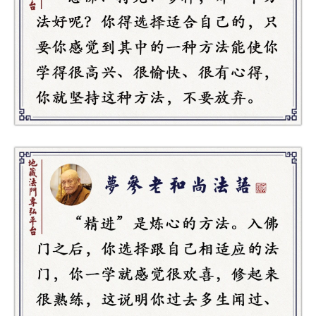
资
讯
八
点
僧
音