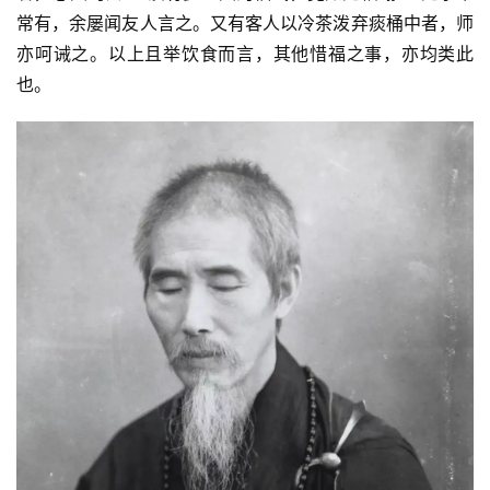
常有，余屡闻友人言之。又有客人以冷茶泼弃痰桶中者，师
亦呵诫之。以上且举饮食而言，其他惜福之事，亦均类此
也。