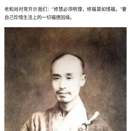
老和尚时常开示我们：“修慧必须明理，修福莫如惜福。”要
心
自己珍惜生活上的一切福德因缘。
乐
菩
提
专
题
公
益
慈
善
佛
教
人
登录
注册
物