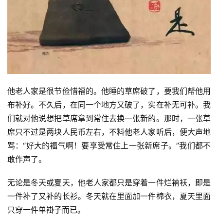
资
讯
他老人家是很节俭惜福的。他睡的草席破了，要我们帮他用
布补好。不久后，在同一个地方又破了，实在补无可补。我
八
们就对他说想把草席拿到常住去换一张新的。那时，一张草
点
席只不过是两块人民币左右，不料他老人家听后，便大声地
僧
骂：“好大的福气啊！要享受常住上一张新席子。”我们都不
音
敢作声了。
高
无论是冬天或夏天，他老人家都只是穿着一件烂衲袄，即是
僧
一件补了又补的长衫。冬天就在里面加一件棉衣，夏天里面
访
谈
只穿一件单褂子而已。