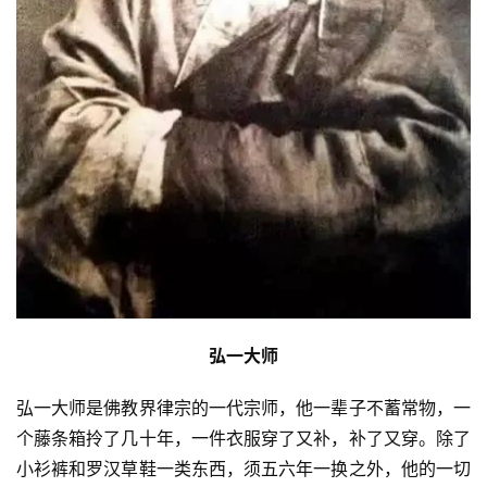
寺
院
巡
礼
视
频
纪
录
弘一大师
佛
教
弘一大师是佛教界律宗的一代宗师，他一辈子不蓄常物，一
艺
个藤条箱拎了几十年，一件衣服穿了又补，补了又穿。除了
术
小衫裤和罗汉草鞋一类东西，须五六年一换之外，他的一切