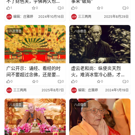
不了财色关，学佛再久也不
事来“破局”
算入门！
1
0
0
0
0
0
编辑：庄雅婷
2024年10月16日
三三两两
2025年8月29日
八点僧音
八点僧音
广公开示：诵经、看经的时
虚云老和尚：纵使炎天烈
间不要超过念佛，还是要以
火，难消冰雪冷心肠，才能
念佛为主
与道相应
0
0
0
0
0
0
三三两两
2025年8月7日
编辑：庄雅婷
2024年1月19日
八点僧音
八点僧音