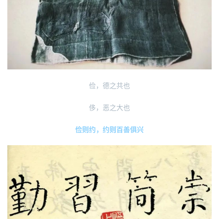
俭，德之共也
侈，恶之大也
俭则约，约则百善俱兴