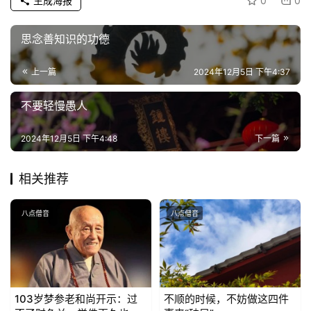
生成海报
0
0
思念善知识的功德
上一篇
2024年12月5日 下午4:37
不要轻慢愚人
2024年12月5日 下午4:48
下一篇
相关推荐
八点僧音
八点僧音
103岁梦参老和尚开示：过
不顺的时候，不妨做这四件