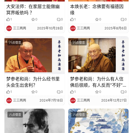
大安法师：在家居士能做幽
本焕长老：念佛要有福德因
冥界皈依吗 ？
缘
1
0
0
1
0
0
三三两两
2025年10月28日
三三两两
2025年8月6日
八点僧音
八点僧音
梦参老和尚：为什么经书里
梦参老和尚：为什么有人信
头会生出舍利？
佛后很顺，有人反而“不好”
了呢？
1
0
0
1
0
0
三三两两
2024年7月18日
三三两两
2024年12月27日
八点僧音
八点僧音