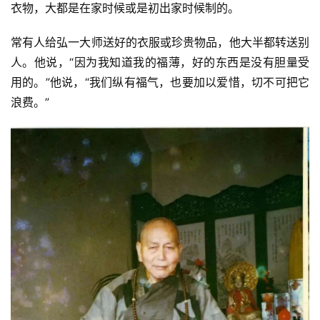
衣物，大都是在家时候或是初出家时候制的。
政
策
常有人给弘一大师送好的衣服或珍贵物品，他大半都转送别
法
规
人。他说，“因为我知道我的福薄，好的东西是没有胆量受
用的。”他说，“我们纵有福气，也要加以爱惜，切不可把它
免
浪费。”
责
声
明