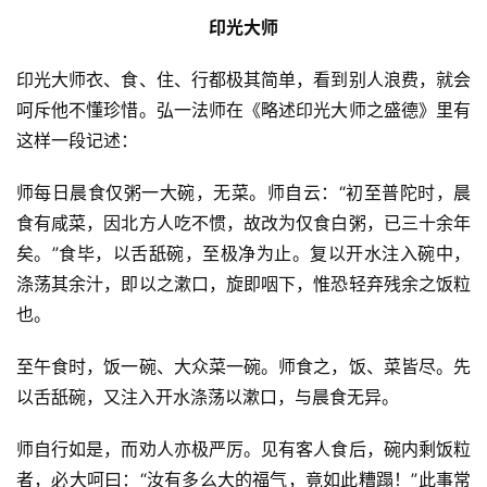
印光大师
印光大师衣、食、住、行都极其简单，看到别人浪费，就会
呵斥他不懂珍惜。弘一法师在《略述印光大师之盛德》里有
这样一段记述：
师每日晨食仅粥一大碗，无菜。师自云：“初至普陀时，晨
食有咸菜，因北方人吃不惯，故改为仅食白粥，已三十余年
矣。”食毕，以舌舐碗，至极净为止。复以开水注入碗中，
涤荡其余汁，即以之漱口，旋即咽下，惟恐轻弃残余之饭粒
也。
至午食时，饭一碗、大众菜一碗。师食之，饭、菜皆尽。先
以舌舐碗，又注入开水涤荡以漱口，与晨食无异。
师自行如是，而劝人亦极严厉。见有客人食后，碗内剩饭粒
者，必大呵曰：“汝有多么大的福气，竟如此糟蹋！”此事常