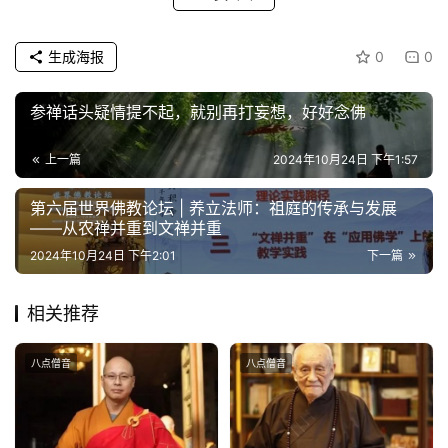
公
生成海报
0
0
益
慈
参禅话头疑情提不起，就别再打妄想，好好念佛
善
上一篇
2024年10月24日 下午1:57
佛
教
第六届世界佛教论坛 | 养立法师：祖庭的传承与发展
人
——从农禅并重到文禅并重
登录
注册
物
2024年10月24日 下午2:01
下一篇
寺
相关推荐
院
巡
八点僧音
八点僧音
礼
视