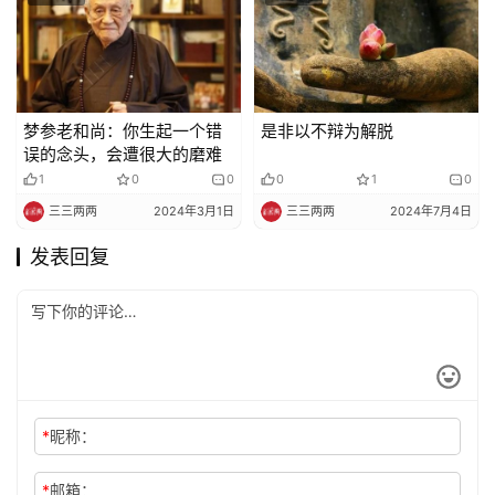
梦参老和尚：你生起一个错
是非以不辩为解脱
误的念头，会遭很大的磨难
1
0
0
0
1
0
三三两两
2024年3月1日
三三两两
2024年7月4日
发表回复
*
昵称：
*
邮箱：