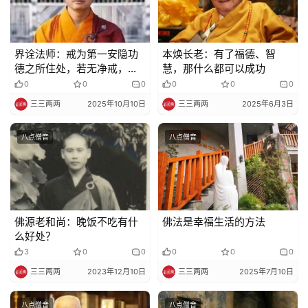
明
界诠法师：戒为第一安隐功
本焕长老：有了福德、智
德之所住处，若无净戒，诸
慧，那什么都可以成功
善功德皆不得生
0
0
0
0
0
0
三三两两
2025年10月10日
三三两两
2025年6月3日
八点僧音
八点僧音
佛源老和尚：晚饭不吃有什
佛法是幸福生活的方法
么好处？
3
0
0
0
0
0
三三两两
2023年12月10日
三三两两
2025年7月10日
八点僧音
八点僧音