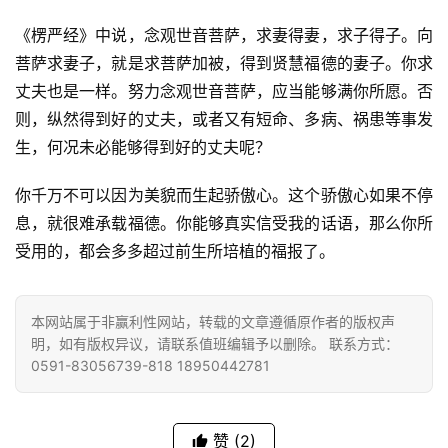
《楞严经》中说，念观世音菩萨，求妻得妻，求子得子。向
八
点
菩萨求妻子，就是求菩萨加被，得到贤慧福德的妻子。你求
僧
丈夫也是一样。努力念观世音菩萨，应当能够满你所愿。否
音
则，纵然得到好的丈夫，或者又有短命、多病、祸患等事发
生，何况未必能够得到好的丈夫呢？
高
僧
你千万不可以因为美貌而生起骄傲心。这个骄傲心如果不停
访
息，就很难承载福德。你能够真实信受我的话语，那么你所
谈
受用的，都会多多超过前生所培植的福报了。
心
乐
本网站属于非赢利性网站，转载的文章遵循原作者的版权声
菩
明，如有版权异议，请联系值班编辑予以删除。 联系方式：
提
0591-83056739-818 18950442781
专
题
赞
(2)