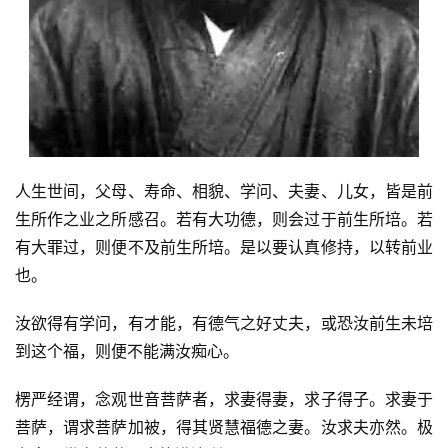
人生世间，父母、寿命、相貌、学问、夫妻、儿女，皆是前
生所作之业之所感召。若有大功德，则会过于前生所培。若
有大罪过，则便不及前生所培。是以要认真修持，以转前业
也。
汝欲得有学问，有才能，有德气之好丈夫，或恐汝前生未培
到这个福，则便不能满汝痴心。
楞严经谓，念观世音菩萨者，求妻得妻，求子得子。求妻于
菩萨，谓求菩萨加被，得其贤慧福德之妻。汝求夫亦然。极