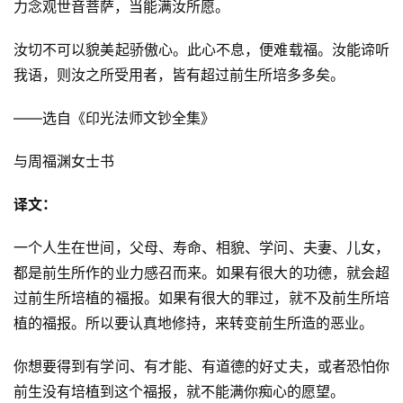
力念观世音菩萨，当能满汝所愿。
汝切不可以貌美起骄傲心。此心不息，便难载福。汝能谛听
我语，则汝之所受用者，皆有超过前生所培多多矣。
——选自《印光法师文钞全集》
与周福渊女士书
译文：
一个人生在世间，父母、寿命、相貌、学问、夫妻、儿女，
都是前生所作的业力感召而来。如果有很大的功德，就会超
过前生所培植的福报。如果有很大的罪过，就不及前生所培
植的福报。所以要认真地修持，来转变前生所造的恶业。
资
你想要得到有学问、有才能、有道德的好丈夫，或者恐怕你
讯
前生没有培植到这个福报，就不能满你痴心的愿望。