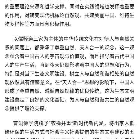
的重要理论来源和哲学支撑，同时在实践领域也发挥着重要
专
题
的作用，对转变现代机械论自然观、共建美丽中国、维持生
物多样性等方面具有积极作用。
公
     以儒释道三家为主体的中华传统文化在对待人与自然关
益
慈
系的问题上，都秉承了尊重自然、天人合一的观念，这一观
善
念蕴含着中国古人的宇宙观与价值观，而且指导着古代中国
人的生产生活，直到今天仍然影响着中国人的思想和行为，
佛
特别是对当下生态文明建设、树立人与自然和谐相处的自然
教
观依然具有借鉴意义。在“天人合一”思想的影响下，中国人
人
登录
注册
形成了尊重自然、遵循自然规律的优良传统，这为生态文明
物
建设奠定了良好的文化基础，为人与自然和谐共生的自然观
念提供了理论支撑。
寺
院
     曹洞佛学院赋予“农禅并重”新时代新内涵，将出家人低
巡
碳环保的生活方式与社会主义社会提倡的生态文明建设的五
礼