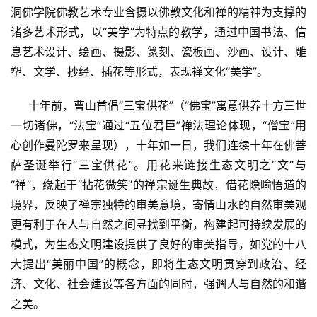
洞佛学院佛教艺术专业含摄以佛教文化和禅的精神为支撑的
责
诸多艺术形式，以“美学”为特点的教学，通过中国书法、信
声
明
息艺术设计、绘画、摄影、篆刻、瓷板画、沙画、设计、雕
塑、文学、抄经、插花等形式，表现禅文化“美学”。
     十年前，曹山首倡“三宝供花”（“佛宝”寓意供养十方三世
一切诸佛，“法宝”通过“五位君臣”禅法理论体现，“僧宝”用
心创作曼陀罗来呈现），十年如一日，我们连续十年在佛菩
萨圣诞举行“三宝供花”。用花来链接生态文明之“文”与
“禅”，缘起于“拈花微笑”的禅宗诞生典故，借花隐喻悟道的
境界，反映了禅宗独特的审美意境，寄情山水的自然审美观
更有利于在人与自然之间寻找到平衡，构建起可持续发展的
模式，为生态文明建设提供了良好的审美指导，如党的十八
大提出“美丽中国”的概念，即将生态文明贯穿到政治、经
济、文化、社会建设等各方面的同时，强调人与自然的和谐
之美。