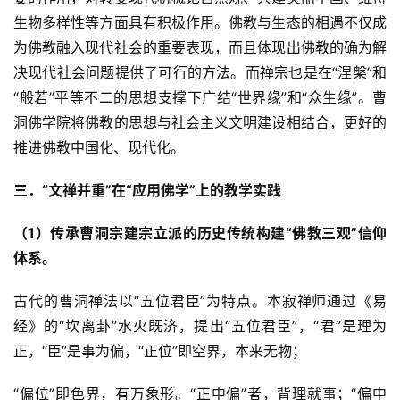
生物多样性等方面具有积极作用。佛教与生态的相遇不仅成
为佛教融入现代社会的重要表现，而且体现出佛教的确为解
决现代社会问题提供了可行的方法。而禅宗也是在“涅槃”和
“般若”平等不二的思想支撑下广结“世界缘”和“众生缘”。曹
洞佛学院将佛教的思想与社会主义文明建设相结合，更好的
推进佛教中国化、现代化。
三．“文禅并重”在“应用佛学”上的教学实践
（1）传承曹洞宗建宗立派的历史传统构建“佛教三观”信仰
体系。
古代的曹洞禅法以“五位君臣”为特点。本寂禅师通过《易
经》的“坎离卦”水火既济，提出“五位君臣”，“君”是理为
正，“臣”是事为偏，“正位”即空界，本来无物；
“偏位”即色界，有万象形。“正中偏”者，背理就事；“偏中