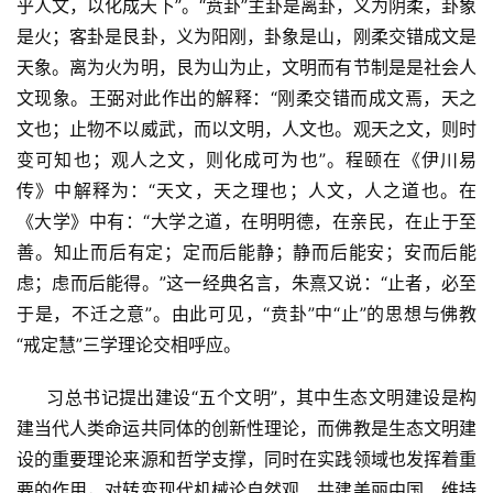
乎人文，以化成天下”。“贲卦”主卦是离卦，义为阴柔，卦象
是火；客卦是艮卦，义为阳刚，卦象是山，刚柔交错成文是
天象。离为火为明，艮为山为止，文明而有节制是是社会人
文现象。王弼对此作出的解释：“刚柔交错而成文焉，天之
文也；止物不以威武，而以文明，人文也。观天之文，则时
变可知也；观人之文，则化成可为也”。程颐在《伊川易
传》中解释为：“天文，天之理也；人文，人之道也。在
《大学》中有：“大学之道，在明明德，在亲民，在止于至
善。知止而后有定；定而后能静；静而后能安；安而后能
虑；虑而后能得。”这一经典名言，朱熹又说：“止者，必至
于是，不迁之意”。由此可见，“贲卦”中“止”的思想与佛教
“戒定慧”三学理论交相呼应。
     习总书记提出建设“五个文明”，其中生态文明建设是构
建当代人类命运共同体的创新性理论，而佛教是生态文明建
设的重要理论来源和哲学支撑，同时在实践领域也发挥着重
要的作用，对转变现代机械论自然观、共建美丽中国、维持