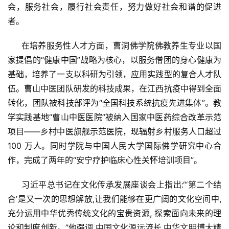
会，服务社会，履行社会责任，努力做好社会和谐的促进
者。
     在培养服务性人才方面，曹洞佛学院佛教养生专业以国
家提倡的“健康中国”战略为核心，以服务僧团的身心健康为
基础，培养了一支以科研为引领，应用实践型的复合人才队
伍。曹山中医团队研发的科技成果，在江西抗疫中得到全面
转化，团队被科技部评为“全国科技系统抗疫先进集体”。教
学实践基地“曹山中医医院”被纳入国家中医药综合改革示范
项目——乡村中医旗舰示范医院，现辐射乡村服务人口超过 
100 万人。同时学院与中国人民大学国际佛学研究中心合
作，完成了两年的“安宁疗护临床心性关怀培训项目”。
     习近平总书记在文化传承发展座谈会上指出:“‘第二个结
合’是又一次的思想解放,让我们能够在更广阔的文化空间中,
充分运用中华优秀传统文化的宝贵资源, 探索面向未来的理
论和制度创新。”他强调,中国文化源远流长,中华文明博大精