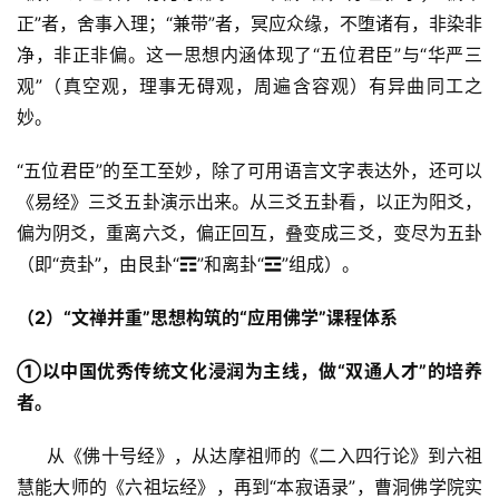
正”者，舍事入理；“兼带”者，冥应众缘，不堕诸有，非染非
净，非正非偏。这一思想内涵体现了“五位君臣”与“华严三
观”（真空观，理事无碍观，周遍含容观）有异曲同工之
妙。
“五位君臣”的至工至妙，除了可用语言文字表达外，还可以
《易经》三爻五卦演示出来。从三爻五卦看，以正为阳爻，
偏为阴爻，重离六爻，偏正回互，叠变成三爻，变尽为五卦
（即“贲卦”，由艮卦“☶”和离卦“☲”组成）。
（2）“文禅并重”思想构筑的“应用佛学”课程体系
①以中国优秀传统文化浸润为主线，做“双通人才”的培养
者。
     从《佛十号经》，从达摩祖师的《二入四行论》到六祖
慧能大师的《六祖坛经》，再到“本寂语录”，曹洞佛学院实