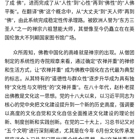
了成 佛”，进而完成了从“人性”到“心性”再到“佛性”的“人佛
平衡”。在翻译“佛”这个概念中，从“大丈夫”到“天人师”再到
“佛”，由此系统完成稳定性传承理路。被欧洲人誉为“东方三
圣人”之一的禅宗六祖慧能大师，其塑像至今仍矗立在在英
国伦敦大不列颠国家图书馆广场。
     众所周知，佛教中国化的高峰就是禅宗的出现。从僧团
制定的系统性的寺院规章来看，通过确定“农禅并重”的禅修
和生活方式，让“农禅并重” 成为佛教中国化在古代最为典型
的标志。从其特有的“道德性与群众性”逐步升华成为具有独
特“文化性与文明性”的“文禅并重”。在八十年代，赵朴老提
出佛教是文化这一思想。党的十八大以来，以习近平同志为
核心的党中央把文化建设提升到一个新的历史高度，强调要
以高度的文化自觉和文化自信全面推进文化建设的理论创
新、制度创新和实践创新。在党的二十大上，习总书记又对
“五个文明”进行深刻阐述，尤其是在今年 6月份文化传承发