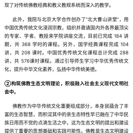
资
现了对传统佛教经典和教义教规系统而深入的教学。
讯
     此外，我院与北京大学合作创办了“北大曹山讲堂”，用
八
中国优秀传统文化浸润宗教，组织并邀请国内外各界最顶尖
点
的专家、学者、教授来学院讲座交流，目前已完成 184 讲
僧
期，共 368 学时的课程。另外，国学经典课程完成 104 
音
讲，共 208 课时。中国优秀传统文化课程总计完成 288 
讲，共 576课时课程。通过引导师生学习中华优秀传统文
高
化，提升中华文化素养，弘扬中华传统美德。
僧
访
②构筑佛教生态文明理论，积极融入社会主义现代文明社
谈
会中。
心
     佛教作为中华传统文化重要组成部分，本身就蕴含了丰
乐
富的生态智慧，而积淀其中的亲生态特性早已融在了中华民
菩
族日用而不觉的点滴生活之中，这为生态文明的提出和建设
提
提供了重要的思想基础和实践可能性。佛教是生态文明建设