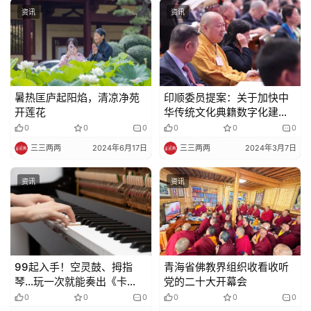
资讯
资讯
暑热匡庐起阳焰，清凉净苑
印顺委员提案：关于加快中
开莲花
华传统文化典籍数字化建设
的提案
0
0
0
0
0
0
三三两两
2024年6月17日
三三两两
2024年3月7日
资讯
资讯
99起入手！空灵鼓、拇指
青海省佛教界组织收看收听
琴…玩一次就能奏出《卡
党的二十大开幕会
农》
0
0
0
0
0
0