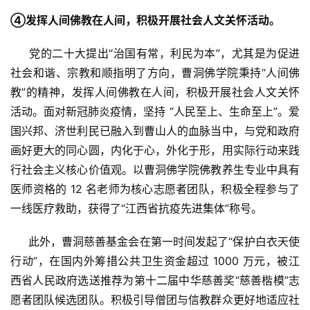
④发挥人间佛教在人间，积极开展社会人文关怀活动。
     党的二十大提出“治国有常，利民为本”，尤其是为促进
社会和谐、宗教和顺指明了方向，曹洞佛学院秉持“人间佛
教”的精神，发挥人间佛教在人间，积极开展社会人文关怀
活动。面对新冠肺炎疫情，坚持 “人民至上、生命至上”。爱
国兴邦、济世利民已融入到曹山人的血脉当中，与党和政府
画好更大的同心圆，内化于心，外化于形，用实际行动来践
行社会主义核心价值观。以曹洞佛学院佛教养生专业中具有
医师资格的 12 名老师为核心志愿者团队，积极全程参与了
一线医疗救助，获得了“江西省抗疫先进集体”称号。
     此外，曹洞慈善基金会在第一时间发起了“保护白衣天使
行动”，在国内外筹措公共卫生资金超过 1000 万元，被江
西省人民政府选送推荐为第十二届中华慈善奖“慈善楷模”志
愿者团队候选团队。积极引导僧团与信教群众更好地适应社