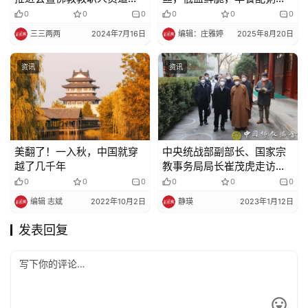
建设培训班在云门山大觉禅
给力
0
0
0
0
0
0
寺顺利圆满完成培训课程
三三两两
2024年7月16日
编辑：庄雅婷
2025年8月20日
资讯
资讯
美翻了！一入秋，中国就穿
中央统战部副部长、国家宗
越了几千年
教事务局局长崔茂虎走访慰
问中国佛教协会
0
0
0
0
0
0
编辑 志斌
2022年10月2日
静瑛
2023年1月12日
发表回复