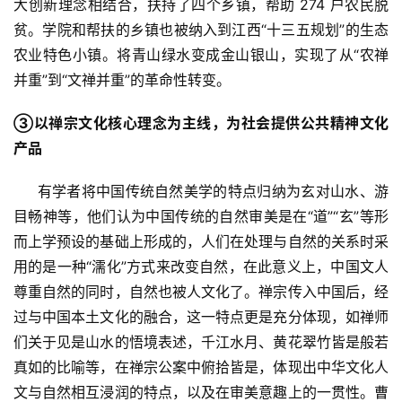
大创新理念相结合，扶持了四个乡镇，帮助 274 户农民脱
贫。学院和帮扶的乡镇也被纳入到江西“十三五规划”的生态
视
频
农业特色小镇。将青山绿水变成金山银山，实现了从“农禅
并重”到“文禅并重”的革命性转变。
纪
③以禅宗文化核心理念为主线，为社会提供公共精神文化
录
产品
佛
     有学者将中国传统自然美学的特点归纳为玄对山水、游
教
目畅神等，他们认为中国传统的自然审美是在“道”“玄”等形
艺
术
而上学预设的基础上形成的，人们在处理与自然的关系时采
用的是一种“濡化”方式来改变自然，在此意义上，中国文人
政
尊重自然的同时，自然也被人文化了。禅宗传入中国后，经
策
过与中国本土文化的融合，这一特点更是充分体现，如禅师
法
们关于见是山水的悟境表述，千江水月、黄花翠竹皆是般若
规
真如的比喻等，在禅宗公案中俯拾皆是，体现出中华文化人
文与自然相互浸润的特点，以及在审美意趣上的一贯性。曹
免