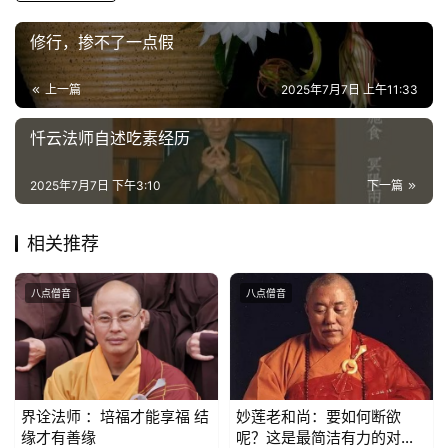
物
修行，掺不了一点假
寺
院
上一篇
2025年7月7日 上午11:33
巡
礼
忏云法师自述吃素经历
视
2025年7月7日 下午3:10
下一篇
频
相关推荐
纪
录
八点僧音
八点僧音
佛
教
艺
术
界诠法师 ：培福才能享福 结
妙莲老和尚：要如何断欲
缘才有善缘
呢？这是最简洁有力的对治