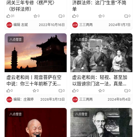
闭关三年专修〈楞严咒〉
济群法师：这门“生意”不简
（妙祥法师）
单
31
0
0
0
0
0
编辑 志斌
2022年10月16日
三三两两
2024年1月7日
八点僧音
八点僧音
虚云老和尚丨观音菩萨在空
虚云老和尚：轻视、甚至加
中说：你三十年前断了无
以毁谤宗门这一法，真是造
明，今天还放不下吗？
无间业！
0
0
0
0
0
0
编辑：庄雅婷
2026年3月13日
三三两两
2024年9月4日
八点僧音
八点僧音