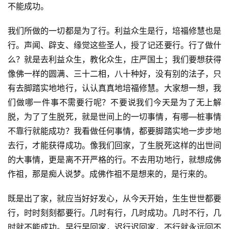
不能成功。
我们所做的一切都是为了行。利益众生是行，培福修慧也是
行。声闻、辟支、缘觉这些圣人，授了记还要行。行了做什
么？就是去利益众生，教化众生，庄严国土；我们要想获得
像佛一样的圆满、三十二相，八十种好，没有别的法子，只
资
有去脚踏实地地行，认认真真地培福修慧。大家想一想，我
讯
们做哪一件事不需要行呢？不要说我们今天是为了无上解
脱，为了了生脱死，就是世间上的一切事情，有哪—桩事情
八
不靠行就能成功？我看做任何事情，都要脚踏实地一步步地
点
去行，才能获得成功。像我们回家，了生脱死这样的出世间
僧
的大事情，更是离不开严格的行。不去用功地行，就想成佛
音
作祖，那是痴人说梦。成佛作祖不是想来的，是行来的。
高
既是出了家，就应当好好发心，从今天开始，生生世世都要
僧
行，时时刻刻都要行。几时有行，几时成功。几时不行，几
访
谈
时就不能成功。早行早回家，迟行迟回家，不行就永远回不