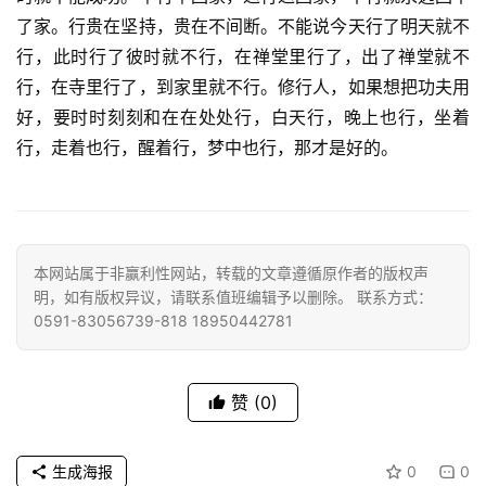
了家。行贵在坚持，贵在不间断。不能说今天行了明天就不
心
行，此时行了彼时就不行，在禅堂里行了，出了禅堂就不
乐
行，在寺里行了，到家里就不行。修行人，如果想把功夫用
菩
好，要时时刻刻和在在处处行，白天行，晚上也行，坐着
提
行，走着也行，醒着行，梦中也行，那才是好的。
专
题
公
本网站属于非赢利性网站，转载的文章遵循原作者的版权声
明，如有版权异议，请联系值班编辑予以删除。 联系方式：
益
0591-83056739-818 18950442781
慈
善
赞
(0)
佛
教
人
生成海报
0
0
登录
注册