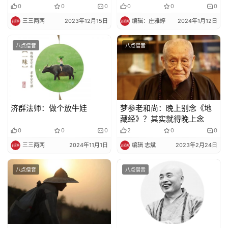
法
0
0
0
0
0
0
政
三三两两
2023年12月15日
编辑：庄雅婷
2024年1月12日
策
法
八点僧音
八点僧音
规
免
责
声
济群法师：做个放牛娃
梦参老和尚：晚上别念《地
明
藏经》？其实就得晚上念
0
0
0
2
0
0
三三两两
2024年11月1日
编辑 志斌
2023年2月24日
八点僧音
八点僧音