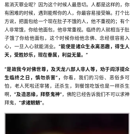
易消灭罪业呢？因为这个时候人最恳切。人都是这样的，你
谈
有困难的时候，遇到能帮你的人，你最容易接受嘛。打个比
方说，把面包给一个现在肚子不饿的人，他不重视的；有个
心
乐
人非常饿，你给他面包，他非常重视。临终的人就相当于肚
菩
子饿了你给他面包，这个时候你给他念佛、念经很容易入
提
心，一旦入心就能消业。
“
能使是诸众生永离恶趣，得生人
天，受胜妙乐，现在眷属，利益无量。”
专
题
“是故我今对佛世尊，及天龙八部人非人等，劝于阎浮提众
生临终之日，慎勿杀害”
，
你看，我们的习俗、恶俗多可
公
怕，老人死啦还宰猪，还杀生，到餐馆吃饭也是一样杀生
益
啊，
“及造恶缘，拜祭鬼神”
，佛陀已经告诉我们不可以求神
慈
拜鬼，
“求诸魍魉”
。
善
佛
教