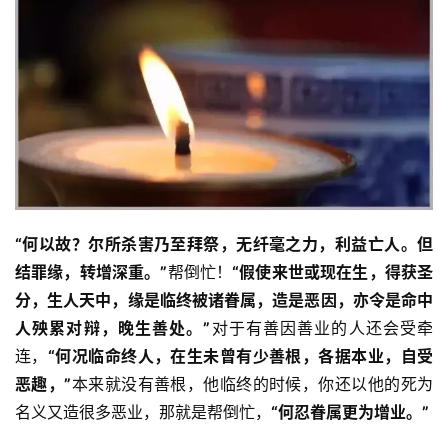
人
登录
注册
物
寺
院
巡
礼
视
频
“何以故？尔所杀害乃至拜祭，无纤毫之力，利益亡人。但
结罪缘，转增深重。”
帮倒忙！
“
假使来世或现在生，得获圣
纪
分，生人天中，缘是临终被诸眷属，造是恶因，亦令是命中
录
人殃累对辩，晚生善处。”
对于有善因善业的人还会受牵
连，
“何况临命终人，在生未曾有少善根，各据本业，自受
佛
恶趣，”
本来就没有善根，他临终的时候，你还以他的死为
教
名义又造很多恶业，那就是帮倒忙，
“何忍眷属更为增业。”
艺
术