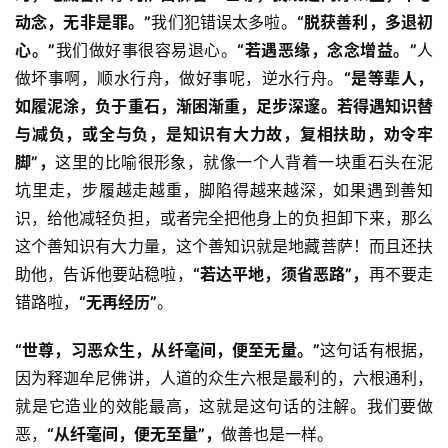
动念，无非是罪。”
我们犯错误太多啦。
“
脱获善利，多退初
心。”
我们做好事很容易退心。
“
若遇恶缘，念念增益。”
人
做坏事啊，顺水行舟，做好事呢，逆水行舟。
“
是等辈人，
如履泥涂，负于重石，渐困渐重，足步深邃。若得遇知识替
与减负，或全与负，是知识有大力故，复相扶助，劝令牢
脚”，
这里的比喻很形象，就像一个人背着一块重石头在泥
坑里走，步履越走越重，脚陷得越来越深，如果遇到善知
识，给他减轻负担，或者完全把他身上的负担卸下来，那么
这个善知识有大力量，这个善知识就是地藏菩萨！而且还扶
助他，告诉他要站稳啦，
“
若达平地，须省恶路”，
再不要走
错路啦，
“
无再经历”
。
“世尊，习恶众生，从纤毫间，便至无量。”
这句话有根据，
因为释迦牟尼佛讲，人道的众生六根是最利的，六根通利，
就是它造业的效能最高，这就是这句话的注解。我们要做
恶，
“从纤毫间，便无至量”，
做善也是一样。