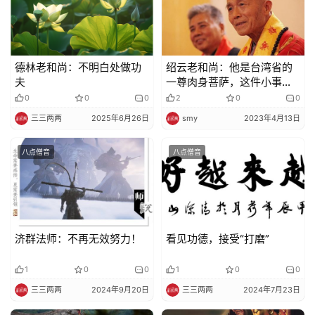
德林老和尚：不明白处做功
绍云老和尚：他是台湾省的
夫
一尊肉身菩萨，这件小事，
给他增加了大福德
0
0
0
2
0
0
三三两两
2025年6月26日
smy
2023年4月13日
八点僧音
八点僧音
济群法师：不再无效努力！
看见功德，接受“打磨”
1
0
0
1
0
0
三三两两
2024年9月20日
三三两两
2024年7月23日