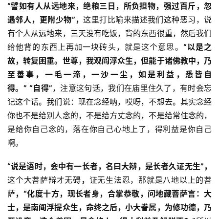
“譬如有人从远地来，绝粮三日，所负担物，强过百斤，忽
遇邻人，更附少物
”，
这里打比喻来描述我们这种恶习，说
政
有个人从远地来，三天没有吃饭，背的东西很重，然后我们
策
给他背的东西上再加一块砖头，就是这个意思。
“
以是之
法
规
故，转复困重。世尊，我观阎浮众生，但能于诸佛教中，乃
至善事，一毛一渧，一沙一尘，如是利益，悉皆自
免
得。”
“自得”
，注意这句话，我们在庙里住久了，有时会忘
责
记这个话。我们说：现在念经呐，哎呀，不想去。其实念经
声
你也不是给别人念的，不是给方丈念的，不是给常住念的，
明
是给你自己念的，落在你自己心地上了，得利益是你自己
啊。
“说是语时，会中有一长者，名曰大辩，
是长者
久证无生
”，
这个大菩萨辩才无碍
，
证无生法忍，那就是八地以上的菩
萨
，
“
化度十方，现长者身，合掌恭敬，问地藏菩萨言：大
士，是南阎浮提众生，命终之后，小大眷属，为修功德，乃