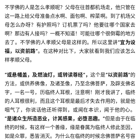
不学佛的人是怎么孝顺呢？父母在往首都机场走，他只管在
这一路上给父母准备点水啊、面包啊、榨菜啊。到了机场父
母怎么办呀？有护照吗？订机票了吗？他要往哪个国家去
啊？那边有人接吗？一概不知道！可能往哪个很倒霉的地方
去了。不学佛的人孝顺父母是这样的。所以这里讲
“宜为设
福，以资前路”
。在这种对比下，大家就看到我们应该怎么
资
样孝顺父母。
讯
“或悬幡盖，及燃油灯，或转读尊经”，
这个是
“
以资前路”
的
方法，或供养佛像，及诸圣像，乃至念佛菩萨，及辟支佛名
八
点
字，一名一号，历临终人耳根，注意啊！刚才我讲了，临终
僧
的人耳根很利，而且这个耳根是最后才失去作用的，就是他
音
咽气了，你说话他还听得到，或闻在本识，闻于他的心。
“
是诸众生所造恶业，计其感果，必堕恶趣。”
但是由于在临
高
终的时候，有这样一个善缘，缘是眷属为临终人修此圣因，
僧
如是众罪，悉皆消灭。为什么在临终的时候念佛菩萨名号容
访