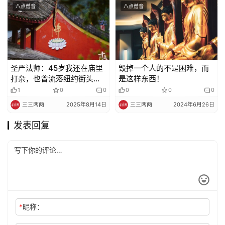
八点僧音
八点僧音
圣严法师：45岁我还在庙里
毁掉一个人的不是困难，而
打杂，也曾流落纽约街头，
是这样东西！
那又如何
1
0
0
0
0
0
三三两两
2025年8月14日
三三两两
2024年6月26日
发表回复
*
昵称：