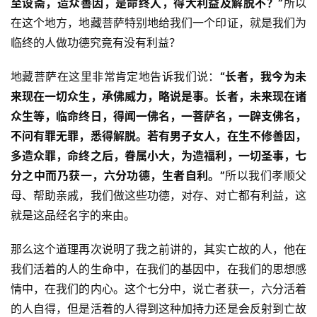
至设斋，造众善因，是命终人，得大利益及解脱不？”
所以
在这个地方，地藏菩萨特别地给我们一个印证，就是我们为
临终的人做功德究竟有没有利益？
地藏菩萨在这里非常肯定地告诉我们说：
“
长者，我今为未
来现在一切众生，承佛威力，略说是事。长者，未来现在诸
众生等，临命终日，得闻一佛名，一菩萨名，一辟支佛名，
不问有罪无罪，悉得解脱。若有男子女人，在生不修善因，
多造众罪，命终之后，眷属小大，为造福利，一切圣事，七
分之中而乃获一，六分功德，生者自利。”
所以我们孝顺父
母、帮助亲戚，我们做这些功德，对存、对亡都有利益，这
就是这品经名字的来由。
那么这个道理再次说明了我之前讲的，其实亡故的人，他在
我们活着的人的生命中，在我们的基因中，在我们的思想感
情中，在我们的内心。这个七分中，说亡者获一，六分活着
的人自得，但是活着的人得到这种加持力还是会反射到亡故