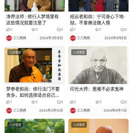
净界法师 : 修行人梦境里有
绍云老和尚：宁可身心下地·
这些情况就要注意了
狱，不拿佛法做人情
0
0
0
1
0
0
三三两两
2024年1月18日
三三两两
2024年6月6日
八点僧音
八点僧音
梦参老和尚：修行法门不要
印光大师：患难不必求鬼神
贪多，如何选择适合自己的
法门？
1
0
0
2
0
0
三三两两
2025年3月10日
三三两两
2024年9月11日
八点僧音
八点僧音