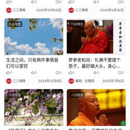
0
0
0
0
0
0
三三两两
2025年10月28日
三三两两
2024年5月30日
八点僧音
八点僧音
生活之间，只有两件事情我
梦参老和尚：礼佛不要摆个
们可以掌控
垫子，最好磕大头，身心健
康
0
0
0
0
0
0
三三两两
2024年12月9日
编辑：庄雅婷
2025年7月6日
八点僧音
八点僧音