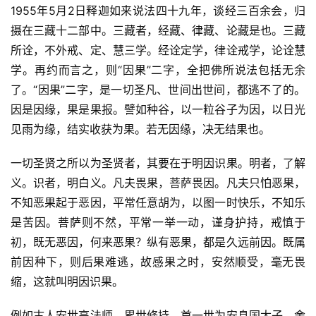
1955年5月2日释迦如来说法四十九年，谈经三百余会，归
摄在三藏十二部中。三藏者，经藏、律藏、论藏是也。三藏
所诠，不外戒、定、慧三学。经诠定学，律诠戒学，论诠慧
学。再约而言之，则“因果”二字，全把佛所说法包括无余
了。“因果”二字，是一切圣凡、世间出世间，都逃不了的。
因是因缘，果是果报。譬如种谷，以一粒谷子为因，以日光
见雨为缘，结实收获为果。若无因缘，决无结果也。
一切圣贤之所以为圣贤者，其要在于明因识果。明者，了解
义。识者，明白义。凡夫畏果，菩萨畏因。凡夫只怕恶果，
不知恶果起于恶因，平常任意胡为，以图一时快乐，不知乐
是苦因。菩萨则不然，平常一举一动，谨身护持，戒慎于
初，既无恶因，何来恶果？纵有恶果，都是久远前因。既属
前因种下，则后果难逃，故感果之时，安然顺受，毫无畏
缩，这就叫明因识果。
例如古人安世高法师，累世修持，首一世为安息国太子，舍