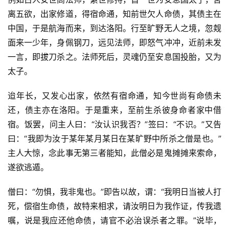
离五欲，出家修道，得宿命通，知前世欠人命债，其债主在
中国，于是航海而来，到达洛阳。行至旷野无人之境，忽觌
面来一少年，身佩钢刀，远见法师，即怒气冲冲，近前未发
一言，即拔刀杀之。法师死后，灵魂仍至安息国投胎，又为
太子。
迨年长，又发心出家，依然有宿命通，知今世尚有命债未
还，债主亦在洛阳。于是重来，至前生杀彼身命者家中借
宿。饭罢，问主人曰：“汝认识我否？”签曰：“不识。”又告
资
曰：“我即为汝于某年某月某日在某旷野中所杀之僧是也。”
讯
主人大惊，念此事无第三者能知，此僧必是鬼摊摊来索命，
遂欲逃遁。
八
点
僧曰：“勿惧，我非鬼也。”即告以故，谓：“我明日当被人打
僧
死，偿宿生命债，故特来相求，请汝明日为我作证，传我遗
音
嘱，说是我应还他命债，请官不必治误杀者之罪。”说毕，