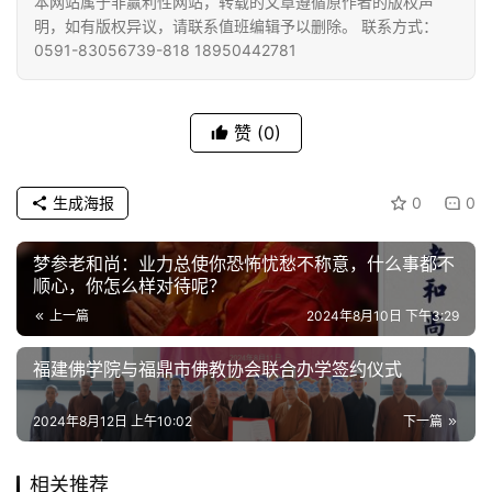
本网站属于非赢利性网站，转载的文章遵循原作者的版权声
明，如有版权异议，请联系值班编辑予以删除。 联系方式：
佛
0591-83056739-818 18950442781
教
人
登录
注册
物
赞
(0)
寺
院
生成海报
0
0
巡
礼
梦参老和尚：业力总使你恐怖忧愁不称意，什么事都不
顺心，你怎么样对待呢？
视
上一篇
2024年8月10日 下午3:29
频
福建佛学院与福鼎市佛教协会联合办学签约仪式
纪
2024年8月12日 上午10:02
下一篇
录
相关推荐
佛