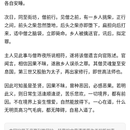
各自安睡。
高
僧
次日，同至街坊，僧前行。见僧之前，有一乡人挑柴，正行
访
之间，前头之柴忽然堕地，后头之柴亦即堕下，扁担向后打
谈
来，适中僧之脑袋，立即毙命。乡人被擒送官，讯后，拟定
罪。
心
乐
主人见此事与僧昨夜所说相符，遂将该僧遗言向官陈述。官
菩
提
闻言，相信因果不昧，遂赦乡人误杀之罪。其僧灵魂复至安
息国，第三世又股胎为太子，再出家修行，即世高法师也。
专
因此可知虽是圣贤，因果不昧，曾种恶因，必感恶果。若明
题
此义，则日常生活逢顺逢逆，苦乐悲欢，一切境界，都有前
因。不在境界上妄生憎爱，自然能放得下。一心在道，什么
公
益
无明贡高习气毛病，都无障碍，自易入道了。
慈
善