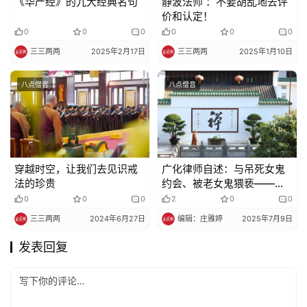
《华严经》的九大经典名句
静波法师 ：不要胡乱地去评
价和认定！
0
0
0
0
0
0
三三两两
2025年2月17日
三三两两
2025年1月10日
八点僧音
八点僧音
穿越时空，让我们去见识戒
广化律师自述：与吊死女鬼
法的珍贵
约会、被老女鬼猥亵——我
信佛的奇缘
0
0
0
2
0
0
三三两两
2024年6月27日
编辑：庄雅婷
2025年7月9日
发表回复