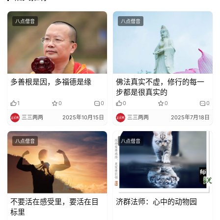
教
艺
八点僧音
八点僧音
术
政
策
多善根是因，多福德是缘
佛法真实不虚，修行的每一
法
步都是很真实的
规
1
0
0
0
0
0
三三两两
2025年10月15日
三三两两
2025年7月18日
免
责
八点僧音
八点僧音
声
明
不要活在感受里，要活在目
济群法师：心中的动物园
标里