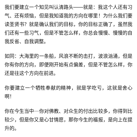
我们要建立一个知见叫认清路头——就是：我这个人还有习
气、还有烦恼，但是我知道我的方向在哪里！为什么我们要
读圣贤书？就是确认我们的目标，你的目标正确了，虽然我
们还有一些习气，但是不管怎么样，你总会慢慢、慢慢的自
我反省、自我调整。
如同：大海里的一条船，风浪不断的击打，波浪汹涌，但是
你有你的方向，即便刚开始有点偏差，但是不管怎么样，你
还是往这个方向在前进。
你要建立一个牺牲奉献的精神，就是学吃亏，这就是舍心
啊！
资
讯
你在今生当中─你对佛教、对众生的付出比较多，你得到比
较少，但是你又是心甘情愿，那你今生的福报，是向上在提
八
升的。
点
僧