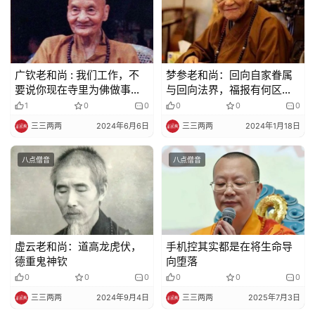
佛
教
艺
广钦老和尚 : 我们工作，不
梦参老和尚：回向自家眷属
术
要说你现在寺里为佛做事，
与回向法界，福报有何区
或为师父做，而是为消自己
别？
1
0
0
0
0
0
的业障做
政
三三两两
2024年6月6日
三三两两
2024年1月18日
策
法
八点僧音
八点僧音
规
免
责
虚云老和尚：道高龙虎伏，
手机控其实都是在将生命导
声
德重鬼神钦
向堕落
明
0
0
0
0
0
0
三三两两
2024年9月4日
三三两两
2025年7月3日