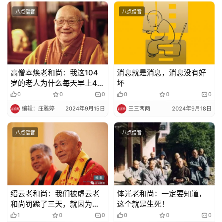
八点僧音
八点僧音
高僧本焕老和尚：我这104
消息就是消息，消息没有好
岁的老人为什么每天早上4点
坏
18分起床？
0
0
0
0
0
0
编辑：庄雅婷
2024年9月15日
三三两两
2024年9月18日
八点僧音
八点僧音
绍云老和尚：我们被虚云老
体光老和尚：一定要知道，
和尚罚跪了三天，就因为偷
这个就是生死！
吃了这样东西
1
0
0
0
0
0