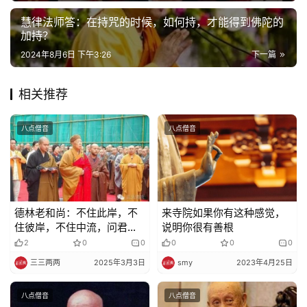
慈
善
慧律法师答：在持咒的时候，如何持，才能得到佛陀的
加持？
2024年8月6日 下午3:26
下一篇
佛
教
人
相关推荐
登录
注册
物
八点僧音
八点僧音
寺
院
巡
礼
德林老和尚：不住此岸，不
来寺院如果你有这种感觉，
住彼岸，不住中流，问君何
说明你很有善根
视
处安身
2
0
0
0
0
0
频
三三两两
2025年3月3日
smy
2023年4月25日
纪
八点僧音
八点僧音
录