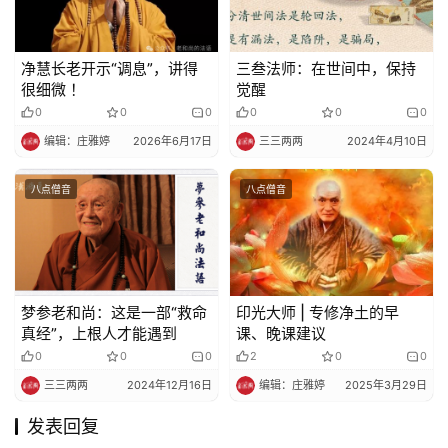
净慧长老开示“调息”，讲得
三叁法师：在世间中，保持
很细微 ！
觉醒
0
0
0
0
0
0
编辑：庄雅婷
2026年6月17日
三三两两
2024年4月10日
八点僧音
八点僧音
梦参老和尚：这是一部“救命
印光大师 | 专修净土的早
真经”，上根人才能遇到
课、晚课建议
0
0
0
2
0
0
三三两两
2024年12月16日
编辑：庄雅婷
2025年3月29日
发表回复