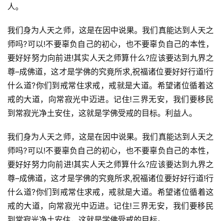
人。
我们身为人天之师，这是在因中说果。我们真能达到人天之
资
讯
师吗?可以!不要辜负自己的初心，也不要辜负自己的本性，
要好好努力向前进!其实人天之师算什么?应该要达到九界之
八
尊–成佛道，这才是学佛的究竟所求,祝福诸位要好好行道!行
点
什么道?你们到戒常住求戒，戒就是大道。希望诸位循着这
僧
戒的大道，向常寂光中迈进。记住!三界无安，我们要移民
音
到常寂光净土安住，这就是学佛受戒的目标。利益人。
高
我们身为人天之师，这是在因中说果。我们真能达到人天之
僧
师吗?可以!不要辜负自己的初心，也不要辜负自己的本性，
访
要好好努力向前进!其实人天之师算什么?应该要达到九界之
谈
尊–成佛道，这才是学佛的究竟所求,祝福诸位要好好行道!行
什么道?你们到戒常住求戒，戒就是大道。希望诸位循着这
心
戒的大道，向常寂光中迈进。记住!三界无安，我们要移民
乐
菩
到常寂光净土安住，这就是学佛受戒的目标。