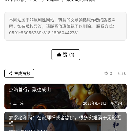
提
本网站属于非赢利性网站，转载的文章遵循原作者的版权声
专
明，如有版权异议，请联系值班编辑予以删除。 联系方式：
题
0591-83056739-818 18950442781
公
益
赞
(1)
慈
善
生成海报
0
0
佛
教
点滴善行，聚德成山
人
登录
注册
物
上一篇
2025年6月3日 下午4:34
梦参老和尚：在家拜忏或者念佛，很多灾难消于无形无
寺
相
院