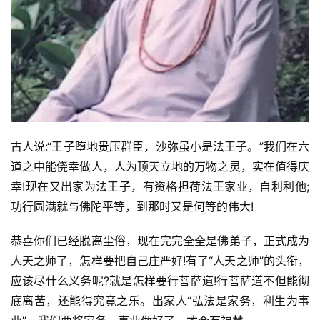
古人说:“王子堕地贵压群臣，沙弥虽小是法王子。”我们在六
道之中能侥幸做人，人为顶天立地的万物之灵，实在值得庆
幸!现在又出家为法王子，有资格担荷法王家业，自利利他;
功行圆满就与佛陀平等，到那时又是何等的伟大!
恭喜你们已经脱离尘俗，现在完完全全是佛弟子，正式成为
人天之师了，怎样要把自己庄严好!有了“人天之师”的头衔，
应该尽什么义务呢?就是怎样要行菩萨道!行菩萨道不但能彻
底离苦，还能得究竟之乐。出家人“弘法是家务，利生为事