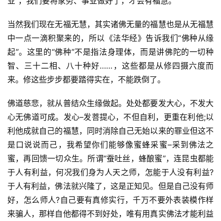
业”，我们要将家务、事业做好了，才会有福慧。
当然我们现在无福无慧，其实诸佛无量的福慧也是从无福慧
中一点一滴积聚来的，所以《法华经》告诉我们“佛种从缘
起”。这里的“佛种”不是指法身理体，而是讲佛陀的一切种
智、三十二相、八十种好……，这些都是从修四摄六度而
来。修这些步步都要踏得实在，不能跌倒了。
佛道慈悲，就从普结众生缘做起。处处都要发大心，不发大
心无佛道可成。发心–发菩提心，不但自利，更重在利他;以
利他成就自己的福慧，同时消除自己无始以来的罪业但这不
是口说说而己，我希望你们能够像蜜蜂采蜜–采到佛法之
蜜，再回馈一切众生。所谓“蚕吐丝，蜂酿蜜”，连昆虫都能
于人有利益，何况我们身为人天之师，怎能于人没有利益?
于人有利益，佛法就兴隆了，这是正知见。但是自己没有师
好，怎么师人?自己要有真修实行，千万不要外表装模作样
来骗人，那样自他都得不到好处，唯有用真实佛法才能利益