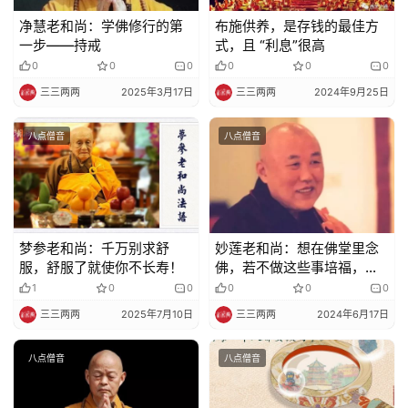
净慧老和尚：学佛修行的第
布施供养，是存钱的最佳方
免
一步——持戒
式，且 “利息”很高
责
0
0
0
0
0
0
声
三三两两
2025年3月17日
三三两两
2024年9月25日
明
八点僧音
八点僧音
梦参老和尚：千万别求舒
妙莲老和尚：想在佛堂里念
服，舒服了就使你不长寿！
佛，若不做这些事培福，你
也坐不住！
1
0
0
0
0
0
三三两两
2025年7月10日
三三两两
2024年6月17日
八点僧音
八点僧音