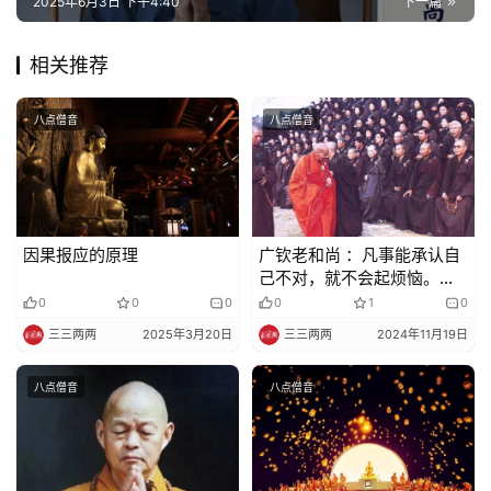
2025年6月3日 下午4:40
下一篇
巡
礼
相关推荐
视
频
八点僧音
八点僧音
纪
录
因果报应的原理
广钦老和尚 ：凡事能承认自
佛
己不对，就不会起烦恼。否
教
则心不能安，烦恼立刻跟着
0
0
0
0
1
0
艺
来
三三两两
2025年3月20日
三三两两
2024年11月19日
术
八点僧音
八点僧音
政
策
法
规