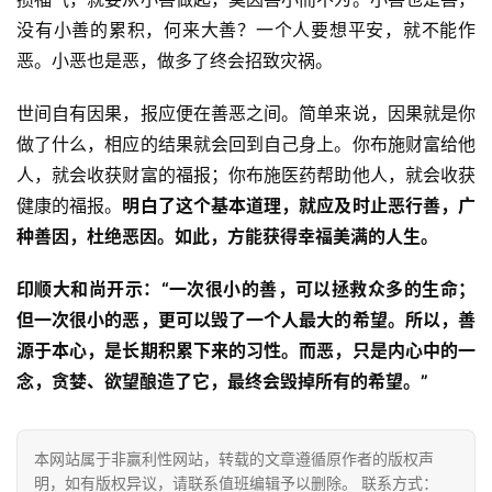
僧
没有小善的累积，何来大善？一个人要想平安，就不能作
访
恶。小恶也是恶，做多了终会招致灾祸。
谈
世间自有因果，报应便在善恶之间。简单来说，因果就是你
心
做了什么，相应的结果就会回到自己身上。你布施财富给他
乐
人，就会收获财富的福报；你布施医药帮助他人，就会收获
菩
提
健康的福报。
明白了这个基本道理，就应及时止恶行善，广
种善因，杜绝恶因。如此，方能获得幸福美满的人生。
专
印顺大和尚开示：“一次很小的善，可以拯救众多的生命；
题
但一次很小的恶，更可以毁了一个人最大的希望。所以，善
公
源于本心，是长期积累下来的习性。而恶，只是内心中的一
益
念，贪婪、欲望酿造了它，最终会毁掉所有的希望。”
慈
善
本网站属于非赢利性网站，转载的文章遵循原作者的版权声
明，如有版权异议，请联系值班编辑予以删除。 联系方式：
佛