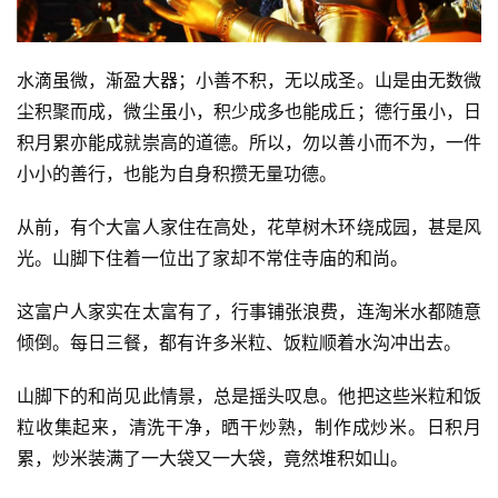
水滴虽微，渐盈大器；小善不积，无以成圣。山是由无数微
尘积聚而成，微尘虽小，积少成多也能成丘；德行虽小，日
积月累亦能成就崇高的道德。所以，勿以善小而不为，一件
小小的善行，也能为自身积攒无量功德。
从前，有个大富人家住在高处，花草树木环绕成园，甚是风
光。山脚下住着一位出了家却不常住寺庙的和尚。
这富户人家实在太富有了，行事铺张浪费，连淘米水都随意
倾倒。每日三餐，都有许多米粒、饭粒顺着水沟冲出去。
山脚下的和尚见此情景，总是摇头叹息。他把这些米粒和饭
粒收集起来，清洗干净，晒干炒熟，制作成炒米。日积月
累，炒米装满了一大袋又一大袋，竟然堆积如山。