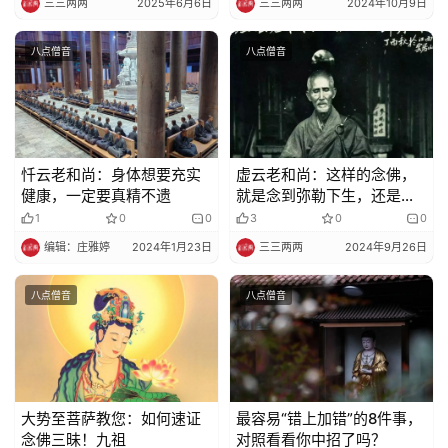
三三两两
2025年6月6日
三三两两
2024年10月9日
八点僧音
八点僧音
忏云老和尚：身体想要充实
虚云老和尚：这样的念佛，
健康，一定要真精不遗
就是念到弥勒下生，还是业
障缠身！
1
0
0
3
0
0
编辑：庄雅婷
2024年1月23日
三三两两
2024年9月26日
八点僧音
八点僧音
大势至菩萨教您：如何速证
最容易“错上加错”的8件事，
念佛三昧！九祖
对照看看你中招了吗？