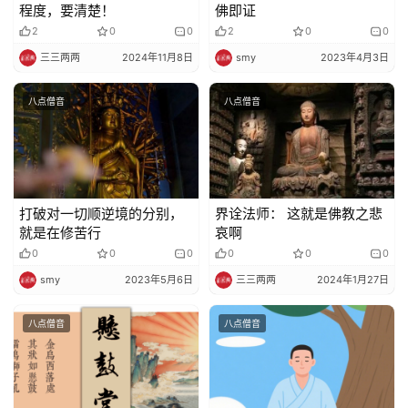
程度，要清楚！
佛即证
教
2
0
0
2
0
0
艺
术
三三两两
2024年11月8日
smy
2023年4月3日
八点僧音
八点僧音
政
策
法
规
打破对一切顺逆境的分别，
界诠法师： 这就是佛教之悲
免
就是在修苦行
哀啊
责
0
0
0
0
0
0
声
smy
2023年5月6日
三三两两
2024年1月27日
明
八点僧音
八点僧音