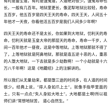
有时是畜生道，有时是饿鬼道，人道绝对很少。饿鬼寿命也
长，一般有几百年。地狱里更长，像泥犁地狱比较轻，寿命
五百岁，他五百岁是四天王天的寿命，四天王天，人间五十
年他才一天夜，你看他活五百岁是我们人间多少年啊?
四天王天的寿命还不是太长，你如果到大地狱，忉利天的寿
命，忉利天就是玉皇大帝的那层天的寿命，寿命一千岁，人
间一百年他才一昼夜，这是中等地狱。上等地狱那就不得了
了，上等地狱就是阿鼻地狱，那就是造五逆十恶的人，重恶
的人堕大地狱，一下去就是多少劫数啊！一个小劫就是十六
资
万八千年啊！这是《地藏经》上的注解讲的。
讯
所以我们从无量劫来，都是堕三途的时间多，在人道的时间
八
很少。经典上说，“得人身如爪上土”，就像手指甲里面的
点
土，只有一点点;“失人身如大地土”，大地都是土啊!所以祖
僧
师们讲:“常想地狱苦， 道心自然生。”
音