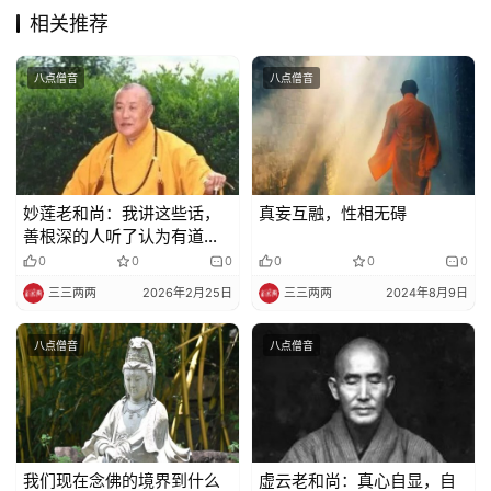
相关推荐
佛
教
八点僧音
八点僧音
人
登录
注册
物
寺
院
妙莲老和尚：我讲这些话，
真妄互融，性相无碍
巡
善根深的人听了认为有道
礼
理，下根的人听了哈哈大
0
0
0
0
0
0
笑！
三三两两
2026年2月25日
三三两两
2024年8月9日
视
频
八点僧音
八点僧音
纪
录
我们现在念佛的境界到什么
虚云老和尚：真心自显，自
佛