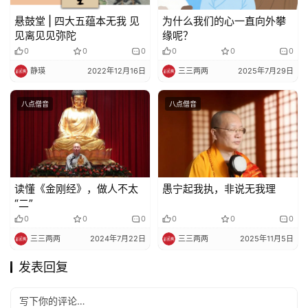
悬鼓堂 | 四大五蕴本无我 见
为什么我们的心一直向外攀
见离见见弥陀
缘呢？
0
0
0
0
0
0
静瑛
2022年12月16日
三三两两
2025年7月29日
八点僧音
八点僧音
读懂《金刚经》，做人不太
愚宁起我执，非说无我理
“二”
0
0
0
0
0
0
三三两两
2024年7月22日
三三两两
2025年11月5日
发表回复