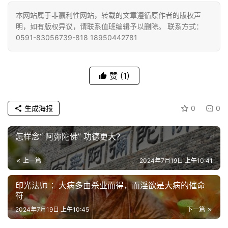
高
本网站属于非赢利性网站，转载的文章遵循原作者的版权声
僧
明，如有版权异议，请联系值班编辑予以删除。 联系方式：
访
0591-83056739-818 18950442781
谈
心
赞
(1)
乐
菩
生成海报
0
0
提
怎样念“ 阿弥陀佛” 功德更大?
专
题
上一篇
2024年7月19日 上午10:41
公
印光法师 ：大病多由杀业而得，而淫欲是大病的催命
益
符
慈
2024年7月19日 上午10:45
下一篇
善