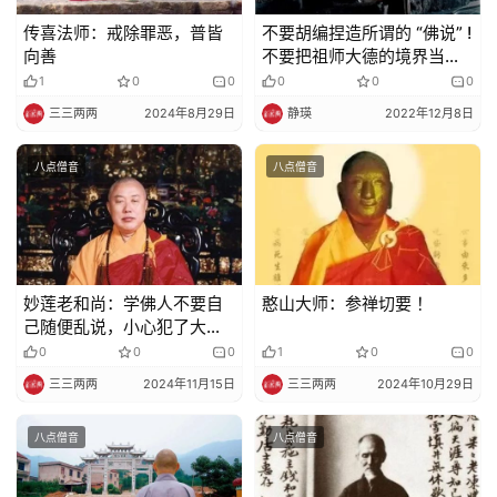
传喜法师：戒除罪恶，普皆
不要胡编捏造所谓的 “佛说” !
向善
不要把祖师大德的境界当成
自己的境界
1
0
0
0
0
0
三三两两
2024年8月29日
静瑛
2022年12月8日
八点僧音
八点僧音
妙莲老和尚：学佛人不要自
憨山大师：参禅切要 ！
己随便乱说，小心犯了大妄
语
0
0
0
1
0
0
三三两两
2024年11月15日
三三两两
2024年10月29日
八点僧音
八点僧音