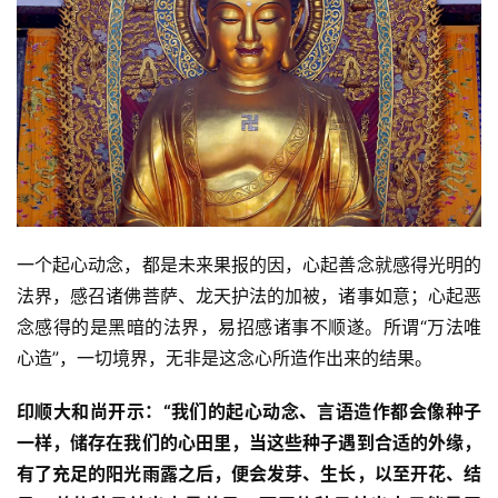
公
益
慈
善
佛
教
人
登录
注册
一个起心动念，都是未来果报的因，心起善念就感得光明的
物
法界，感召诸佛菩萨、龙天护法的加被，诸事如意；心起恶
念感得的是黑暗的法界，易招感诸事不顺遂。所谓“万法唯
寺
院
心造”，一切境界，无非是这念心所造作出来的结果。
巡
礼
印顺大和尚开示：“我们的起心动念、言语造作都会像种子
一样，储存在我们的心田里，当这些种子遇到合适的外缘，
视
有了充足的阳光雨露之后，便会发芽、生长，以至开花、结
频