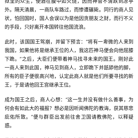
狱里的众生，使酒在腹中如火烧，因而神智不清跌到凉亭
外。隔天清晨，一商队车路过，而惨遭碾毙。同行的商人见
状，怕回国时，国人会误以为是他因贪朋友之财，而行不义
的手段，只好离开本国转往他国流浪。
此时，该国国王驾崩，并留下预言：“将有一卑微的人来到
我国，如果他将是继承王位的人，我这匹神马便会向他屈膝
下跪。”之后，大臣们便带着神马找寻未来的国王。刚好此
一商人来到此国，神马见到商人，立即跪下并舐舔他的脚，
所有的臣子便很高兴地，认定此商人就是他们所要寻找的新
王，于是请他回王宫继承王位。
成为国王之后，商人心想：“这一生并没有做什么善事，为
何会有如此大的福报？想必是因听闻佛陀的教诲，获其慈悲
庇佑所致。”便与群臣出发前往舍卫国请教佛陀，以释疑
资
惑。
讯