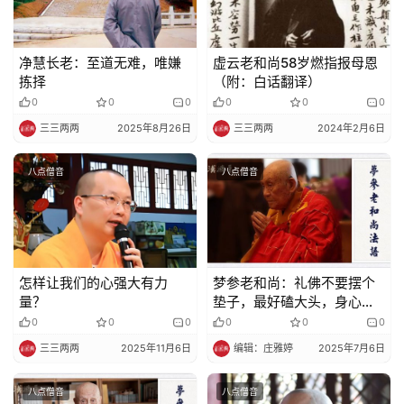
净慧长老：至道无难，唯嫌
虚云老和尚58岁燃指报母恩
拣择
（附：白话翻译）
0
0
0
0
0
0
三三两两
2025年8月26日
三三两两
2024年2月6日
八点僧音
八点僧音
怎样让我们的心强大有力
梦参老和尚：礼佛不要摆个
量？
垫子，最好磕大头，身心健
康
0
0
0
0
0
0
三三两两
2025年11月6日
编辑：庄雅婷
2025年7月6日
八点僧音
八点僧音