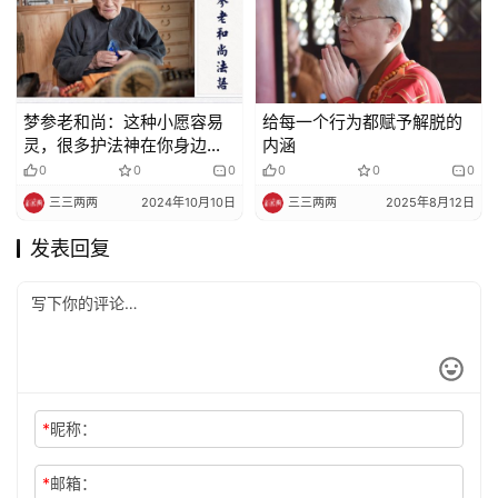
梦参老和尚：这种小愿容易
给每一个行为都赋予解脱的
灵，很多护法神在你身边，
内涵
你一动念他知道
0
0
0
0
0
0
三三两两
2024年10月10日
三三两两
2025年8月12日
发表回复
*
昵称：
*
邮箱：