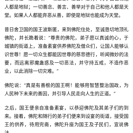
人都是地狱；一切善念、善言、善举对于自己和他人都是天
堂。如果人人都能弃恶从善，即使是地狱也能成为天堂。
昔日舍卫国的国王波斯匿，来到佛陀住处，至诚恳切地顶礼
佛陀，并长跪着说：“尊贵的佛陀，弟子愿以真诚的心，于
城镇的街道上，准备素宴供养佛陀及僧众们，让国人能够认
识世尊！愿一切众生都能因世尊的慈悲德行，听闻微妙的法
要，而远离邪魔蛊惑及一切恶法，并守持五戒，不造作恶
业，以此消除一切灾难。”
佛陀说：“真是有善根的国王啊！能够用智慧整治国政，为
人民种下未来的善因，并引导人民走向人生的正道。”
之后，国王便亲自准备素宴，以恭迎佛陀及其弟子们的到
来。接着，佛陀和随行的弟子们便来到设宴的街道，接受国
王的供养，待用完斋，佛陀升座为国王及子民们，宣说佛
法。