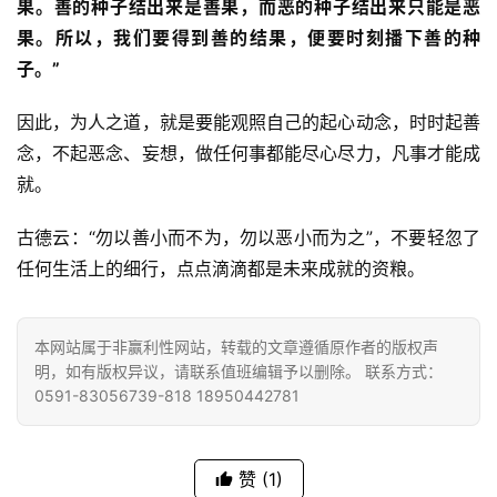
果。善的种子结出来是善果，而恶的种子结出来只能是恶
果。所以，我们要得到善的结果，便要时刻播下善的种
纪
子。”
录
因此，为人之道，就是要能观照自己的起心动念，时时起善
佛
念，不起恶念、妄想，做任何事都能尽心尽力，凡事才能成
教
就。
艺
术
古德云：“勿以善小而不为，勿以恶小而为之”，不要轻忽了
任何生活上的细行，点点滴滴都是未来成就的资粮。
政
策
法
本网站属于非赢利性网站，转载的文章遵循原作者的版权声
规
明，如有版权异议，请联系值班编辑予以删除。 联系方式：
0591-83056739-818 18950442781
免
责
赞
(1)
声