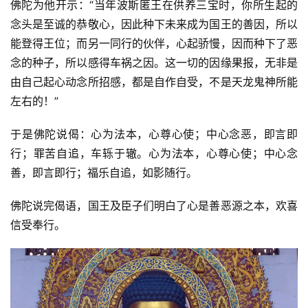
佛陀为他开示：“当年波斯匿王在供养三宝时，你所生起的
八
念头是至诚的恭敬心，因此种下未来成为国王的善因，所以
点
能登得王位；而另一同行的伙伴，心起骄慢，因而种下了恶
僧
念的种子，所以感得车祸之因。这一切的因缘果报，无非是
音
由自己起心动念所招感，都是自作自受，不是天龙鬼神所能
左右的！”
高
僧
于是佛陀说偈：心为法本，心尊心使；中心念恶，即言即
访
行；罪苦自追，车轹于辙。心为法本，心尊心使；中心念
谈
善，即言即行；福乐自追，如影随行。
心
佛陀说完偈语，国王及臣子们明白了心是善恶源之本，欢喜
乐
信受奉行。
菩
提
专
题