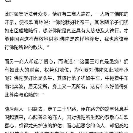
此时聚集听法者众多，恰好有二商人路过，一人听了佛陀的
开示，便很欢喜地说：“佛陀就好比帝王，其常随弟子们犹
如忠臣般地随行，想必佛陀是真正具有大慈悲及大德行，才
能使国君这样恭敬地供养!佛陀是这样地尊贵，我也应该奉
行佛陀所说的教法。”
而另一商人却起了慢心，而说道：“这国王可真是愚痴！拥
有如此大的财富、权势和地位，为何要对佛陀如此地奉承
呢？佛陀就好比是头牛，其随行弟子犹如牛车，牛拖着牛车
南北奔波，居无定所，身上又一无所有，这有什么好值得如
此尊崇与追随的！”
随后两人一同离去，走了三十里路，便在路旁的凉亭休息并
喝起酒来，心起善念的商人，因对佛陀所生起的恭敬心与欢
喜心，感得龙天护法的护佑；而心起恶念的商人，却招感地