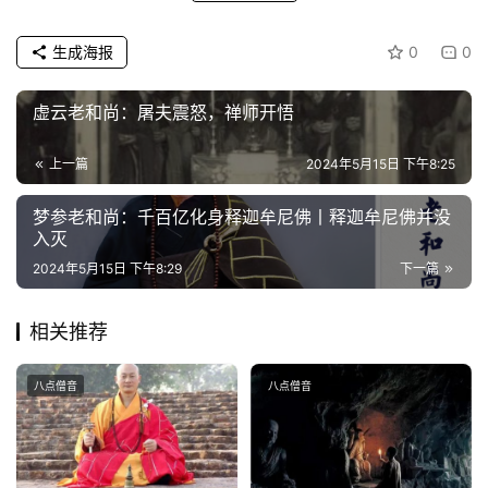
明
生成海报
0
0
虚云老和尚：屠夫震怒，禅师开悟
上一篇
2024年5月15日 下午8:25
梦参老和尚：千百亿化身释迦牟尼佛丨释迦牟尼佛并没
入灭
2024年5月15日 下午8:29
下一篇
相关推荐
八点僧音
八点僧音