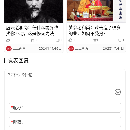
虚云老和尚：任什么境界也
梦参老和尚：过去造了很多
扰你不动，这是修无为法，
的业，如何不受报？
也是无漏法
1
0
0
0
0
0
三三两两
2024年11月6日
三三两两
2025年7月1日
发表回复
*
昵称：
*
邮箱：