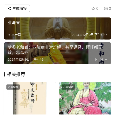
生成海报
0
0
公
益
慈
业与果
善
上一篇
2024年12月9日 下午4:35
佛
梦参老和尚：业障病非常难解，甚至诵经、拜忏都无
教
效，怎么办
人
登录
注册
物
2024年12月9日 下午4:46
下一篇
寺
相关推荐
院
巡
八点僧音
八点僧音
礼
视
频