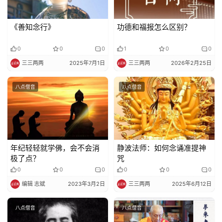
明
《善知念行》
功德和福报怎么区别？
0
0
0
1
0
0
三三两两
2025年7月1日
三三两两
2026年2月25日
八点僧音
八点僧音
年纪轻轻就学佛，会不会消
静波法师：如何念诵准提神
极了点？
咒
0
0
0
0
0
0
编辑 志斌
2023年3月2日
三三两两
2025年6月12日
八点僧音
八点僧音