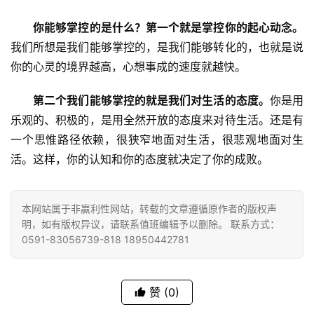
八
你能够掌控的是什么？第一个就是掌控你的起心动念。
点
我们所想是我们能够掌控的，是我们能够转化的，也就是说
僧
你的心灵的境界越高，心想事成的速度就越快。
音
　第二个我们能够掌控的就是我们对生活的态度。
你是用
高
乐观的、积极的，是用全然开放的态度来对待生活。还是有
僧
访
一个思惟路径依赖，很狭窄地面对生活，很悲观地面对生
谈
活。这样，你的认知和你的态度就决定了你的成败。
心
本网站属于非赢利性网站，转载的文章遵循原作者的版权声
乐
明，如有版权异议，请联系值班编辑予以删除。 联系方式：
菩
0591-83056739-818 18950442781
提
专
赞
(0)
题