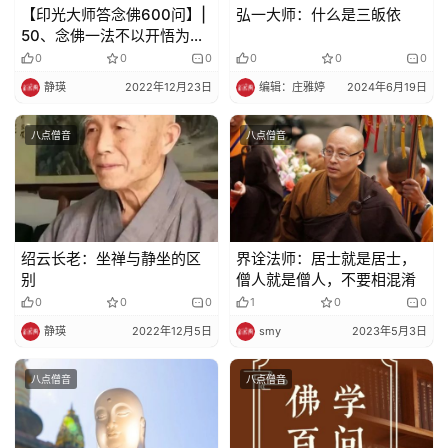
【印光大师答念佛600问】|
弘一大师：什么是三皈依
50、念佛一法不以开悟为
纪
事，而念到极处亦能开悟，
0
0
0
0
0
0
录
为什么？
静瑛
2022年12月23日
编辑：庄雅婷
2024年6月19日
佛
八点僧音
八点僧音
教
艺
术
政
绍云长老：坐禅与静坐的区
界诠法师：居士就是居士，
策
别
僧人就是僧人，不要相混淆
法
0
0
0
1
0
0
规
静瑛
2022年12月5日
smy
2023年5月3日
免
八点僧音
八点僧音
责
声