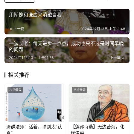
心
用惭愧和谦虚来消融自我
乐
菩
上一篇
2024年12月13日 上午11:48
提
一诚长老：每天进步一点点，成功也只不过是时间早晚
的问题
专
2024年12月13日 上午11:53
下一篇
题
相关推荐
公
益
慈
八点僧音
八点僧音
善
佛
教
济群法师：活着，请别太“认
【莲邦诗选】无边苦海，化
人
登录
注册
真”
作津梁