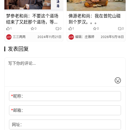
梦参老和尚：不要这个道场
佛源老和尚：我在普陀山碰
结束了又赶那个道场，等你
到个罗汉。。。
修行有功夫了,才可以东奔西
1
0
0
1
0
0
跑
三三两两
2024年11月21日
编辑：庄雅婷
2026年5月18日
发表回复
*
昵称：
*
邮箱：
网址：