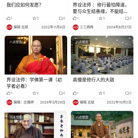
我们应如何发愿？
界诠法师 ：修行最怕障道，
政
要与众生结善缘，不能结恶
策
缘
1
0
0
1
0
0
法
编辑 志斌
2022年11月6日
三三两两
2024年8月27日
规
八点僧音
八点僧音
免
责
声
明
界诠法师：学佛第一课（初
高慢是修行人的大敌
学者必看）
1
0
0
1
0
0
编辑：庄雅婷
2026年3月29日
编辑 志斌
2022年10月2日
八点僧音
八点僧音