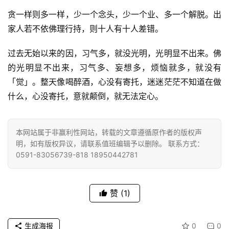
贪一样则多一样，少一个念头，少一个业、多一个解脱。出
家人若不依佛理行持，则十人有十人差错。
过去无始以来的因，习气多，就没光明，光明显不出来。佛
的光明显不出来，习气多、妄想多，烦恼就多，就没有
「觉」。整天像喝醉酒，心没有寄托，迷迷茫茫不知道在做
资
讯
什么，心没寄托，意就颠倒，就无法定心。
八
本网站属于非赢利性网站，转载的文章遵循原作者的版权声
点
明，如有版权异议，请联系值班编辑予以删除。 联系方式：
僧
0591-83056739-818 18950442781
音
高
赞
(1)
僧
访
谈
生成海报
0
0