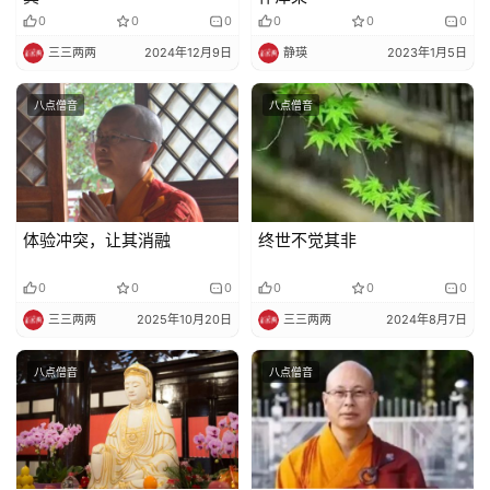
物
0
0
0
0
0
0
三三两两
2024年12月9日
静瑛
2023年1月5日
寺
院
八点僧音
八点僧音
巡
礼
视
频
体验冲突，让其消融
终世不觉其非
纪
0
0
0
0
0
0
录
三三两两
2025年10月20日
三三两两
2024年8月7日
佛
八点僧音
八点僧音
教
艺
术