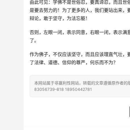
由此可见：学佛不是世俗忍，要真谛忍，而且世
是要去努力的！为了更多的人，我们要站出来，
辩论，敢于坚守，为法忘躯！
否则，左眼一闭，表示同意，右眼一闭，表示满
了。 
作为佛子，不仅应该坚守，而且应该理直气壮，
了法律、道德、信仰的尊严，何乐而不为？
本网站属于非赢利性网站，转载的文章遵循原作者的版
83056739-818 18950442781