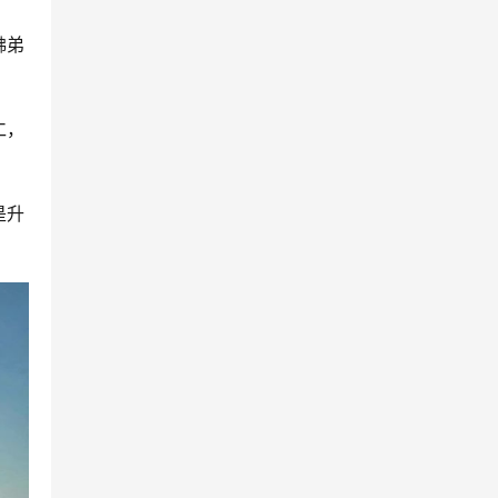
佛弟
仁，
是升