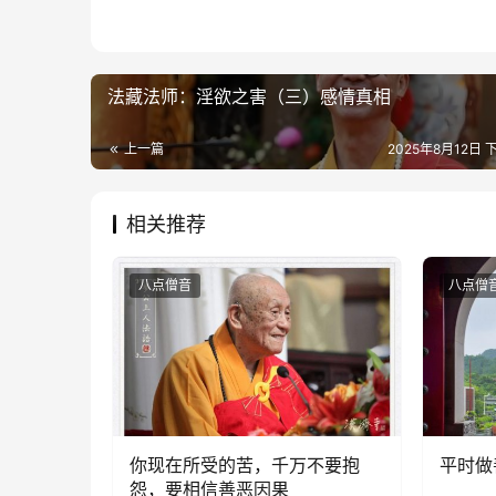
法藏法师：淫欲之害（三）感情真相
上一篇
2025年8月12日 下
相关推荐
八点僧音
八点僧
你现在所受的苦，千万不要抱
平时做
怨，要相信善恶因果