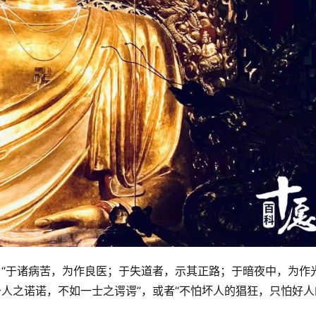
：“于诸病苦，为作良医；于失道者，示其正路；于暗夜中，为作
千人之诺诺，不如一士之谔谔”，或者“不怕坏人的猖狂，只怕好人