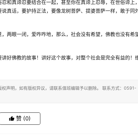
俗忍和真谛忍要结合在一起，甚至你在真谛上忍辱，在世俗谛上
要说真话，要护持正法，要像龙树菩萨、提婆菩萨一样，敢于同
意，两眼一闭，爱咋咋地，那么，社会没有希望，佛教也没有希
要讲好佛教的故事！讲好这个故事，对整个社会是完全有益的！
权声明，如有版权异议，请联系值班编辑予以删除。 联系方式：0591-
赞
(0)