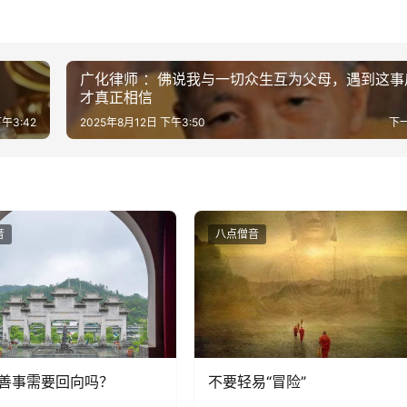
广化律师 ：佛说我与一切众生互为父母，遇到这事
才真正相信
午3:42
2025年8月12日 下午3:50
下
音
八点僧音
善事需要回向吗？
不要轻易“冒险”