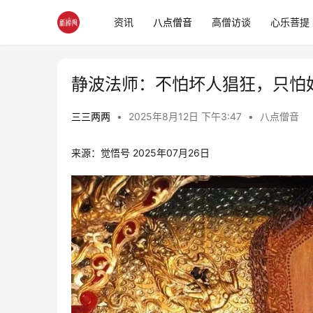
资讯
八点僧音
高僧访谈
心乐菩提
静波法师：不怕坏人猖狂，只怕
三三两两
•
2025年8月12日 下午3:47
•
八点僧音
来源：觉悟号 2025年07月26日 