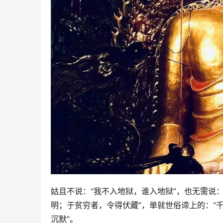
姑且不说：“我不入地狱，谁入地狱”，也无需说
明；于贫穷者，令得伏藏”，单就世俗谛上的：“
沉默”。 