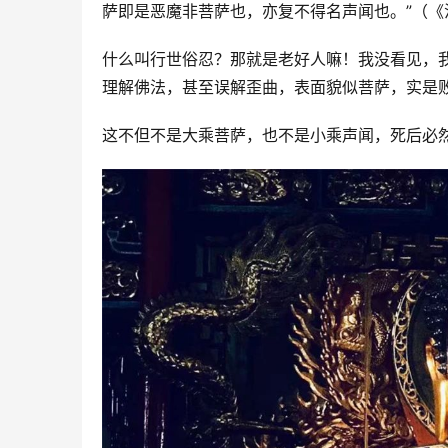
萨即是恶魔非菩萨也，亦复不得名声闻也。”（《
什么叫行世俗忍？那就是老好人嘛！我没看见，
理解佛法，甚至误解歪曲，表面貌似菩萨，实是
这不但不是大乘菩萨，也不是小乘声闻，死后必