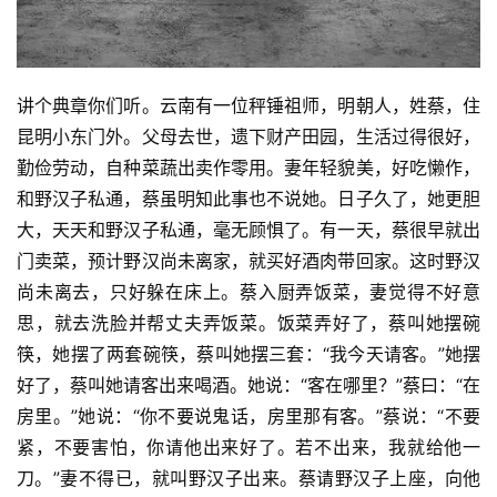
心
乐
讲个典章你们听。云南有一位秤锤祖师，明朝人，姓蔡，住
菩
提
昆明小东门外。父母去世，遗下财产田园，生活过得很好，
勤俭劳动，自种菜蔬出卖作零用。妻年轻貌美，好吃懒作，
专
和野汉子私通，蔡虽明知此事也不说她。日子久了，她更胆
题
大，天天和野汉子私通，毫无顾惧了。有一天，蔡很早就出
门卖菜，预计野汉尚未离家，就买好酒肉带回家。这时野汉
公
尚未离去，只好躲在床上。蔡入厨弄饭菜，妻觉得不好意
益
思，就去洗脸并帮丈夫弄饭菜。饭菜弄好了，蔡叫她摆碗
慈
筷，她摆了两套碗筷，蔡叫她摆三套：“我今天请客。”她摆
善
好了，蔡叫她请客出来喝酒。她说：“客在哪里？”蔡曰：“在
房里。”她说：“你不要说鬼话，房里那有客。”蔡说：“不要
佛
紧，不要害怕，你请他出来好了。若不出来，我就给他一
教
人
刀。”妻不得已，就叫野汉子出来。蔡请野汉子上座，向他
登录
注册