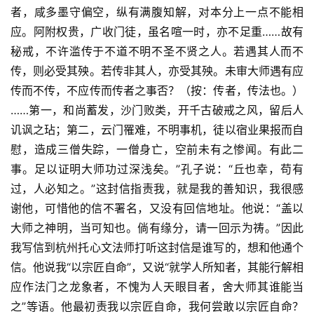
者，咸多墨守偏空，纵有满腹知解，对本分上一点不能相
应。阿附权贵，广收门徒，虽名喧一时，亦不足重……故有
秘戒，不许滥传于不道不明不圣不贤之人。若遇其人而不
传，则必受其殃。若传非其人，亦受其殃。未审大师遇有应
传而不传，不应传而传者之事否？（按：传者，传法也。）
……第一，和尚蓄发，沙门败类，开千古破戒之风，留后人
讥讽之玷；第二，云门罹难，不明事机，徒以宿业果报而自
慰，造成三僧失踪，一僧身亡，空前未有之惨闻。有此二
事。足以证明大师功过深浅矣。”孔子说：“丘也幸，苟有
过，人必知之。”这封信指责我，就是我的善知识，我很感
谢他，可惜他的信不署名，又没有回信地址。他说：“盖以
大师之神明，当可知也。倘有缘分，请一回示为祷。”因此
我写信到杭州托心文法师打听这封信是谁写的，想和他通个
信。他说我“以宗匠自命”，又说“就学人所知者，其能行解相
应作法门之龙象者，不愧为人天眼目者，舍大师其谁能当
之”等语。他最初责我以宗匠自命，我何尝敢以宗匠自命？