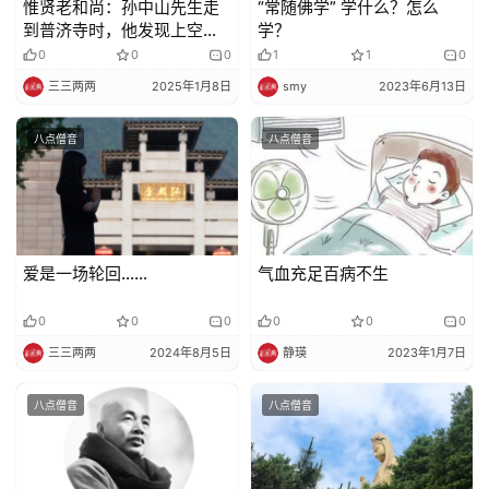
惟贤老和尚：孙中山先生走
“常随佛学” 学什么？怎么
到普济寺时，他发现上空有
学？
很多奇景
0
0
0
1
1
0
三三两两
2025年1月8日
smy
2023年6月13日
八点僧音
八点僧音
爱是一场轮回……
气血充足百病不生
0
0
0
0
0
0
三三两两
2024年8月5日
静瑛
2023年1月7日
八点僧音
八点僧音