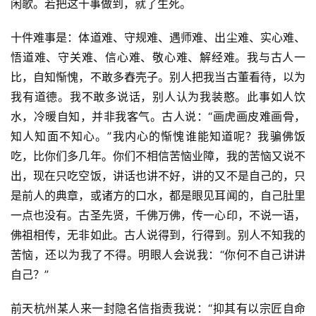
闲歌。若把这十事做到，就了生死。
十件难事是：体道难、守规难、遇师难、出尘难、实心难、
悟道难、守关难、信心难、敬心难、解经难。我与古人一
比，自知惭愧，不敢多舂壳子。别人把我当古董看待，以为
我有道德。我不敢多说话，别人认为我装憨。此事如人饮
水，冷暖自知，并非我客气。古人说：“画虎画皮难画骨，
知人知面不知心。”我内心的惭愧谁能知道呢？我骗佛饭
吃，比你们多几年。你们不相信苦恼业障，我的苦恼又说不
出，现在只吃空饭，讲话也讲不好，讲的又不是自己的，只
是前人的典章，或诸方的口水，都是眼见耳闻的，自己肚里
一点也没有。古圣先贤，千佛万佛，传一心印，不说一语，
佛祖相传，无非如此。古人说得到，行得到。别人不知我的
苦恼，还以为我了不得。明眼人会说我：“你何不自己讲讲
自己？”
前天杭州某人来一封隐名信指责我说：“抑其有以宗匠自命