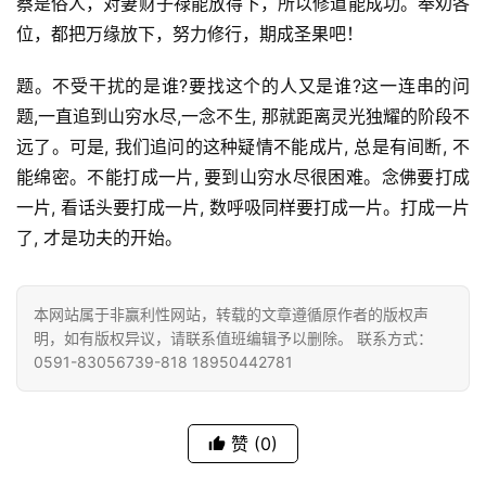
蔡是俗人，对妻财子禄能放得下，所以修道能成功。奉劝各
政
位，都把万缘放下，努力修行，期成圣果吧！
策
法
题。不受干扰的是谁?要找这个的人又是谁?这一连串的问
规
题,一直追到山穷水尽,一念不生, 那就距离灵光独耀的阶段不
远了。可是, 我们追问的这种疑情不能成片, 总是有间断, 不
免
能绵密。不能打成一片, 要到山穷水尽很困难。念佛要打成
责
一片, 看话头要打成一片, 数呼吸同样要打成一片。打成一片
声
了, 才是功夫的开始。
明
本网站属于非赢利性网站，转载的文章遵循原作者的版权声
明，如有版权异议，请联系值班编辑予以删除。 联系方式：
0591-83056739-818 18950442781
赞
(0)