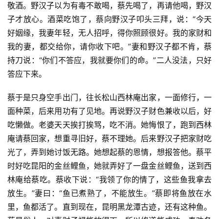
物
敬酒。野汉子以为有毒不敢喝，蔡先喝了，再请他喝，野汉
子才放心。酒菜吃饱了，蔡向野汉子叩头三拜，说：“今天
寺
好姻缘，我妻年轻，无人招呼，得你照顾很好。我的家财和
院
我的妻，都交给你，请你收下吧。”妻和野汉子都不肯，蔡
巡
持刀说：“你们不答应，我就要你们的命。”二人没法，只好
礼
答应下来。
视
蔡于是只身空手出门，往长松山西林庵出家，一面修行，一
频
面种菜，后来用功有了见地。再说野汉子财色兼收以后，好
吃懒做。老婆天天挨打挨骂，吃不消。她悔恨了，跑到西林
纪
庵请蔡回家，想重寻旧好，蔡不理她。后来野汉子把家财吃
录
光了，弄到她讨饭无路。她想起蔡的恩情，想报答他。蔡平
时好吃昆阳的金丝鲤鱼，她就弄好了一盘金丝鲤鱼，送到西
佛
林庵给蔡吃。蔡收下说：“我领了你的情了，这些鱼我拿去
教
艺
放生。”妻曰：“鱼已煮熟了，不能放生。”蔡即将鱼放在水
术
里，鱼都活了。直到现在，昆明黑龙潭古迹，还有这种鱼。