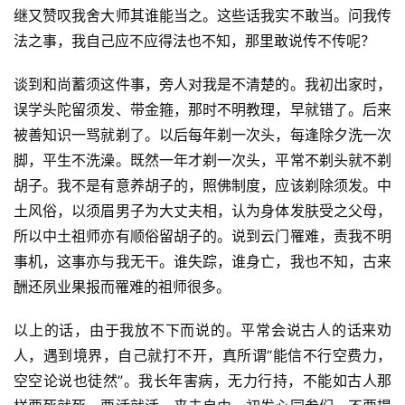
继又赞叹我舍大师其谁能当之。这些话我实不敢当。问我传
法之事，我自己应不应得法也不知，那里敢说传不传呢？
谈到和尚蓄须这件事，旁人对我是不清楚的。我初出家时，
误学头陀留须发、带金箍，那时不明教理，早就错了。后来
被善知识一骂就剃了。以后每年剃一次头，每逢除夕洗一次
脚，平生不洗澡。既然一年才剃一次头，平常不剃头就不剃
胡子。我不是有意养胡子的，照佛制度，应该剃除须发。中
土风俗，以须眉男子为大丈夫相，认为身体发肤受之父母，
所以中土祖师亦有顺俗留胡子的。说到云门罹难，责我不明
事机，这事亦与我无干。谁失踪，谁身亡，我也不知，古来
酬还夙业果报而罹难的祖师很多。
以上的话，由于我放不下而说的。平常会说古人的话来劝
人，遇到境界，自己就打不开，真所谓“能信不行空费力，
空空论说也徒然”。我长年害病，无力行持，不能如古人那