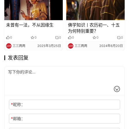
未曾有一法，不从因缘生
佛学知识丨农历初一、十五
为何特别重要？
0
0
0
0
0
0
三三两两
2025年3月25日
三三两两
2024年6月20日
发表回复
*
昵称：
*
邮箱：