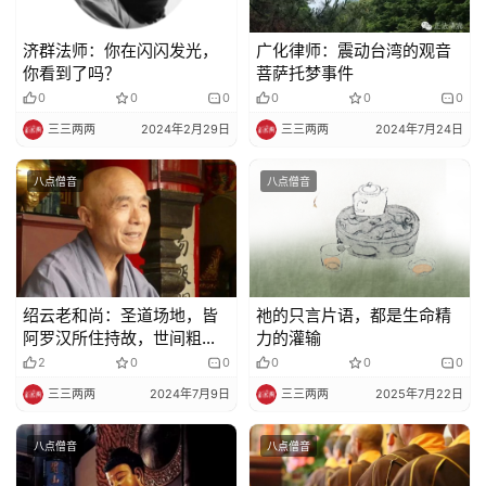
济群法师：你在闪闪发光，
广化律师：震动台湾的观音
你看到了吗？
菩萨托梦事件
0
0
0
0
0
0
三三两两
2024年2月29日
三三两两
2024年7月24日
八点僧音
八点僧音
绍云老和尚：圣道场地，皆
祂的只言片语，都是生命精
阿罗汉所住持故，世间粗人
力的灌输
所不能见
2
0
0
0
0
0
三三两两
2024年7月9日
三三两两
2025年7月22日
八点僧音
八点僧音