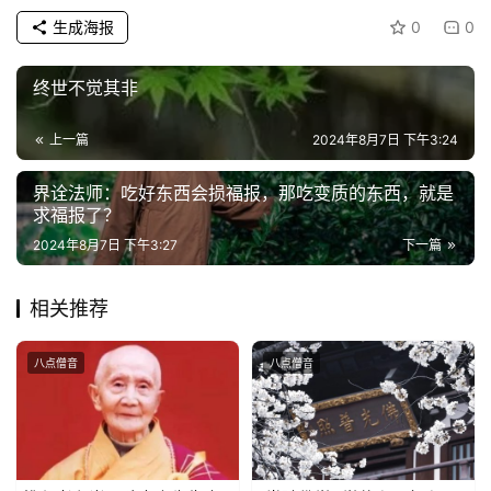
生成海报
0
0
终世不觉其非
上一篇
2024年8月7日 下午3:24
界诠法师：吃好东西会损福报，那吃变质的东西，就是
求福报了？
2024年8月7日 下午3:27
下一篇
相关推荐
八点僧音
八点僧音