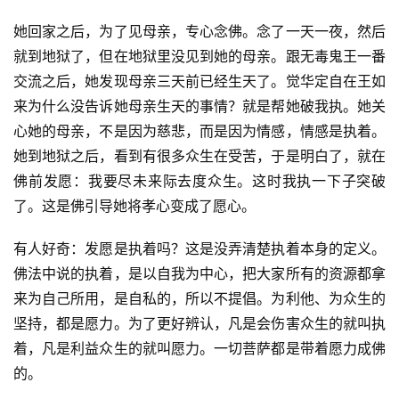
她回家之后，为了见母亲，专心念佛。念了一天一夜，然后
就到地狱了，但在地狱里没见到她的母亲。跟无毒鬼王一番
交流之后，她发现母亲三天前已经生天了。觉华定自在王如
来为什么没告诉她母亲生天的事情？就是帮她破我执。她关
心她的母亲，不是因为慈悲，而是因为情感，情感是执着。
她到地狱之后，看到有很多众生在受苦，于是明白了，就在
佛前发愿：我要尽未来际去度众生。这时我执一下子突破
了。这是佛引导她将孝心变成了愿心。
资
有人好奇：发愿是执着吗？这是没弄清楚执着本身的定义。
讯
佛法中说的执着，是以自我为中心，把大家所有的资源都拿
来为自己所用，是自私的，所以不提倡。为利他、为众生的
八
坚持，都是愿力。为了更好辨认，凡是会伤害众生的就叫执
点
着，凡是利益众生的就叫愿力。一切菩萨都是带着愿力成佛
僧
的。
音