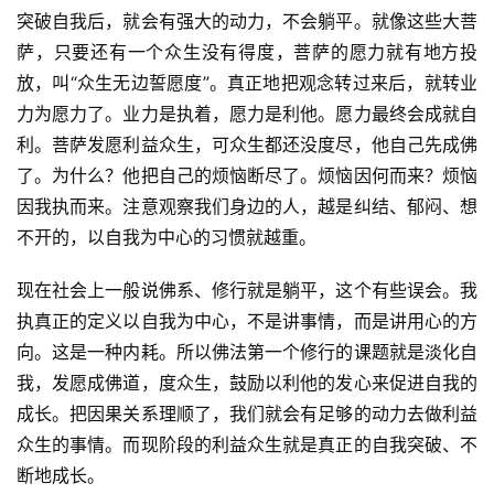
突破自我后，就会有强大的动力，不会躺平。就像这些大菩
高
萨，只要还有一个众生没有得度，菩萨的愿力就有地方投
僧
放，叫“众生无边誓愿度”。真正地把观念转过来后，就转业
访
谈
力为愿力了。业力是执着，愿力是利他。愿力最终会成就自
利。菩萨发愿利益众生，可众生都还没度尽，他自己先成佛
心
了。为什么？他把自己的烦恼断尽了。烦恼因何而来？烦恼
乐
因我执而来。注意观察我们身边的人，越是纠结、郁闷、想
菩
不开的，以自我为中心的习惯就越重。
提
现在社会上一般说佛系、修行就是躺平，这个有些误会。我
专
执真正的定义以自我为中心，不是讲事情，而是讲用心的方
题
向。这是一种内耗。所以佛法第一个修行的课题就是淡化自
我，发愿成佛道，度众生，鼓励以利他的发心来促进自我的
公
成长。把因果关系理顺了，我们就会有足够的动力去做利益
益
众生的事情。而现阶段的利益众生就是真正的自我突破、不
慈
断地成长。
善