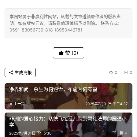
佛
本网站属于非赢利性网站，转载的文章遵循原作者的版权声
教
明，如有版权异议，请联系值班编辑予以删除。 联系方式：
人
登录
注册
0591-83056739-818 18950442781
物
寺
赞
(0)
院
巡
生成海报
0
0
礼
净界和尚：杀生为何短命，布施为何有福
视
频
上一篇
2025年7月31日 下午4:37
纪
​非洲的爱心接力：从德飞拉孤儿院到慧礼法师的圆通小
录
学​​
2025年7月31日 下午5:30
下一篇