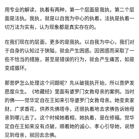
用专业的解读，执着有两种，第一个层面是我执，第二个层
面是法执。我执，就是以自我为中心的执着。法执是执着一
切万法为实有，认为现象都是真实存在的。
在我们现在的层面，更多的是我执。以自我为中心，我们对
于自身的认知过于狭隘，就会产生困惑。因困惑而采取了一
些不恰当的措施，甚至是错误的行为，就会产生痛苦，如是
变成循环。
那菩萨怎么处理这个问题呢？先从破我执开始，所以菩萨发
愿度众生。《地藏经》里面有婆罗门女救母亲的案例。当时
的佛——觉华定自在王如来引导婆罗门女救母亲。她变卖家
财，广求香花，供养先佛塔寺，还很执着地去求佛告诉她母
亲到哪儿去了。这个时候她着相，她执着，是在修福。觉华
定自在王如来没有点破，顺着她的诚心、孝心引导她，说想
见到母亲，就回去念佛。