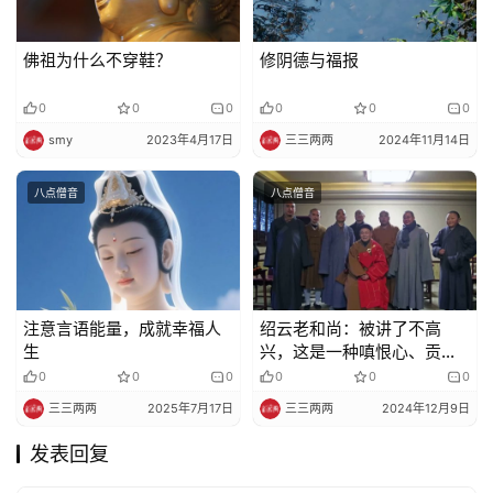
佛祖为什么不穿鞋？
修阴德与福报
0
0
0
0
0
0
smy
2023年4月17日
三三两两
2024年11月14日
八点僧音
八点僧音
注意言语能量，成就幸福人
绍云老和尚：被讲了不高
生
兴，这是一种嗔恨心、贡高
我慢的心
0
0
0
0
0
0
三三两两
2025年7月17日
三三两两
2024年12月9日
发表回复