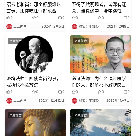
绍云老和尚：那个舒服难以
不得了然明现者，皆滞有迷
言表，比你吃任何好东西还
真，滞真迷中，滞中迷性 ！
要好
0
0
0
0
0
0
三三两两
2024年2月5日
编辑：庄雅婷
2024年2月9日
八点僧音
八点僧音
济群法师：即使高尚的事，
道证法师：为什么读过医学
我执也不会放过
院的人，好多都不敢吃肉
了？
1
0
0
0
0
0
三三两两
2023年12月12日
编辑：庄雅婷
2025年11月7日
八点僧音
八点僧音