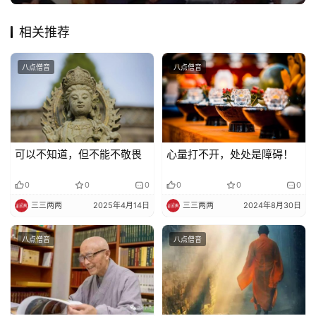
佛
教
相关推荐
艺
术
八点僧音
八点僧音
政
策
法
规
可以不知道，但不能不敬畏
心量打不开，处处是障碍！
免
0
0
0
0
0
0
责
三三两两
2025年4月14日
三三两两
2024年8月30日
声
明
八点僧音
八点僧音