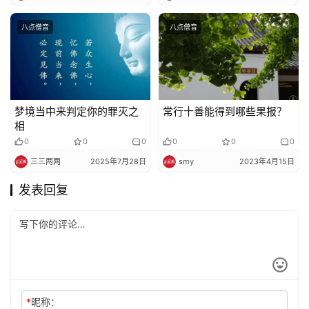
八点僧音
八点僧音
梦境当中来判定你的罪灭之
常行十善能得到哪些果报？
相
0
0
0
0
0
0
三三两两
2025年7月28日
smy
2023年4月15日
发表回复
*
昵称：