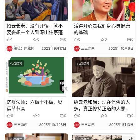
声
明
绍云长老：没有开悟，就不
活得开心是我们身心灵健康
要妄想一个人到深山住茅蓬
的基础
1
0
0
0
0
0
编辑：庄雅婷
2023年9月17日
三三两两
2025年10月6日
八点僧音
八点僧音
济群法师：六做十不做，财
绍云老和尚：现在信佛的人
运节节高
多，真正修持正道的人寥寥
无几！为什么呢？
0
0
0
0
0
0
三三两两
2025年10月28日
三三两两
2025年1月13日
八点僧音
八点僧音