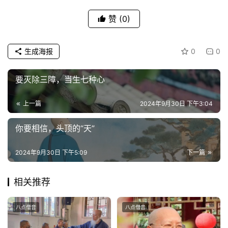
视
频
赞
(0)
纪
生成海报
0
0
录
要灭除三障，当生七种心
佛
教
上一篇
2024年9月30日 下午3:04
艺
术
你要相信，头顶的“天”
政
2024年9月30日 下午5:09
下一篇
策
法
相关推荐
规
八点僧音
八点僧音
免
责