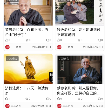
梦参老和尚：百看不厌，五
妙莲老和尚：能不能赚到钱
台山“段子手”
不是靠聪明
0
0
0
0
0
0
三三两两
2024年1月10日
三三两两
2025年2月28日
八点僧音
八点僧音
济群法师：十八天，缔造传
梦参老和尚：别人冒犯你，
奇
你这样做，是保护自己的方
法
1
0
0
0
0
0
三三两两
2023年12月15日
三三两两
2024年2月28日