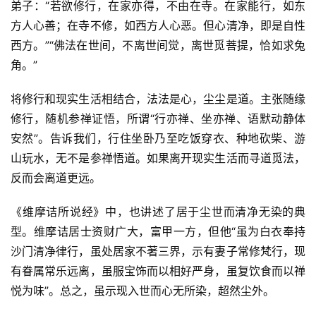
弟子：“若欲修行，在家亦得，不由在寺。在家能行，如东
方人心善；在寺不修，如西方人心恶。但心清净，即是自性
西方。”“佛法在世间，不离世间觉，离世觅菩提，恰如求兔
角。”
将修行和现实生活相结合，法法是心，尘尘是道。主张随缘
修行，随机参禅证悟，所谓“行亦禅、坐亦禅、语默动静体
安然”。告诉我们，行住坐卧乃至吃饭穿衣、种地砍柴、游
山玩水，无不是参禅悟道。如果离开现实生活而寻道觅法，
反而会离道更远。
《维摩诘所说经》中，也讲述了居于尘世而清净无染的典
型。维摩诘居士资财广大，富甲一方，但他“虽为白衣奉持
沙门清净律行，虽处居家不著三界，示有妻子常修梵行，现
有眷属常乐远离，虽服宝饰而以相好严身，虽复饮食而以禅
悦为味”。总之，虽示现入世而心无所染，超然尘外。
资