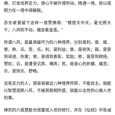
佛、打坐培养定力，使心不被外境所动。随遇一境，就以观
照力在一境中得解脱。
苏东坡曾留下这样一首赞佛偈：“稽首天中天，毫光照大
千；八风吹不动，端坐紫金莲。”
所谓八风，是最具破坏力的八种境界，分别是利、衰、毁、
誉、称、讥、苦、乐。利，是利益；衰，是损失；毁，是受
到诽谤、伤害；誉，是得到表彰、奖励；称，是受到称扬、
赞叹；讥，是遭受讥笑、嘲弄；苦，是身心的折磨、痛苦；
乐，是快乐、舒畅。
没有定力的人，很容易被这八种境界所转，不能自主。倘能
以智慧观照八风，不被其假相所惑，就能以出世的心做入世
的事。
禅宗的六祖慧能也很重视入世的修行，并在《坛经》中告诫