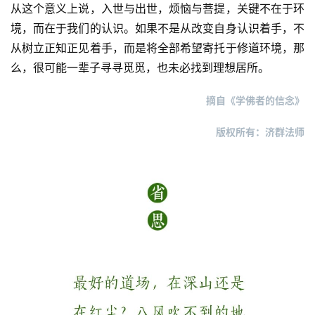
讯
从这个意义上说，入世与出世，烦恼与菩提，关键不在于环
境，而在于我们的认识。如果不是从改变自身认识着手，不
八
从树立正知正见着手，而是将全部希望寄托于修道环境，那
点
么，很可能一辈子寻寻觅觅，也未必找到理想居所。
僧
音
摘自《学佛者的信念》
高
版权所有：济群法师
僧
访
谈
心
乐
菩
提
专