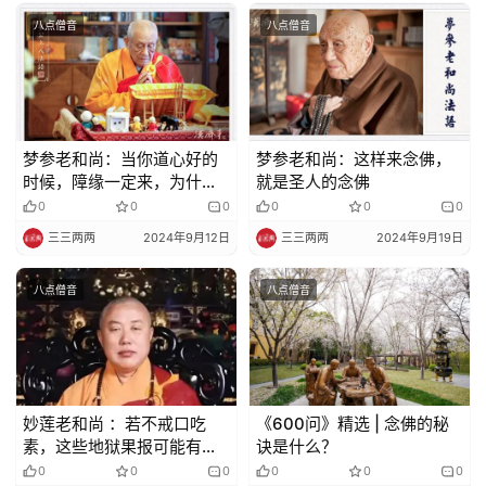
八点僧音
八点僧音
梦参老和尚：当你道心好的
梦参老和尚：这样来念佛，
时候，障缘一定来，为什
就是圣人的念佛
么？
0
0
0
0
0
0
三三两两
2024年9月12日
三三两两
2024年9月19日
八点僧音
八点僧音
妙莲老和尚 ：若不戒口吃
《600问》精选 | 念佛的秘
素，这些地狱果报可能有的
诀是什么？
受
0
0
0
0
0
0