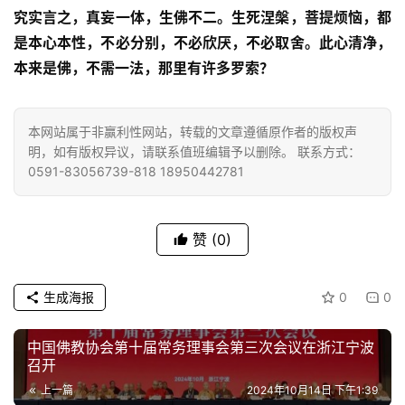
究实言之，真妄一体，生佛不二。生死涅槃，菩提烦恼，都
音
是本心本性，不必分别，不必欣厌，不必取舍。此心清净，
高
本来是佛，不需一法，那里有许多罗索？
僧
访
谈
本网站属于非赢利性网站，转载的文章遵循原作者的版权声
明，如有版权异议，请联系值班编辑予以删除。 联系方式：
0591-83056739-818 18950442781
心
乐
菩
赞
(0)
提
专
生成海报
0
0
题
中国佛教协会第十届常务理事会第三次会议在浙江宁波
召开
公
益
上一篇
2024年10月14日 下午1:39