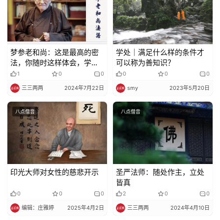
佛
教
艺
梦参老和尚：这是最高的密
学处｜满足什么样的条件才
术
法，你随时这样体会，学什
可以称为善知识？
么都能入
1
0
0
0
0
0
政
三三两两
2024年7月22日
smy
2023年5月20日
策
法
八点僧音
八点僧音
规
免
责
印光大师对女性的慈悲开示
圣严法师：随处作主，立处
声
皆真
明
0
0
0
2
0
0
编辑：庄雅婷
2025年4月2日
三三两两
2024年4月10日