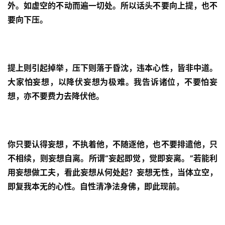
外。如虚空的不动而遍一切处。所以话头不要向上提，也不
要向下压。
提上则引起掉举，压下则落于昏沈，违本心性，皆非中道。
大家怕妄想，以降伏妄想为极难。我告诉诸位，不要怕妄
想，亦不要费力去降伏他。
你只要认得妄想，不执着他，不随逐他，也不要排遣他，只
不相续，则妄想自离。所谓“妄起即觉，觉即妄离。”若能利
资
讯
用妄想做工夫，看此妄想从何处起？妄想无性，当体立空，
即复我本无的心性。自性清净法身佛，即此现前。
八
点
僧