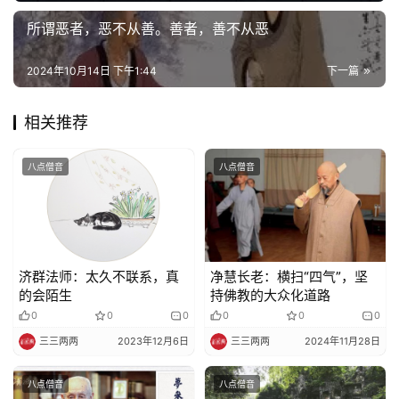
慈
善
所谓恶者，恶不从善。善者，善不从恶
2024年10月14日 下午1:44
下一篇
佛
教
人
相关推荐
登录
注册
物
八点僧音
八点僧音
寺
院
巡
礼
济群法师：太久不联系，真
净慧长老：横扫“四气”，坚
的会陌生
持佛教的大众化道路
视
0
0
0
0
0
0
频
三三两两
2023年12月6日
三三两两
2024年11月28日
纪
八点僧音
八点僧音
录