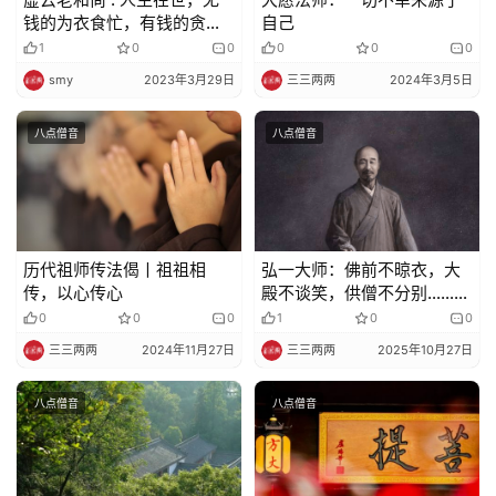
频
钱的为衣食忙，有钱的贪婪
自己
色欲不得出离
1
0
0
0
0
0
纪
smy
2023年3月29日
三三两两
2024年3月5日
录
八点僧音
八点僧音
佛
教
艺
术
历代祖师传法偈丨祖祖相
弘一大师：佛前不晾衣，大
传，以心传心
殿不谈笑，供僧不分别……做
政
到这些，才称得上恭敬三宝
0
0
0
1
0
0
策
法
三三两两
2024年11月27日
三三两两
2025年10月27日
规
八点僧音
八点僧音
免
责
声