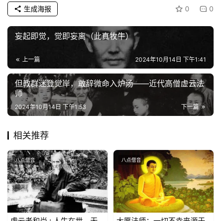
生成海报
0
0
公
益
妄起即觉，觉即妄离（此真牧牛）
慈
善
上一篇
2024年10月14日 下午1:41
但教群迷登觉岸，敢辞微命入炉汤——近代高僧虚云法
佛
师
教
2024年10月14日 下午1:53
下一篇
人
登录
注册
物
相关推荐
寺
院
八点僧音
八点僧音
巡
礼
视
虚云老和尚 : 人生在世，无
大愿法师：一切不幸来源于