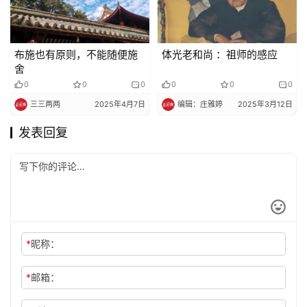
布施也有原则，不能随便施
体光老和尚 ：祖师的感应
舍
0
0
0
0
0
0
三三两两
2025年4月7日
编辑：庄雅婷
2025年3月12日
发表回复
*
昵称：
*
邮箱：