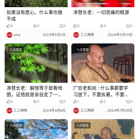
明
如果没有愿心，什么事也做
净慧长老：一切苦痛的根源
不成
0
0
0
0
0
0
smy
2023年5月5日
三三两两
2024年5月31日
八点僧音
八点僧音
净慧长老：解悟等于是看地
广钦老和尚 : 什么事都要学
图，证悟就是亲自走了一
习放下，不要执著，不要样
番！不会再有迷惑
样记挂在心
0
0
0
1
0
0
三三两两
2024年4月8日
三三两两
2024年7月29日
八点僧音
八点僧音