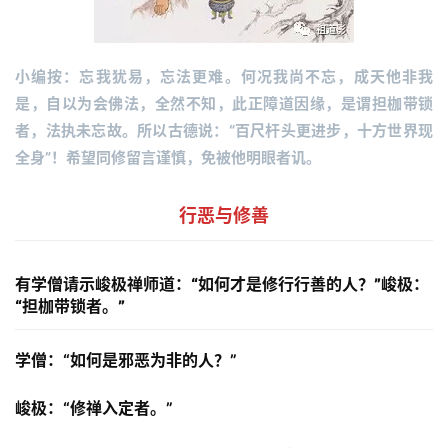
小编按：忘我犹易，忘法更难。何况我尚不忘，成天他非我
是，自以为会佛法，全然不知，此正障道因缘，是谓担枷带锁
者，法执未忘故。所以古德说：“百尺杆头更进步，十方世界现
全身”！希望同修留言谨慎，免被他明眼者讥。
行恶与修善
有学僧请示峻极禅师道：“如何才是修行行善的人？”峻极：
“担枷带锁者。”
学僧：“如何是邪恶为非的人？”
峻极：“修禅入定者。” 　