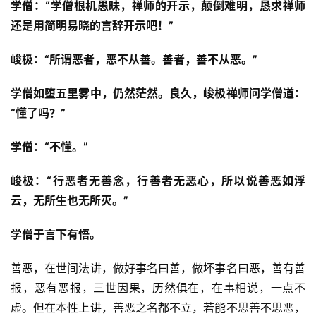
学僧：“学僧根机愚昧，禅师的开示，颠倒难明，恳求禅师
还是用简明易晓的言辞开示吧！”
峻极：“所谓恶者，恶不从善。善者，善不从恶。”
学僧如堕五里雾中，仍然茫然。良久，峻极禅师问学僧道：
“懂了吗？” 　
学僧：“不懂。”
峻极：“行恶者无善念，行善者无恶心，所以说善恶如浮
云，无所生也无所灭。”
学僧于言下有悟。
善恶，在世间法讲，做好事名曰善，做坏事名曰恶，善有善
资
报，恶有恶报，三世因果，历然俱在，在事相说，一点不
讯
虚。但在本性上讲，善恶之名都不立，若能不思善不思恶，