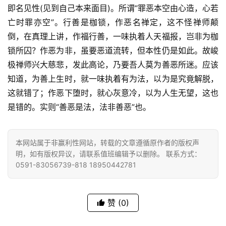
即名见性(见到自己本来面目)。所谓“罪恶本空由心造，心若
八
亡时罪亦空”。行善是枷锁，作恶名禅定，这不怪禅师颠
点
倒，在真理上讲，作福行善，一味执着人天福报，岂非为枷
僧
锁所囚？作恶为非，虽要恶道流转，但本性仍是如此。故峻
音
极禅师兴大慈悲，发此高论，乃要吾人莫为善恶所迷。应该
知道，为善上生时，就一味执着有为法，以为是究竟解脱，
高
这就错了；作恶下堕时，就心灰意冷，以为人生无望，这也
僧
访
是错的。实则“善恶是法，法非善恶”也。
谈
本网站属于非赢利性网站，转载的文章遵循原作者的版权声
心
明，如有版权异议，请联系值班编辑予以删除。 联系方式：
乐
0591-83056739-818 18950442781
菩
提
赞
(0)
专
题