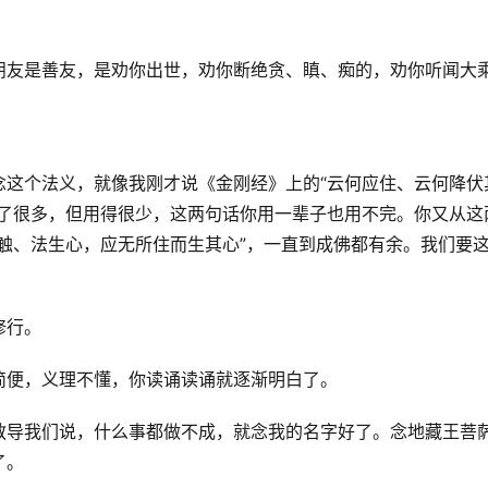
朋友是善友，是劝你出世，劝你断绝贪、瞋、痴的，劝你听闻大
念这个法义，就像我刚才说《金刚经》上的“云何应住、云何降伏
听了很多，但用得很少，这两句话你用一辈子也用不完。你又从这
触、法生心，应无所住而生其心”，一直到成佛都有余。我们要
行。 
简便，义理不懂，你读诵读诵就逐渐明白了。 
教导我们说，什么事都做不成，就念我的名字好了。念地藏王菩
。 