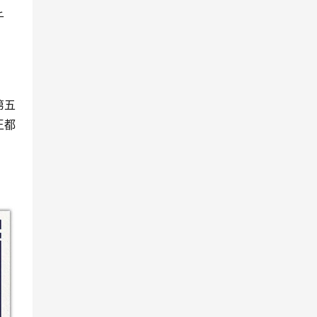
千
第五
王都