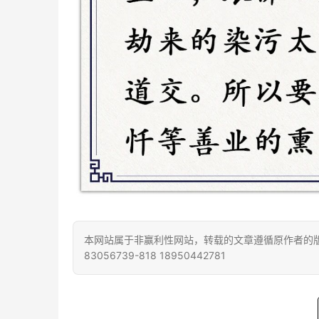
本网站属于非赢利性网站，转载的文章遵循原作者的版
83056739-818 18950442781