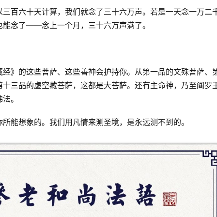
以三百六十天计算，我们就念了三十六万声。若是一天念一万二
也能念了——念上一个月，三十六万声满了。 
藏经》的这些菩萨、这些善神会护持你。从第一品的文殊菩萨、
第十三品的虚空藏菩萨，这都是大菩萨。还有主命神，乃至阎罗
法。 
你所能想象的。我们用凡情来测圣境，是永远测不到的。