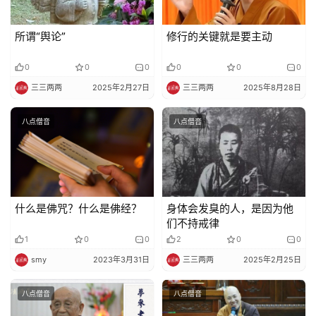
所谓“舆论”
修行的关键就是要主动
0
0
0
0
0
0
三三两两
2025年2月27日
三三两两
2025年8月28日
八点僧音
八点僧音
什么是佛咒？什么是佛经？
身体会发臭的人，是因为他
们不持戒律
1
0
0
2
0
0
smy
2023年3月31日
三三两两
2025年2月25日
八点僧音
八点僧音