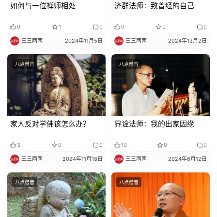
如何与一位禅师相处
济群法师：致曾经的自己
0
1
0
0
0
0
三三两两
2024年11月5日
三三两两
2024年12月2日
八点僧音
八点僧音
家人反对学佛该怎么办？
界诠法师：我的出家因缘
3
0
0
10
0
0
三三两两
2024年11月18日
三三两两
2024年6月12日
八点僧音
八点僧音