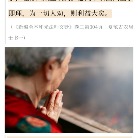
八
点
僧
音
高
僧
访
谈
心
乐
菩
提
专
题