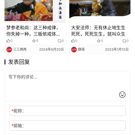
梦参老和尚：这三种戒律，
大安法师：无有休止地生生
你失掉一种，三皈依戒体失
死死，死死生生，就叫众生
掉了，就等于破了戒
0
0
0
0
0
0
三三两两
2024年6月20日
静瑛
2023年1月12日
发表回复
*
昵称：
*
邮箱：