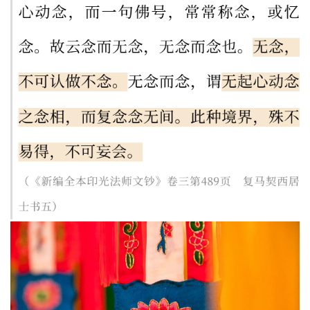
纪
录
佛
教
艺
术
政
策
法
规
免
责
声