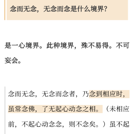
公
益
慈
善
佛
教
人
登录
注册
物
寺
院
巡
礼
视
频