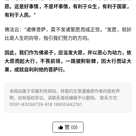
愿。这是好事情，不是坏事情，有利于众生，有利于国家，
公
有利于人民。”
益
慈
佛法云：“诸佛菩萨，莫不发诸誓愿而成正觉。”发愿，就好
善
比是人生的向导，指引我们努力的方向。
佛
因此，我们作为佛弟子，应当发大愿，并以愿心为动力，依
教
大愿而起大行，不畏前境，一路披荆斩棘，因大行而证大
人
登录
注册
果，成就自利利他的菩萨行。
物
寺
本网站属于非赢利性网站，转载的文章遵循原作者的版权声
院
明，如有版权异议，请联系值班编辑予以删除。 联系方式：
巡
0591-83056739-818 18950442781
礼
视
赞
(0)
频