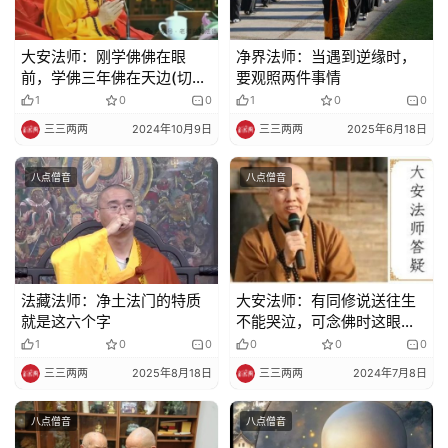
大安法师：刚学佛佛在眼
净界法师：当遇到逆缘时，
前，学佛三年佛在天边(切忌
要观照两件事情
懈怠放逸)
1
0
0
1
0
0
三三两两
2024年10月9日
三三两两
2025年6月18日
八点僧音
八点僧音
法藏法师：净土法门的特质
大安法师：有同修说送往生
就是这六个字
不能哭泣，可念佛时这眼泪
自然流出。该如何抑制？
1
0
0
0
0
0
三三两两
2025年8月18日
三三两两
2024年7月8日
八点僧音
八点僧音