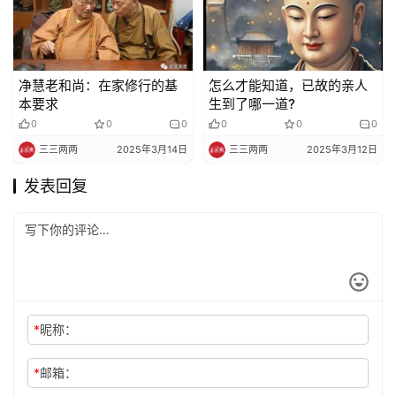
净慧老和尚：在家修行的基
怎么才能知道，已故的亲人
本要求
生到了哪一道?
0
0
0
0
0
0
三三两两
2025年3月14日
三三两两
2025年3月12日
发表回复
*
昵称：
*
邮箱：