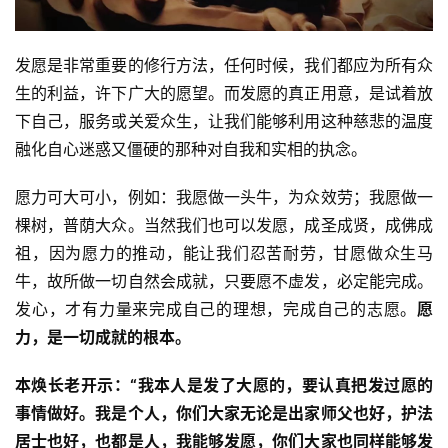
八
点
发愿是非常重要的修行方法，任何时候，我们都应为所有众
僧
生的利益，许下广大的愿望。而发愿的真正用意，是试着放
音
下自己，服务或关爱众生，让我们能够利用这种慈悲的温度
融化自心迷惑又僵硬的那种对自我和实相的执念。
高
僧
愿力可大可小，例如：我愿做一头牛，为众效劳；我愿做一
访
谈
棵树，普荫大众。当然我们也可以发愿，成圣成贤，成佛成
祖，因为愿力的推动，能让我们忍苦耐劳，甘愿做众生马
心
牛，故所做一切自然会成就，只要愿不虚发，必定能完成。
乐
发心，才有力量来完成自己的理想，完成自己的志愿。
愿
菩
力，是一切成就的根本。
提
本焕长老开示：“我本人是发了大愿的，要认真把发过愿的
专
事情做好。我是个人，你们大家无论是出家师父也好，护法
题
居士也好，也都是人，我能够发愿，你们大家也同样能够发