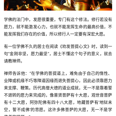
学佛的法门中，发愿很重要，专门有这个修法。修行若没有
愿力，就不能激发心力，也就不能发挥生命的最高价值，不
能发挥我们存在的价值，所以修行人一定要有深宏大愿。
有一位学佛不久的居士在阅读《劝发菩提心文》时，读到一
句“金刚非坚，愿力最坚”，居士不懂这个句子的意义，就去
请教禅师。
禅师告诉他：“在学佛的菩提道上，难免由于自己的惰性、
业障或机缘不巧等障道因缘而退失菩提心，因此必须靠愿力
来支撑、鞭策。历代高僧大德的道业成就，无一不是靠着誓
不退转的愿力来完成的，像普贤菩萨有十大愿，观世音菩萨
有十二大愿，阿弥陀佛有四十八大愿，地藏菩萨有‘地狱未
空，誓不成佛’的悲愿。这许多佛菩萨的大愿，无一不是学