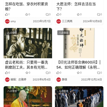
明
怎样在吃饭、穿衣时积累资
大愿法师：怎样去活在当
粮？
下？
1
0
0
0
0
0
smy
2023年5月7日
三三两两
2024年10月9日
八点僧音
八点僧音
虚云老和尚：只要用一番洗
【印光法师答念佛600问】|
刷磨刮工夫，其本有光明，
54、如何正确理解《永明四
自会显露出来
料简》的含义？
0
0
0
0
0
0
编辑：庄雅婷
2025年6月4日
静瑛
2022年12月24日
八点僧音
八点僧音