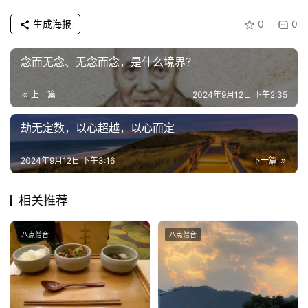
生成海报
0
0
纪
录
念而无念、无念而念，是什么境界？
佛
上一篇
2024年9月12日 下午2:35
教
艺
劫无定数，以心超越，以心而定
术
2024年9月12日 下午3:16
下一篇
政
策
相关推荐
法
规
八点僧音
八点僧音
免
责
声