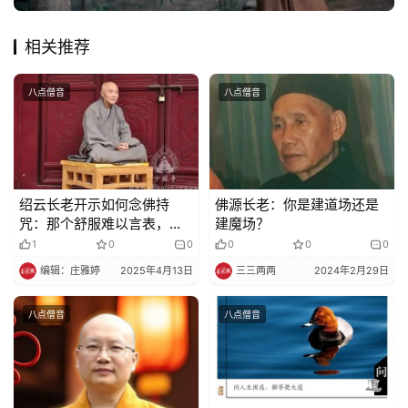
相关推荐
八点僧音
八点僧音
绍云长老开示如何念佛持
佛源长老：你是建道场还是
咒：那个舒服难以言表，比
建魔场？
你吃任何好东西还要好
1
0
0
0
0
0
编辑：庄雅婷
2025年4月13日
三三两两
2024年2月29日
八点僧音
八点僧音