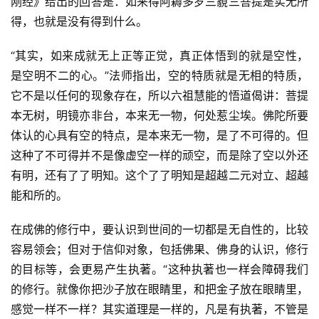
刚经》给出的回答是：如来得阿耨多罗三藐三菩提是实无所
得，也就是没有得到什么。
“其实，如来成就无上正等正觉，真正体悟到的就是空性，
是空明不二的心。”法师指出，空的特质就是无相的特质，
它不是以任何的现象存在，所以六祖慧能的悟道偈讲：菩提
本无树，明镜亦非台，本来无一物，何处惹尘埃。佛陀所要
体认的心具有空的特点，是本来无一物，是了不可得的。但
这种了不可得并不是像虚空一样的顽空，而是除了空以外还
有明，还有了了明知。这个了了明知是超越二元对立、超越
能和所的。
在成佛的修行中，要认识到世间的一切都是无自性的，比较
容易领会；但对于信仰对象，包括佛果、佛身的认识，修行
的目标等，会更易产生执著。“这种执著也一样会障碍我们
的修行。就像你把沙子放在眼睛里，和把金子放在眼睛里，
感觉一样不一样？其实道理是一样的，凡是有执著，不管是