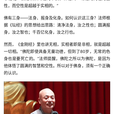
性，而空性是超越于实相的。”
免
责
佛有三身——法身、报身及化身。如何认识这三身？法师根
声
据《坛经》的思想给出思路：清净法身，汝之性也；圆满报
明
身，汝之智也；千百亿化身，汝之行也。
然而，《金刚经》里也讲无相，实相者即是非相，就是超越
一切相。“佛陀即使具备无量功德，但到了80岁，无常的色
身也是要死亡的。”法师提醒，佛陀之所以为佛陀，是因为
他体悟了圆满的智慧和空性。所以对于佛身，须有一个正确
的认识。