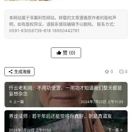
本网站属于非赢利性网站，转载的文章遵循原作者的版权声
明，如有版权异议，请联系值班编辑予以删除。 联系方式：
0591-83056739-818 18950442781
赞
(0)
生成海报
0
0
忏云老和尚：不用功便罢，一用功才知道我们整天都是
妄想杂念
上一篇
2024年7月22日 上午11:35
界诠法师 : 若干年后还能觉得你真好，则是真道友
2024年7月22日 上午11:52
下一篇