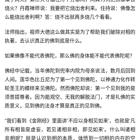
礼
烧火？丹霞禅师说：我要把它烧出舍利来。住持说：佛像怎
么能烧出舍利啊？答：烧不出就再多烧几个看看。
视
频
法师指出，祖师大德这么做其实是为了帮助我们破除对相的
执著，去认识真正的佛到底是什么。
纪
录
如果佛像不能代表佛陀，那么佛的身体能不能代表佛陀呢？
佛经中记载，当年佛陀到兜率内院为母亲说法，数月后回到
佛
人间。莲华色比丘尼为了第一个见到佛陀，以神通力化作转
教
艺
轮圣王的模样来见佛陀。然而佛陀却说：第一个见到我的是
术
须菩提尊者。因为能观空、无我的解脱法门，才是礼佛的实
质意义，见到佛的法身才算是真正的见到佛。
政
策
“我们看到《金刚经》里面讲‘不应以身相见如来’，也就是‘凡
法
所有相皆是虚妄，若见诸相非相，即见如来’。什么叫诸相
规
非相呢？就是认识到相的本质，体悟到一切相的内在的空