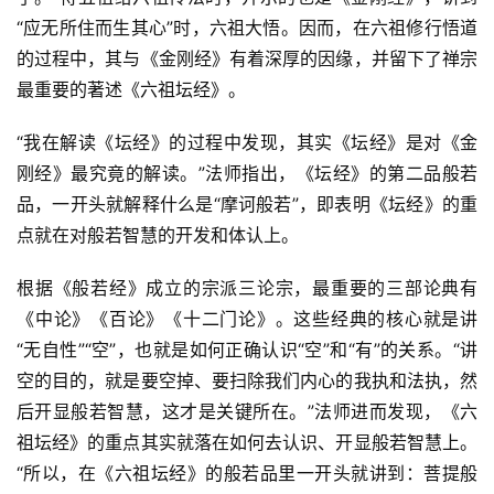
“应无所住而生其心”时，六祖大悟。因而，在六祖修行悟道
的过程中，其与《金刚经》有着深厚的因缘，并留下了禅宗
最重要的著述《六祖坛经》。
“我在解读《坛经》的过程中发现，其实《坛经》是对《金
刚经》最究竟的解读。”法师指出，《坛经》的第二品般若
品，一开头就解释什么是“摩诃般若”，即表明《坛经》的重
点就在对般若智慧的开发和体认上。
根据《般若经》成立的宗派三论宗，最重要的三部论典有
《中论》《百论》《十二门论》。这些经典的核心就是讲
“无自性”“空”，也就是如何正确认识“空”和“有”的关系。“讲
空的目的，就是要空掉、要扫除我们内心的我执和法执，然
后开显般若智慧，这才是关键所在。”法师进而发现，《六
祖坛经》的重点其实就落在如何去认识、开显般若智慧上。
“所以，在《六祖坛经》的般若品里一开头就讲到：菩提般