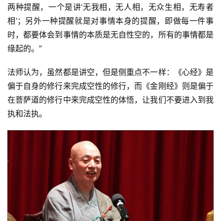
两种提醒，一个是讲‘无我相，无人相，无众生相，无寿者
相’；另外一种提醒就是对事情本身的提醒，即做每一件事
资
时，都要体会到事情的本质是无自性空的，所有的事情都是
讯
缘起的。”
八
法师认为，虽然都是讲空，但是侧重点不一样：《心经》是
点
偏于自身的修行来完成空性的修行，而《金刚经》则是偏于
僧
音
在菩萨道的修行中来完成空性的体悟，让我们不要进入到我
执和法执。
高
僧
访
谈
心
乐
菩