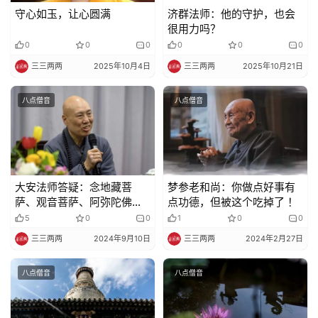
守心如玉，让心圆满
济群法师：他的守护，也会
很用力吗？
0
0
0
0
0
0
三三两两
2025年10月4日
三三两两
2025年10月21日
八点僧音
八点僧音
大安法师答疑：念地藏菩
梦参老和尚：你做点好事有
萨、观音菩萨、阿弥陀佛名
点功德，但被这个吃掉了 ！
号有什么区别？
5
0
0
1
0
0
三三两两
2024年9月10日
三三两两
2024年2月27日
八点僧音
八点僧音