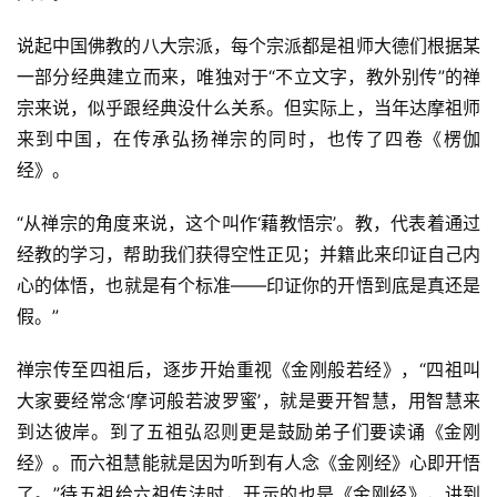
说起中国佛教的八大宗派，每个宗派都是祖师大德们根据某
一部分经典建立而来，唯独对于“不立文字，教外别传”的禅
宗来说，似乎跟经典没什么关系。但实际上，当年达摩祖师
来到中国，在传承弘扬禅宗的同时，也传了四卷《楞伽
经》。
“从禅宗的角度来说，这个叫作‘藉教悟宗’。教，代表着通过
经教的学习，帮助我们获得空性正见；并籍此来印证自己内
心的体悟，也就是有个标准——印证你的开悟到底是真还是
假。”
禅宗传至四祖后，逐步开始重视《金刚般若经》，“四祖叫
大家要经常念‘摩诃般若波罗蜜’，就是要开智慧，用智慧来
到达彼岸。到了五祖弘忍则更是鼓励弟子们要读诵《金刚
经》。而六祖慧能就是因为听到有人念《金刚经》心即开悟
了。”待五祖给六祖传法时，开示的也是《金刚经》，讲到