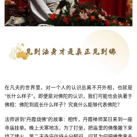
提
专
题
公
益
慈
善
佛
在凡夫的世界里，对一个人的认识总离不开外相，也就是
教
“长什么样子”。即便是对佛陀的认识，我们可能也会执著于
人
登录
注册
物
佛相：佛陀到底长什么样子？究竟什么能够代表佛陀？
法师讲到“丹霞烧佛”的故事：相传，丹霞禅师某日来到一座
寺
院
寺庙挂单。晚上天寒地冻，为了打坐，把庙里的佛像搬下来
巡
烧了烤火。第二天寺庙住持十分郁闷，问其为何把佛像拿去