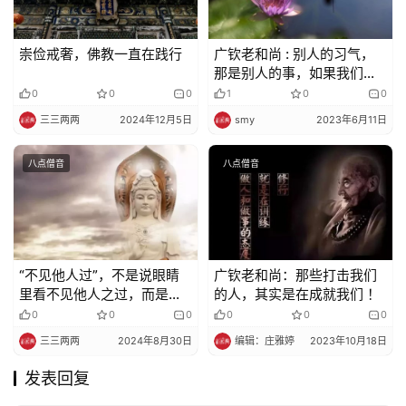
崇俭戒奢，佛教一直在践行
广钦老和尚 : 别人的习气，
那是别人的事，如果我们拿
来起烦恼，那就是自己的愚
0
0
0
1
0
0
痴
三三两两
2024年12月5日
smy
2023年6月11日
八点僧音
八点僧音
“不见他人过”，不是说眼睛
广钦老和尚：那些打击我们
里看不见他人之过，而是
的人，其实是在成就我们 ！
说……
0
0
0
0
0
0
三三两两
2024年8月30日
编辑：庄雅婷
2023年10月18日
发表回复