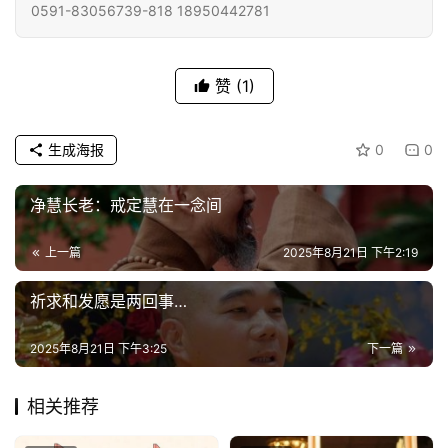
0591-83056739-818 18950442781
专
题
赞
(1)
公
益
生成海报
0
0
慈
善
净慧长老：戒定慧在一念间
佛
上一篇
2025年8月21日 下午2:19
教
人
登录
注册
祈求和发愿是两回事…
物
2025年8月21日 下午3:25
下一篇
寺
院
相关推荐
巡
礼