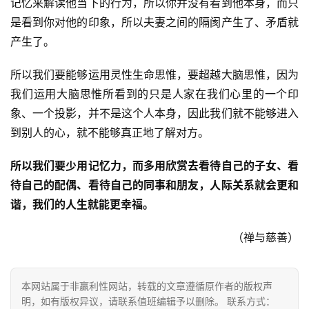
记忆来解读他当下的行为，所以你并没有看到他本身，而只
资
是看到你对他的印象，所以夫妻之间的隔阂产生了、矛盾就
讯
产生了。
八
所以我们要能够运用灵性生命思惟，要超越大脑思惟，因为
点
我们运用大脑思惟所看到的只是人家在我们心里的一个印
僧
象、一个投影，并不是这个人本身，因此我们就不能够进入
音
到别人的心，就不能够真正地了解对方。
高
所以我们要少用记忆力，而多用欣赏去看待自己的子女、看
僧
待自己的配偶、看待自己的同事和朋友，人际关系就会更和
访
谐，我们的人生就能更幸福。
谈
（禅与慈善）
心
乐
菩
本网站属于非赢利性网站，转载的文章遵循原作者的版权声
提
明，如有版权异议，请联系值班编辑予以删除。 联系方式：