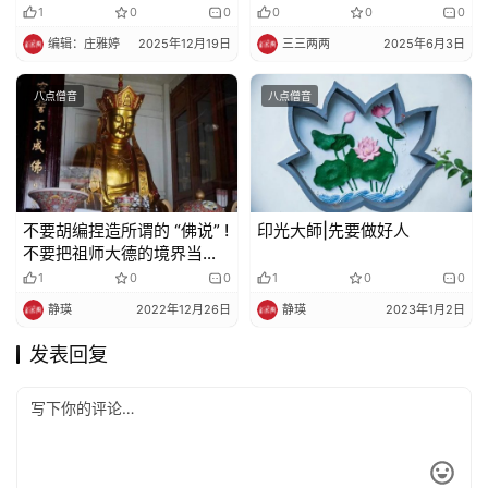
悔。
1
0
0
0
0
0
编辑：庄雅婷
2025年12月19日
三三两两
2025年6月3日
八点僧音
八点僧音
不要胡编捏造所谓的 “佛说” !
印光大師|先要做好人
不要把祖师大德的境界当成
自己的境界
1
0
0
1
0
0
静瑛
2022年12月26日
静瑛
2023年1月2日
发表回复