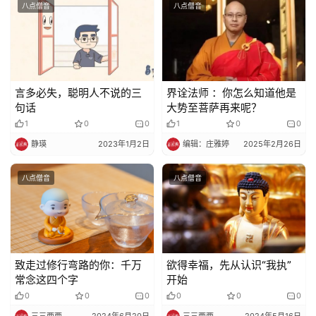
八点僧音
八点僧音
视
频
纪
言多必失，聪明人不说的三
界诠法师 ：你怎么知道他是
录
句话
大势至菩萨再来呢？
1
0
0
1
0
0
佛
静瑛
2023年1月2日
编辑：庄雅婷
2025年2月26日
教
艺
八点僧音
八点僧音
术
政
策
致走过修行弯路的你：千万
欲得幸福，先从认识“我执”
法
常念这四个字
开始
规
0
0
0
0
0
0
三三两两
2024年6月20日
三三两两
2024年5月16日