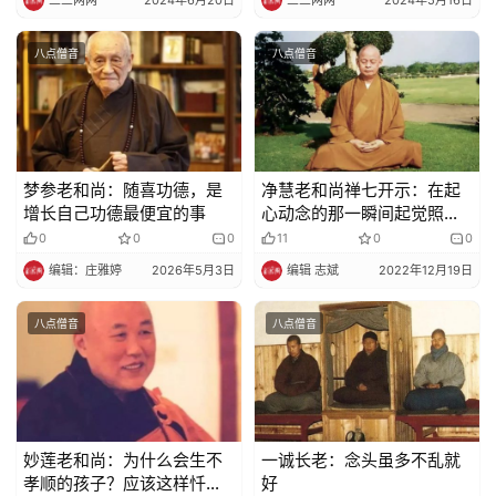
免
责
八点僧音
八点僧音
声
明
梦参老和尚：随喜功德，是
净慧老和尚禅七开示：在起
增长自己功德最便宜的事
心动念的那一瞬间起觉照，
那就是修行的根本
0
0
0
11
0
0
编辑：庄雅婷
2026年5月3日
编辑 志斌
2022年12月19日
八点僧音
八点僧音
妙莲老和尚：为什么会生不
一诚长老：念头虽多不乱就
孝顺的孩子？应该这样忏
好