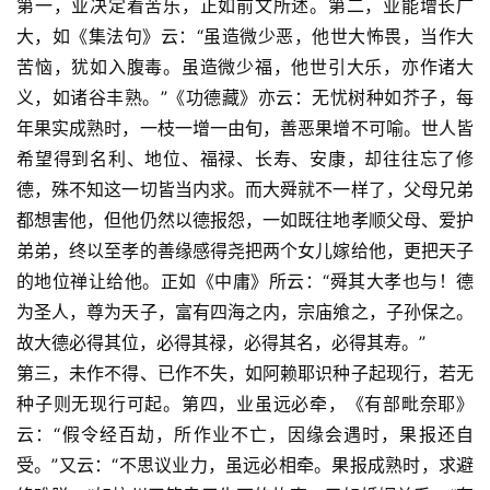
第一，业决定着苦乐，正如前文所述。第二，业能增长广
音
大，如《集法句》云：“虽造微少恶，他世大怖畏，当作大
苦恼，犹如入腹毒。虽造微少福，他世引大乐，亦作诸大
高
僧
义，如诸谷丰熟。”《功德藏》亦云：无忧树种如芥子，每
访
年果实成熟时，一枝一增一由旬，善恶果增不可喻。世人皆
谈
希望得到名利、地位、福禄、长寿、安康，却往往忘了修
德，殊不知这一切皆当内求。而大舜就不一样了，父母兄弟
心
都想害他，但他仍然以德报怨，一如既往地孝顺父母、爱护
乐
弟弟，终以至孝的善缘感得尧把两个女儿嫁给他，更把天子
菩
的地位禅让给他。正如《中庸》所云：“舜其大孝也与！德
提
为圣人，尊为天子，富有四海之内，宗庙飨之，子孙保之。
故大德必得其位，必得其禄，必得其名，必得其寿。”
专
题
第三，未作不得、已作不失，如阿赖耶识种子起现行，若无
种子则无现行可起。第四，业虽远必牵，《有部毗奈耶》
公
云：“假令经百劫，所作业不亡，因缘会遇时，果报还自
益
受。”又云：“不思议业力，虽远必相牵。果报成熟时，求避
慈