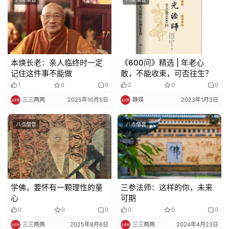
本焕长老：亲人临终时一定
《600问》精选 | 年老心
记住这件事不能做
散，不能收束，可否往生？
1
0
0
2
0
0
三三两两
2025年10月5日
静瑛
2023年1月3日
八点僧音
八点僧音
学佛，要怀有一颗理性的童
三参法师：这样的你，未来
心
可期
0
0
0
0
0
0
三三两两
2025年8月6日
三三两两
2024年4月23日