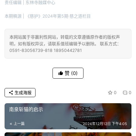
责任编辑 | 东林寺融媒中心
本期稿源 | 《慈护》2024年第5期·慈之道栏目
本网站属于非赢利性网站，转载的文章遵循原作者的版权声
明，如有版权异议，请联系值班编辑予以删除。 联系方式：
0591-83056739-818 18950442781
赞
(0)
生成海报
0
0
南泉斩猫的启示
上一篇
2024年12月12日 下午4:05