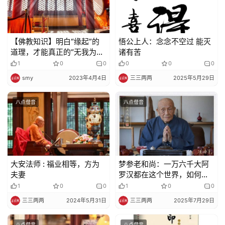
【佛教知识】明白“缘起”的
悟公上人：念念不空过 能灭
道理，才能真正的“无我为
诸有苦
人”
1
0
0
0
0
0
smy
2023年4月4日
三三两两
2025年5月29日
八点僧音
八点僧音
大安法师 : 福业相等，方为
梦参老和尚：一万六千大阿
夫妻
罗汉都在这个世界，如何才
能见到？
1
0
0
1
0
0
三三两两
2024年5月31日
三三两两
2025年7月29日
八点僧音
八点僧音