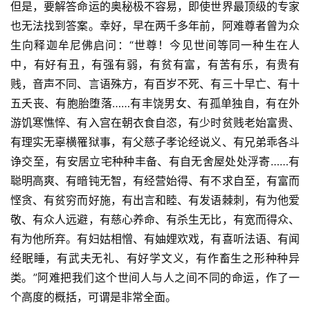
但是，要解答命运的奥秘极不容易，即使世界最顶级的专家
也无法找到答案。幸好，早在两千多年前，阿难尊者曾为众
生向释迦牟尼佛启问：“世尊！今见世间等同一种生在人
中，有好有丑，有强有弱，有贫有富，有苦有乐，有贵有
贱，音声不同、言语殊方，有百岁不死、有三十早亡、有十
五夭丧、有胞胎堕落……有丰饶男女、有孤单独自，有在外
游饥寒憔悴、有入宫在朝衣食自恣，有少时贫贱老始富贵、
有理实无辜横罹狱事，有父慈子孝论经说义、有兄弟乖各斗
诤交至，有安居立宅种种丰备、有自无舍屋处处浮寄……有
聪明高爽、有暗钝无智，有经营始得、有不求自至，有富而
悭贪、有贫穷而好施，有出言和睦、有发语棘刺，有为他爱
敬、有众人远避，有慈心养命、有杀生无比，有宽而得众、
有为他所弃。有妇姑相憎、有妯娌欢戏，有喜听法语、有闻
经眠睡，有武夫无礼、有好学文义，有作畜生之形种种异
类。”阿难把我们这个世间人与人之间不同的命运，作了一
个高度的概括，可谓是非常全面。