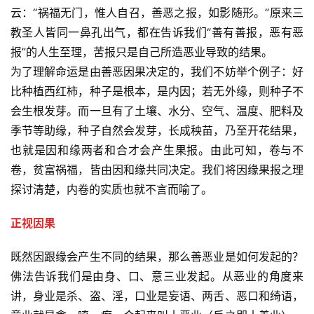
云：“祸福无门，惟人自召，善恶之报，如影随形。”原来三
教圣人皆同一鼻孔出气，都在告诉我们“善有善报，恶有恶
报”的人生至理，苦报只是自己所造恶业导致的结果。
为了理解命运是由善恶因果决定的，我们不妨举个例子：好
比种植西红柿，种子是根本，是内因；若无外缘，则种子不
会生根发芽。而一旦有了土壤、水分、空气、温度、肥料及
季节等助缘，种子自然会发芽，长成秧苗，乃至开花结果，
也就是因和缘两者和合才会产生果报。由此可知，卷与不
卷，贫富祸福，皆由因和缘共同决定。我们将因缘果报之理
探讨清楚，内卷的实质也就不言而喻了。 
正视因果
既然因跟缘会产生不同的结果，那么善恶业是如何发起的？
佛法告诉我们是由身、口、意三业发起。从恶业的角度来
讲，身业是杀、盗、淫，口业是妄语、两舌、恶口和绮语，