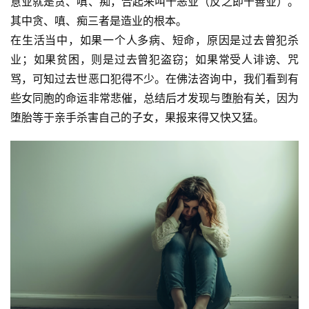
意业就是贪、嗔、痴，合起来叫十恶业（反之即十善业）。
其中贪、嗔、痴三者是造业的根本。
在生活当中，如果一个人多病、短命，原因是过去曾犯杀
业；如果贫困，则是过去曾犯盗窃；如果常受人诽谤、咒
骂，可知过去世恶口犯得不少。在佛法咨询中，我们看到有
些女同胞的命运非常悲催，总结后才发现与堕胎有关，因为
堕胎等于亲手杀害自己的子女，果报来得又快又猛。