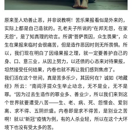
原来圣人劝善止恶，并非说教啊！苦乐果报看似是外来的，
实际上都是自己造就的。孔老夫子所说的“在邦无怨，在家
无怨”，是了知真理的劝言。所谓“菩萨畏因，众生畏果”，众
生在果报来临时会很痛苦，但是造作恶因时则无所畏惧。所
以，我们现在明白了因缘果报之理，就一定要善护自己的
身、口、意三业，从因上努力，以还债的心态来对待果报，
坦然接受任何结果，内卷也就不再让我们感到焦虑了。
我们活在这个世间，真是苦多乐少，其因何在？诚如《地藏
经》所云：“南阎浮提众生举止动念，无不是业，无不是
罪。”因为过去生造作的罪业多、善业少，所以我们来到这
个世界就要遭受八苦——生、老、病、死、怨憎会、爱别
离、求不得、五阴炽盛。内卷即是求不得苦，是别业之苦
啊！就以“新冠”疫情为例，有的人杀业轻，所以在这个大环
境下也没有受太多的苦。