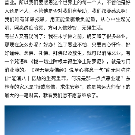
善业。所以我们要感恩这个世界上的每一个人，不管他是好
人还是坏人，不管他是否对我们有帮助，我们都要感恩啊！
我们唯有知恩报恩，用正能量驱散负能量，从心中生起光
明，照亮愚痴暗冥，方可入佛妙智，无碍生活。
有些人又有疑问了：我在未学佛之前，确实造了很多恶业，
那现在怎么办呢？好办！造了恶业不怕，只要真心忏悔，好
好诵经、念佛、礼佛、拜佛以及放生，就可以消除恶业。有
一个咒语叫《拔一切业障根本得生净土陀罗尼》，就是专门
消业障的。《观无量寿佛经》说至心称念一句“南无阿弥陀
佛”能消八十亿劫的生死重罪，何况是那一点点恶业呢？东
林寺的家风是“持戒念佛，求生安养”，这是慧远大师留下的
最大的一笔财富，就看我们愿不愿意继承了。