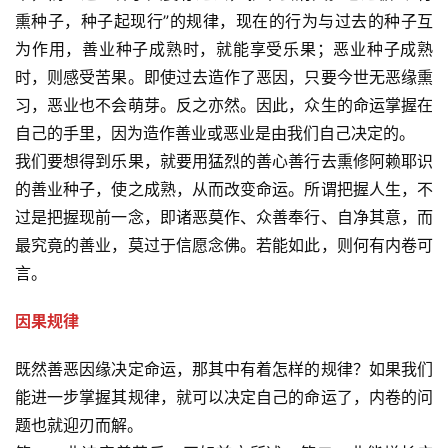
熏种子，种子起现行”的规律，现在的行为与过去的种子互
为作用，善业种子成熟时，就能享受乐果；恶业种子成熟
时，则感受苦果。即使过去造作了恶因，只要今世无恶缘熏
习，恶业也不会萌芽。反之亦然。因此，众生的命运掌握在
自己的手里，因为造作善业或恶业是由我们自己决定的。
我们要想得到乐果，就要用猛烈的善心善行去熏修阿赖耶识
的善业种子，使之成熟，从而改变命运。所谓把握人生，不
过是把握现前一念，即诸恶莫作、众善奉行、自净其意，而
最究竟的善业，莫过于信愿念佛。若能如此，则何有内卷可
言。 
资
因果规律
讯
既然善恶因缘决定命运，那其中有着怎样的规律？如果我们
八
能进一步掌握其规律，就可以决定自己的命运了，内卷的问
点
题也就迎刃而解。
僧