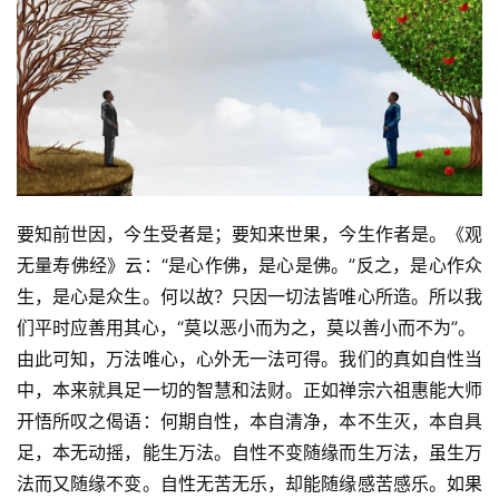
佛
教
艺
术
政
策
要知前世因，今生受者是；要知来世果，今生作者是。《观
法
规
无量寿佛经》云：“是心作佛，是心是佛。”反之，是心作众
生，是心是众生。何以故？只因一切法皆唯心所造。所以我
免
们平时应善用其心，“莫以恶小而为之，莫以善小而不为”。
责
由此可知，万法唯心，心外无一法可得。我们的真如自性当
声
中，本来就具足一切的智慧和法财。正如禅宗六祖惠能大师
明
开悟所叹之偈语：何期自性，本自清净，本不生灭，本自具
足，本无动摇，能生万法。自性不变随缘而生万法，虽生万
法而又随缘不变。自性无苦无乐，却能随缘感苦感乐。如果