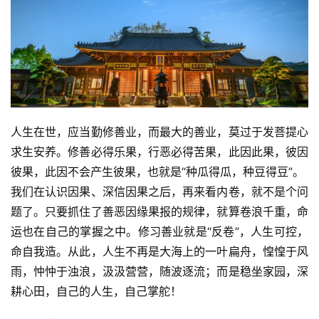
人生在世，应当勤修善业，而最大的善业，莫过于发菩提心
求生安养。修善必得乐果，行恶必得苦果，此因此果，彼因
彼果，此因不会产生彼果，也就是“种瓜得瓜，种豆得豆”。
我们在认识因果、深信因果之后，再来看内卷，就不是个问
题了。只要抓住了善恶因缘果报的规律，就算卷浪千重，命
运也在自己的掌握之中。修习善业就是“反卷”，人生可控，
命自我造。从此，人生不再是大海上的一叶扁舟，惶惶于风
雨，忡忡于浊浪，汲汲营营，随波逐流；而是稳坐家园，深
耕心田，自己的人生，自己掌舵！