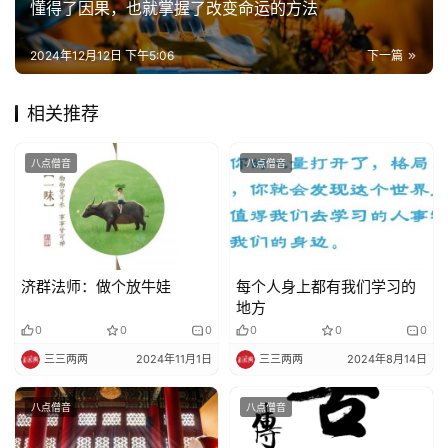
懂得了因果，也就掌握了改变命运的方法
2024年12月12日 下午5:06
下一篇
相关推荐
八点僧音
八点僧音
济群法师：做个放牛娃
每个人身上都有我们学习的
地方
0
0
0
0
0
0
三三两两
2024年11月1日
三三两两
2024年8月14日
八点僧音
八点僧音