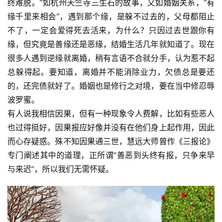
终难脱。”如杭州天竺寺三生石的故事，又如婚姻关系，“有
善
缘千里来相会”，遇到那个缘，是躲不过去的，父母都阻止
不了，一定会爱得死去活来，为什么？只因过去世跟你有
佛
缘，但究竟是善缘还是恶缘，结婚生活几年就知道了。现在
教
很多人遇到逆缘就离婚，稍有言语不合就分手，认为惹不起
人
登录
注册
总躲得起。要知道，离婚并不能消除业力，欠债总是要还
物
的，还完债就好了。婚姻也是修行之对境，要在当中修忍辱
寺
波罗蜜。
院
有人说我相信因果，但有一种现象令人费解，比如有些恶人
巡
也过得挺好，因果报应好像并没有在他们身上起作用，因此
礼
而心存疑惑。殊不知因果通三世，慧远大师曾作《三报论》
专门阐述其中的道理，正所谓“善恶到头终有报，只争来早
视
与来迟”，所以我们无需怀疑。
频
纪
录