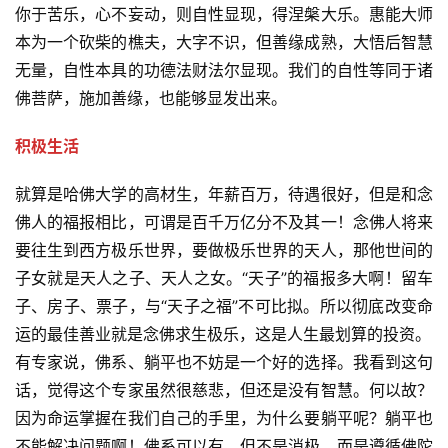
你于苦乐，心不妄动，则自性显现，得涅槃大乐。惠能大师
本为一个砍柴的樵夫，大字不识，但善缘成熟，大悟后智慧
无量，自性本具的功德法财法尔显现。我们的自性等同于诸
佛菩萨，施加善缘，也能够显发出来。 
积极生活
就算是哈佛大学的高材生，年薪百万，待遇很好，但是和念
佛人的福报相比，可谓是百千万亿分不及其一！念佛人将来
要往生到西方极乐世界，要做极乐世界的天人，那他世间的
子女就是天人之子、天人之女。“天子”的福报多大啊！留车
子、房子、票子，与“天子之福”不可比拟。所以彻底改变命
运的最佳善业就是念佛求生极乐，这是人生最划算的投资。
有专家说，佛系、躺平也不妨是一个好的选择。我看到这句
话，觉得这个专家虽然很慈悲，但还是没有智慧。何以故？
因为命运掌握在我们自己的手里，为什么要躺平呢？躺平也
不能解决问题啊！佛系可以有，但不是消极，而是遵循佛陀