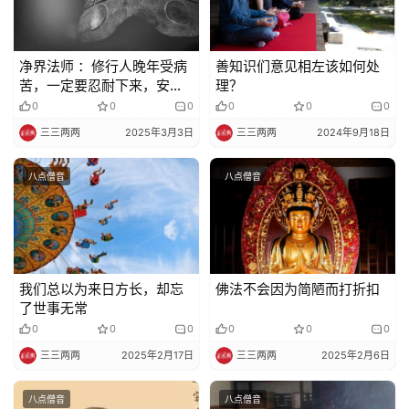
规
免
净界法师 ：修行人晚年受病
善知识们意见相左该如何处
责
苦，一定要忍耐下来，安心
理？
声
受报，千万别……
0
0
0
0
0
0
明
三三两两
2025年3月3日
三三两两
2024年9月18日
八点僧音
八点僧音
我们总以为来日方长，却忘
佛法不会因为简陋而打折扣
了世事无常
0
0
0
0
0
0
三三两两
2025年2月17日
三三两两
2025年2月6日
八点僧音
八点僧音