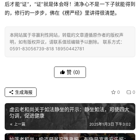
菩
后才能“证”，“证”就是体会呀！清净心不是一下子就能得到
提
的，修行的一步步，佛在《楞严经》里讲得很清楚。
专
题
本网站属于非赢利性网站，转载的文章遵循原作者的版权声
明，如有版权异议，请联系值班编辑予以删除。 联系方式：
0591-83056739-818 18950442781
公
益
慈
赞
(0)
善
佛
生成海报
0
0
教
人
虚云老和尚关于如法静坐的开示：静坐如法，可使四大
登录
注册
物
匀调，促进健康
上一篇
2025年1月3日 下午3:02
寺
院
妙莲老和尚 : 偷盗是贫穷饿鬼报，布施是富贵安乐报；