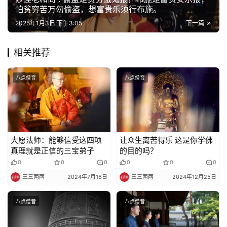
怕贫穷苦万勿偷盗，想富贵乐须行布施。
巡
礼
2025年1月3日 下午3:05
下一篇
视
相关推荐
频
八点僧音
八点僧音
纪
录
佛
大愿法师：能够信受这四项
让众生离苦得乐 这是你学佛
教
真理就是正信的三宝弟子
的目的吗？
艺
0
0
0
0
0
0
术
三三两两
2024年7月16日
三三两两
2024年12月25日
政
八点僧音
八点僧音
策
法