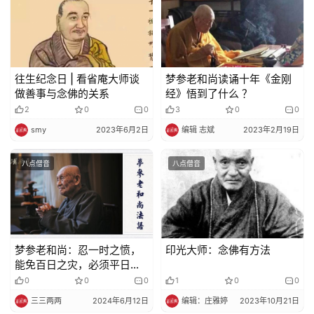
往生纪念日 | 看省庵大师谈
梦参老和尚读诵十年《金刚
做善事与念佛的关系
经》悟到了什么 ？
2
0
0
3
0
0
smy
2023年6月2日
编辑 志斌
2023年2月19日
八点僧音
八点僧音
梦参老和尚：忍一时之愤，
印光大师：念佛有方法
能免百日之灾，必须平日有
观想
0
0
0
1
0
0
三三两两
2024年6月12日
编辑：庄雅婷
2023年10月21日