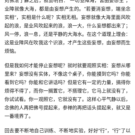
对佛法了解之后，就会明白：“一切业障海，皆由妄想生”，
业障就像大海，都是由妄想产生的。“若要消妄想，端坐念
实相”，实相是什么呢？实相无相。妄想就像大海里面风吹
资
起的浪，是业风吹起来的浪，浪一大，什么妄想都出来了；
讯
风一停，浪一息，还是平静的大海水。在这个道理上理会：
这是业障风在吹我这个识浪，才产生这些妄想，由妄想而生
八
烦恼。
点
僧
但是我如何才能停止妄想呢？就时就要观照实相：妄想从哪
音
里来？妄想没有实体，不像这个桌子，你能摸到它吗？你能
看到它吗？你能和它讲话吗？但是它有一定的力量，搞得你
高
烦得不得了，而你一搁置它，不搭理它，它马上就没有了，
僧
你试试看。你一观照它，它就没有了。这样心平气静以后，
访
谈
念佛的人再把佛号提起来，参禅的再把话头提起来，就又是
一番境界了。
心
乐
回去要不断地自己训练、不断地实验，好好“行”，“行”了以