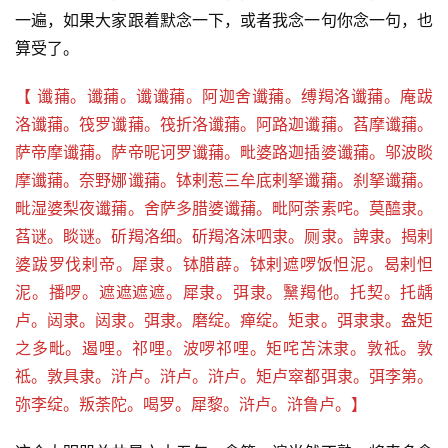
谈
一遍，如果大家跟着默念一下，或者我念一句你念一句，也
算受了。
心
乐
【 谶蒱。谶蒱。谶谶蒱。阿迦舍谶蒱。缚羯洛谶蒱。庵跋
菩
洛谶蒱。筏罗谶蒱。筏折洛谶蒱。阿路迦谶蒱。萏摩谶蒱。
提
萨帝摩谶蒱。萨帝昵诃罗谶蒱。毗婆路迦插婆谶蒱。邬波睒
摩谶蒱。奈野娜谶蒱。钵剌惹三牟底剌拏谶蒱。刹拏谶蒱。
专
毗湿婆梨夜谶蒱。舍萨多腊婆谶蒱。毗阿荼素咤。莫醯隶。
题
萏谜。睒谜。斫羯洛细。斫羯洛沫呬隶。厕隶。諀隶。揭剌
婆跋罗伐剌帝。犀隶。钵腊薜。钵剌遮啰饭怛泥。曷剌怛
公
泥。播啰。遮遮遮遮。犀隶。弭隶。黳羯他。托契。托龋
益
卢。闼隶。闼隶。弭隶。磨绽。瘅绽。矩隶。弭隶隶。盎矩
慈
善
之多毗。遏哩。祁哩。波啰祁哩。矩咤苫沫隶。敦祗。敦
祗。敦具隶。浒卢。浒卢。浒卢。矩卢窣都弭隶。弭李第。
佛
弥李绽。叛荼陀。喝罗。犀黎。浒卢。浒鲁卢。】
教