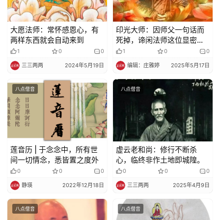
大愿法师：常怀感恩心，有
印光大师：因师父一句话而
两样东西就会自动来到
死掉，谛闲法师这位显密圆
通的高徒，实在可惜！
1
0
0
1
0
0
三三两两
2024年5月19日
编辑：庄雅婷
2025年5月17日
八点僧音
八点僧音
莲音历 | 于念念中，所有世
虚云老和尚：修行不断杀
间一切情念，悉皆置之度外
心，临终非作土地即城隍。
0
0
0
0
0
0
静瑛
2022年12月18日
三三两两
2025年4月9日
八点僧音
八点僧音