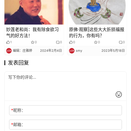
妙莲老和尚：我有除食欲习
原佛·观察|这些大大折损福报
气的好方法！
的行为，你有吗？
1
0
0
0
0
0
编辑：庄雅婷
2024年2月4日
smy
2023年5月18日
发表回复
*
昵称：
*
邮箱：