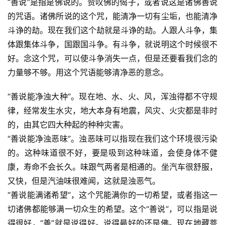
“善说”是指是佛说的。赞叹佛的偈子，或者说这是诸佛善说
的咒语。诸佛所说的这个咒，能清净一切有尘垢，也能清净
政
斗诤的劫。现在我们这个劫就是斗诤的劫。人跟人斗争，集
策
体跟集体斗争，国跟国斗争。有斗争，就说明这个时候很不
法
好。念这个咒，可以使斗争消失一点，但是还要看我们念的
规
力量够不够。用这个咒语能够清净恶的意念。
免
“善说能净浊大种”。现在地、水、火、风，浑浊得都不守规
责
声
律，经常发生水灾，地大本身有地震，风灾、火灾都是非时
明
的，由其它四大种起的种种灾害。
“善说能净浊恶味”。浊恶味可以指现在我们这个环境很污染
的。这种味道很不好，要是吸到这种味道，会使身体不健
康，寿命不会长久。味跟气两者是相通的。坐汽车很舒服，
又快，但是汽油味很难闻，这就是浊恶气。
“善说能满诸希望”，这个咒能满你的一切希望，或者指这一
切诸佛都能够满一切众生的希望。这个“善说”，可以指是说
得很好，“善”就是说得好。说得最好的还是佛。现在地藏菩