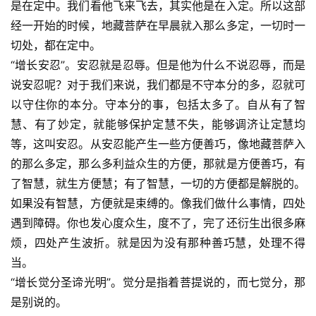
是在定中。我们看他飞来飞去，其实他是在入定。所以这部
经一开始的时候，地藏菩萨在早晨就入那么多定，一切时一
切处，都在定中。
“增长安忍”。安忍就是忍辱。但是他为什么不说忍辱，而是
说安忍呢？对于我们来说，我们都是不守本分的多，忍就可
以守住你的本分。守本分的事，包括太多了。自从有了智
慧、有了妙定，就能够保护定慧不失，能够调济让定慧均
等，这叫安忍。从安忍能产生一些方便善巧，像地藏菩萨入
的那么多定，那么多利益众生的方便，那就是方便善巧，有
了智慧，就生方便慧；有了智慧，一切的方便都是解脱的。
如果没有智慧，方便就是束缚的。像我们做什么事情，四处
遇到障碍。你也发心度众生，度不了，完了还衍生出很多麻
烦，四处产生波折。就是因为没有那种善巧慧，处理不得
当。
“增长觉分圣谛光明”。觉分是指着菩提说的，而七觉分，那
是别说的。