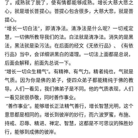
了。成熟就了脱了，使有情都能够成熟。增长大慈大悲之
心，就是增长菩提心。菩提心包含很多，大慈大悲，就是菩
提心。
“增长一切白法”，即清净法。清净法是什么呢？一切戒定
慧，一切佛所教导我们的法。白法就是清净法。消失的是黑
法，黑法就是染污法。在后面的经文《无依行品》、《有依
行品》当中，会详细讲黑白的道理。一切法上面都是总说，
后面会解释，前面先总说一下。
“增长一切众生精气”。有精神、有气力。精者纯也，气就是
气质。因为你是佛的弟子，使四众弟子都能精纯于佛的教
导。人们一看见，我们佛弟子是不同。他的气质表现，人们
一看见就很恭敬，同时善作事业。
 “善作事业”。能够增长正法精气善行，增长智慧光明，这个
意思都是相同的。增长到彼岸的妙行，而六波罗蜜，布施、
持戒、忍辱、精进、禅定、智慧，这都是不可思议的殊胜妙
行，能够到成佛的彼岸。