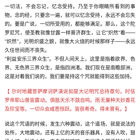
一切法，不会忘记，忆念受持。乃至于你眼睛所看到的事
物，念的经，只要念一遍，就可以忆念受持，永远不会忘失
的。要是广说，一切所受用的，都能够满足。那么，这个陀
罗尼咒，使圣教就像甘露一样普济群生，让它“炽然”着——
“炽然”，光明炽盛之貌，就像大火烧的时候那样子——永远
久住世间而不丧失。
“利益安乐三界众生”。不但人间天上，这里是指着欲界、色
界、无色界三界众生，是指四洲渚。我们现在是南瞻部洲，
这是对着我们说的，我们要是持这个咒就能得到这些加持。
【 尔时地藏菩萨摩诃萨演说如是大记明咒总持章句。时佉
罗帝耶山普皆震动。俱胝天乐不鼓自鸣。雨无量种天妙香花
及珍宝等。一切众会咸悉惊跃。皆获希奇。得未曾有。】
说这个咒语的时候，发生六种震动，这个道场、就是说法的
处所，大地震动。还有上亿的天的音乐器具，没有人吹，鼓