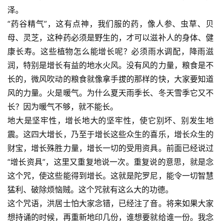
泽。
“药谷精气”，这有点神，我们服的药，像人参、虫草、贝
母、灵芝，这种药必须是野生的，才可以滋补人的身体、健
康长寿。这些植物怎么能增长呢？必须雨水调配，降雨滋
润，特别是增长有益的地水火风。没有风的力量，粮食是不
长的，微风吹动的粮食就像拿手拔的那样的快，大家要知道
资
风的力量。火是暖气。为什么夏天雨季长、冬天雪季它又不
讯
长？因为暖气不够，就不能长。
地大是坚牢性，增长地大的坚牢性，使它别坏、别发生地
八
震。这四大增长，乃至于增长这些众生的喜乐，增长众生的
点
财宝，增长殊胜力量，增长一切的受用资具。前面已经说过
僧
“增长资具”，这里又重复地说一次。重复说的意思，就是念
音
这个咒，使这些能得到增长。这就是陀罗尼，能令一切智慧
猛利、破除烦恼贼。这个咒就有这么大的功德。
高
这个咒语，洪居士怕大家念错，已经注了音。将来如果大家
僧
访
想持诵的时候，再重新地印几份，谁想要就给谁一份。我念