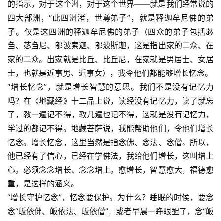
的指示，对于这个洲，对于这个世界——就是我们经常说的
四大部洲，“此四洲渚，世尊弟子”，就是释迦牟尼佛的弟
子。仅是这四洲的释迦牟尼佛的弟子（四众的弟子包括苾
刍、苾刍尼、邬波索迦、邬波斯迦，这是指出家的二众、在
家的二众。出家就是比丘、比丘尼，在家就是男居士、女居
士，也就是近事男、近事女），我令他们都能够增长忆念。
“增长忆念”，就是增长智慧的意思。我们不是没有记忆力
吗？在《地藏经》十二品上说，读经没有记忆力，读了就忘
了，教一遍记不得，教几遍也记不得，这就是没有记忆力，
学过的都记不得。地藏菩萨说，我能帮助他们，令他们增长
忆念。增长忆念，这里当然是指念佛、念法、念僧。所以，
他已经有了信心，已经在学佛法，我给他们增长，这叫增上
心。必须念念增长、念念增上。愈增长，智慧愈大，福德愈
重，是这样的涵义。
“增长守护忆念”，忆念要保护。为什么？睡眠的时候，要念
念“皈依佛、皈依法、皈依僧”，或者早晨一睁眼醒了，念“皈