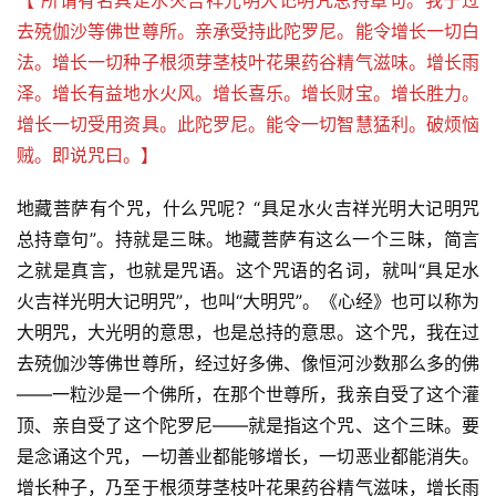
【 所谓有名具足水火吉祥光明大记明咒总持章句。我于过
去殑伽沙等佛世尊所。亲承受持此陀罗尼。能令增长一切白
法。增长一切种子根须芽茎枝叶花果药谷精气滋味。增长雨
泽。增长有益地水火风。增长喜乐。增长财宝。增长胜力。
增长一切受用资具。此陀罗尼。能令一切智慧猛利。破烦恼
贼。即说咒曰。】
地藏菩萨有个咒，什么咒呢？“具足水火吉祥光明大记明咒
总持章句”。持就是三昧。地藏菩萨有这么一个三昧，简言
之就是真言，也就是咒语。这个咒语的名词，就叫“具足水
火吉祥光明大记明咒”，也叫“大明咒”。《心经》也可以称为
大明咒，大光明的意思，也是总持的意思。这个咒，我在过
去殑伽沙等佛世尊所，经过好多佛、像恒河沙数那么多的佛
——一粒沙是一个佛所，在那个世尊所，我亲自受了这个灌
顶、亲自受了这个陀罗尼——就是指这个咒、这个三昧。要
是念诵这个咒，一切善业都能够增长，一切恶业都能消失。
增长种子，乃至于根须芽茎枝叶花果药谷精气滋味，增长雨