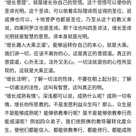
“增长菩提”，就是增长你自己的觉悟。这个觉悟可以使你的
圣谛光明。这个圣谛、可以依着实际理谛而证得的圣位，说
成佛也可以，十地菩萨也都是圣位，乃至从这个初教义来
说，四果阿罗汉也是圣谛。那个法也叫四圣谛法，增长圣谛
光明就是智慧的意思。谛本身就是光明。
“增长趣入大乘正道”。能够运转你自己的本心，就是大乘。
我们讲一切，应该不离你的心，这是真正的菩提道。真正的
菩提道，心外无法，法外又无心。一切法就是你的心性所显
现的，这就是大乘正道。
“增长法明”。了解一切法的性体，不要在相上起分别；了解
一切诸法的法性，这叫有智慧，这叫真正的明。
“增长成熟有情”。深浅都可以说，成熟什么呢？成熟一切有
情，增长你所思教的。不是发愿利益众生吗？那么，众生是
不是能够成熟呢？能够依教奉行呢？是不是能够依教奉行而
能成道呢？例如四众弟子，我们依照佛的教导辗转化度众
生，使他们都能信入、都能依教奉行、都能修行、都能成熟