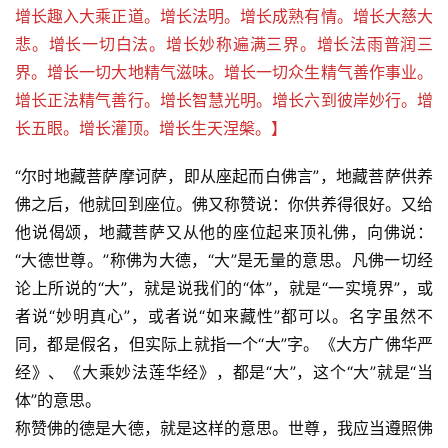
增长趣入大乘正道。增长法明。增长成熟有情。增长大慈大
悲。增长一切白法。增长妙称遍满三界。增长法雨普润三
界。增长一切大地精气滋味。增长一切众生精气善作事业。
增长正法精气善行。增长智慧光明。增长六到彼岸妙行。增
长五眼。增长灌顶。增长生天涅槃。】
“尔时地藏菩萨摩诃萨，即从座起而白佛言”，地藏菩萨供养
佛之后，他就回到座位。佛又称赞说：你供养得很好。又给
他说偈颂，地藏菩萨又从他的座位起来顶礼佛，向佛说：
“大德世尊。”称佛为大德，“大”是无量的意思。凡佛一切经
论上所说的“大”，就是说我们的“体”，就是“一实境界”，或
者说“妙明真心”，或者说“如来藏性”都可以。名字虽然不
同，都是假名，但实际上就指一个“大”字。《大方广佛华严
经》、《大乘妙法莲华经》，都是“大”，这个“大”就是“当
体”的意思。
称赞佛的德是大德，就是这样的意思。世尊，我应当遵照佛