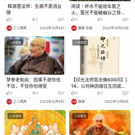
释源慧法师：生病不是消业
阅读｜杯水不能熄车薪之
障
火，萤光不能破幽谷之昏
——莲池大师《竹窗随笔》
1
0
0
0
0
0
选读（三十四）
三三两两
2023年12月9日
编辑 志斌
2022年10月20日
八点僧音
八点僧音
梦参老和尚：因果不是你信
【印光法师答念佛600问】|
不信，不信你也得受
14、以何种因缘往生同居净
土？
0
0
0
0
0
0
三三两两
2023年12月9日
静瑛
2022年12月8日
八点僧音
八点僧音