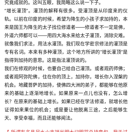
究竟成就的。这叫五眼，我简略这么说一下子。
“增长灌顶”。灌顶的解释有很多。受灌顶是从印度来的仪
轨。以前在印度的时候，希望为降生的小孩子求加持的，本
来是国王为降生的太子找位修道者——修道者不一定是佛，
外道六师都可以——用四大海水来给太子灌顶，消除灾难。
就像我们求法，用法水灌顶。我们现在学密宗修法的灌顶是
专有名词。本来有多种灌顶，这个地方所讲的“增长灌顶”是
指得到加持的意思。这是指法灌顶说的。
我们在修观的时候，也要自己给自己灌顶。或者观药师佛；
或者观阿弥陀佛，住在你的顶上，加持你，增长你入涅槃的
机会。地藏菩萨的加持，使佛四大洲的弟子，都能够在他原
来的基础上逐渐地增长。如果原来一点儿也没有，怎么增
长？在原来的基础上增长。如果已经在学法修道，就增长他
证得如来果位的机会；或是要让他脱离三途，之后能够生
天、享受幸福，而且还能够闻法。