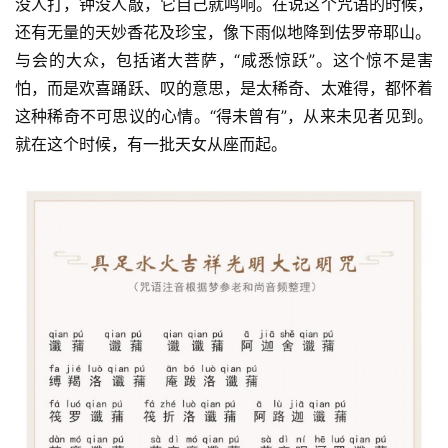
没人打，钟没人敲，它自己就鸣响。在说这个咒语的时候，
还有无量的天妙香花及珍宝，像下雨似地降到佉罗帝耶山。
与会的大众，包括诸大菩萨，“咸悉惊跃”。这个惊不是害
怕，而是欢喜踊跃、叹的意思，是太稀奇、太难得，都怀着
这种稀奇不可思议的心情。“得未曾有”，从来未见者见到。
就在这个时候，有一批天女从座而起。