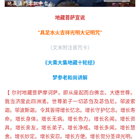
地藏菩萨宣说
“具足水火吉祥光明大记明咒”
（文末附注音咒卡）
《大乘大集地藏十轮经》
梦参老和尚讲解
【 尔时地藏菩萨摩诃萨。即从座起而白佛言。大德世尊。
我当济度此四洲渚。世尊弟子一切苾刍及苾刍尼。邬波索
迦。邬波斯迦。令其皆得增长忆念。增长守护忆念。增长寿
命。增长身体。增长无病。增长色力。增长名闻。增长资
具。增长亲友。增长弟子。增长净戒。增长多闻。增长慧
舍。增长妙定。增长安忍。增长方便。增长觉分圣谛光明。