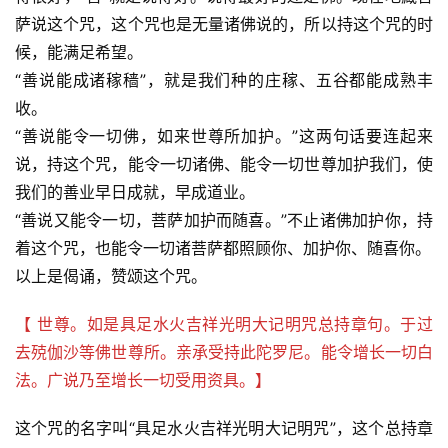
萨说这个咒，这个咒也是无量诸佛说的，所以持这个咒的时
候，能满足希望。
“善说能成诸稼穑”，就是我们种的庄稼、五谷都能成熟丰
收。
“善说能令一切佛，如来世尊所加护。”这两句话要连起来
说，持这个咒，能令一切诸佛、能令一切世尊加护我们，使
我们的善业早日成就，早成道业。
“善说又能令一切，菩萨加护而随喜。”不止诸佛加护你，持
着这个咒，也能令一切诸菩萨都照顾你、加护你、随喜你。
以上是偈诵，赞颂这个咒。
【 世尊。如是具足水火吉祥光明大记明咒总持章句。于过
去殑伽沙等佛世尊所。亲承受持此陀罗尼。能令增长一切白
法。广说乃至增长一切受用资具。】
这个咒的名字叫“具足水火吉祥光明大记明咒”，这个总持章