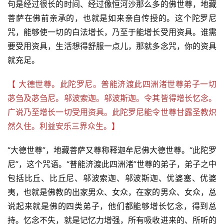
句是经过很长的时间、经过像恒河沙那么多的佛世尊，地藏
菩萨在佛前亲承的，也就是如来亲自传授的。这个陀罗尼
咒，能够使一切的白法增长，乃至于能增长受用资具。谁需
要受用资具，生活想得舒服一点儿，那就多念咒，你的资具
就充足。
【 大德世尊。此陀罗尼。普能济渡此四洲渚世尊弟子一切
苾刍及苾刍尼。邬波索迦。邬波斯迦。令其皆得增长忆念。
广说乃至增长一切受用资具。此陀罗尼能令世尊甘露圣教炽
然久住。利益安乐三界众生。】
“大德世尊”，地藏菩萨又尊称释迦牟尼佛大德世尊。“此陀罗
尼”，这个咒语。“普能济渡此四洲渚”世尊的弟子，弟子之中
包括比丘、比丘尼、邬波索迦、邬波斯迦、优婆塞、优婆
夷，也就是佛教的出家男众、女众，在家的男众、女众，总
说起来就是佛的四类弟子，他们都能够增长忆念，得到总
持。忆念不失，就是记忆力增强，所有吸收进来的、所听的