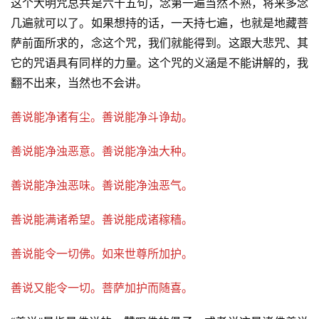
人
这个大明咒总共是六十五句，念第一遍当然不熟，将来多念
登录
注册
物
几遍就可以了。如果想持的话，一天持七遍，也就是地藏菩
萨前面所求的，念这个咒，我们就能得到。这跟大悲咒、其
寺
它的咒语具有同样的力量。这个咒的义涵是不能讲解的，我
院
翻不出来，当然也不会讲。
巡
礼
善说能净诸有尘。善说能净斗诤劫。
视
善说能净浊恶意。善说能净浊大种。
频
善说能净浊恶味。善说能净浊恶气。
纪
善说能满诸希望。善说能成诸稼穑。
录
善说能令一切佛。如来世尊所加护。
佛
教
善说又能令一切。菩萨加护而随喜。
艺
术