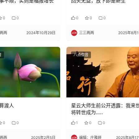
事不顺，实则是福报增长
回头无益，放下即是新生
0
0
0
0
0
两两
2024年10月29日
三三两两
2025年8月
音
八点僧音
算渡人
星云大师生前公开透露：我来
将转世成为…..
0
0
1
0
0
两两
2025年2月5日
编辑：庄雅婷
2025年8月1