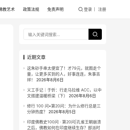
佛教艺术
政策法规
免责声明
登录
注册
近期文章
这朱砂手串太便宜了！才79元，就图走个
量，让更多买到的人，好事连连，朱事吉
祥！
2026年8月6日
义工手记｜于忻：行走马拉维 ACC，以中
文搭建温暖桥梁（下）
2026年8月6日
修行 100 问•第20问：为什么修行总是三
分钟热度？
2026年8月5日
印度佛教史100问 · 第20问|孔雀王朝崩溃
之后，佛教如何在印度继续生存？部派时