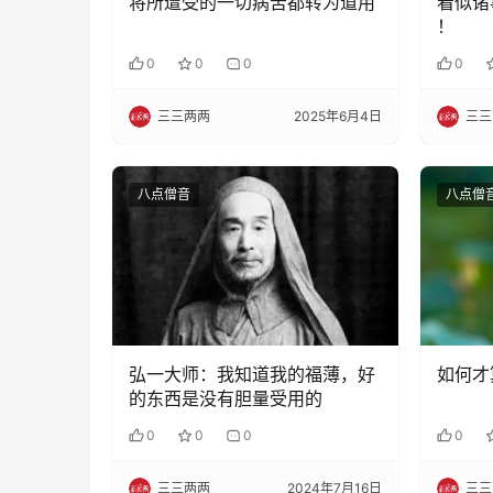
将所遭受的一切病苦都转为道用
看似诸
！
0
0
0
0
三三两两
2025年6月4日
三三
八点僧音
八点僧
弘一大师：我知道我的福薄，好
如何才
的东西是没有胆量受用的
0
0
0
0
三三两两
2024年7月16日
三三