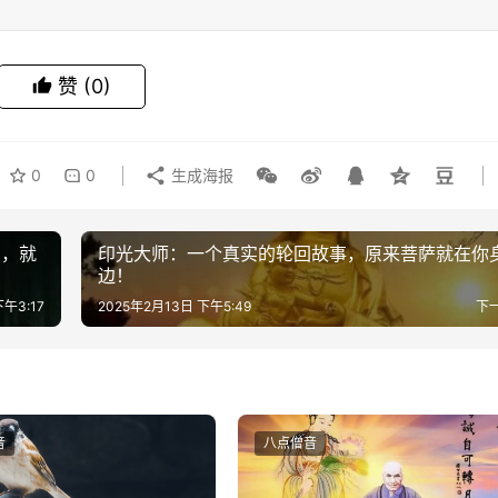
赞
(0)
0
0
生成海报
法，就
印光大师：一个真实的轮回故事，原来菩萨就在你
边！
下午3:17
2025年2月13日 下午5:49
下
音
八点僧音