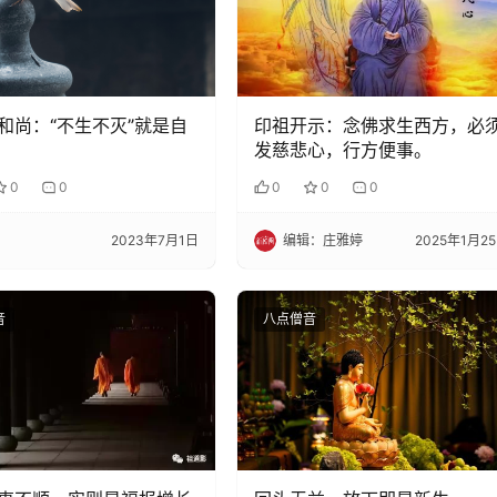
和尚：“不生不灭”就是自
印祖开示：念佛求生西方，必
发慈悲心，行方便事。
0
0
0
0
0
2023年7月1日
编辑：庄雅婷
2025年1月2
音
八点僧音