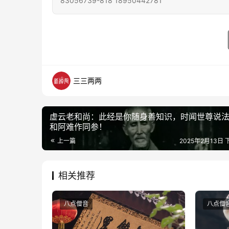
83056739-818 18950442781
三三两两
虚云老和尚：此经是你随身善知识，时闻世尊说
和阿难作同参！
上一篇
2025年2月13日 
相关推荐
八点僧音
八点僧