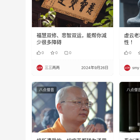
福慧双修、悲智双运，能帮你减
虚云老
少很多障碍
性 ！
0
0
0
0
三三两两
2024年9月26日
smy
八点僧音
八点僧