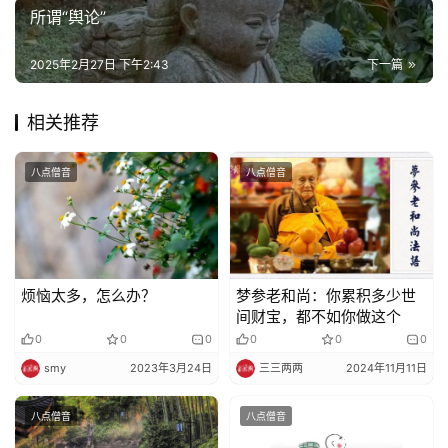
院
所谓“舆论”
巡
礼
2025年2月27日 下午2:43
下一篇
视
相关推荐
频
八点僧音
八点僧音
纪
录
佛
教
烦恼太多，怎么办？
梦参老和尚：你累积多少世
间财宝，都不如你做这个
艺
0
0
0
0
0
0
术
smy
2023年3月24日
三三两两
2024年11月11日
政
八点僧音
八点僧音
策
法