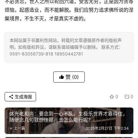
不必贪恋，世人之所以轮回六道，受苦无穷，正是因为贪等
菩
烦恼，起惑造业，而不能解脱。我们应努力追求佛所说的涅
提
槃境界，不生不灭，才是真实不虚的。
专
题
本网站属于非赢利性网站，转载的文章遵循原作者的版权声
明，如有版权异议，请联系值班编辑予以删除。 联系方式：
0591-83056739-818 18950442781
公
益
慈
赞
(0)
善
佛
生成海报
0
0
教
人
登录
注册
体光老和尚：要念到一心不乱，生极乐世界才靠得住，
物
随便念几句就想往那儿去怎么能行呢？
上一篇
2025年2月27日 下午2:34
寺