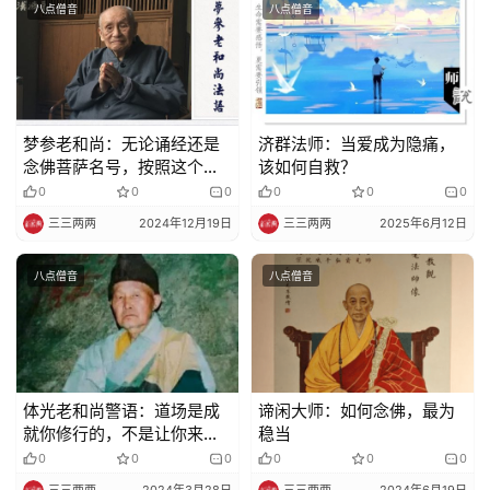
八点僧音
八点僧音
梦参老和尚：无论诵经还是
济群法师：当爱成为隐痛，
念佛菩萨名号，按照这个方
该如何自救？
法回向，功德就大了
0
0
0
0
0
0
三三两两
2024年12月19日
三三两两
2025年6月12日
八点僧音
八点僧音
体光老和尚警语：道场是成
谛闲大师：如何念佛，最为
就你修行的，不是让你来搞
稳当
钱的！
0
0
0
0
0
0
三三两两
2024年3月28日
三三两两
2024年6月19日