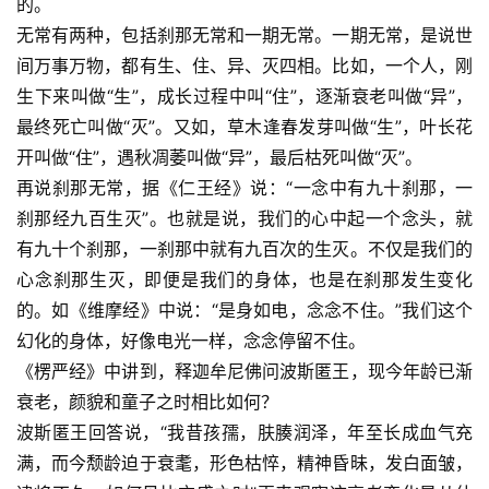
的。
无常有两种，包括刹那无常和一期无常。一期无常，是说世
间万事万物，都有生、住、异、灭四相。比如，一个人，刚
生下来叫做“生”，成长过程中叫“住”，逐渐衰老叫做“异”，
最终死亡叫做“灭”。又如，草木逢春发芽叫做“生”，叶长花
开叫做“住”，遇秋凋萎叫做“异”，最后枯死叫做“灭”。
再说刹那无常，据《仁王经》说：“一念中有九十刹那，一
刹那经九百生灭”。也就是说，我们的心中起一个念头，就
有九十个刹那，一刹那中就有九百次的生灭。不仅是我们的
心念刹那生灭，即便是我们的身体，也是在刹那发生变化
的。如《维摩经》中说：“是身如电，念念不住。”我们这个
幻化的身体，好像电光一样，念念停留不住。
《楞严经》中讲到，释迦牟尼佛问波斯匿王，现今年龄已渐
衰老，颜貌和童子之时相比如何？
波斯匿王回答说，“我昔孩孺，肤腠润泽，年至长成血气充
满，而今颓龄迫于衰耄，形色枯悴，精神昏昧，发白面皱，