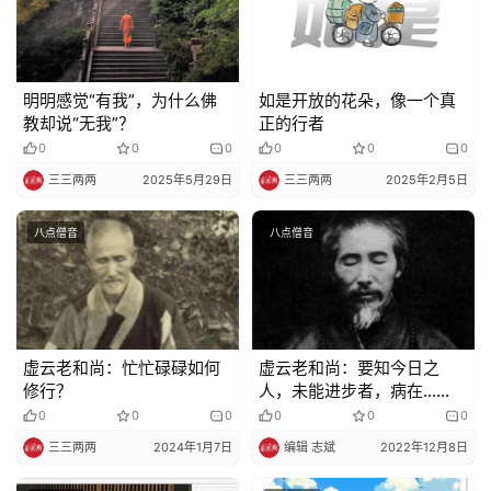
规
免
明明感觉“有我”，为什么佛
如是开放的花朵，像一个真
责
教却说“无我”？
正的行者
声
0
0
0
0
0
0
明
三三两两
2025年5月29日
三三两两
2025年2月5日
八点僧音
八点僧音
虚云老和尚：忙忙碌碌如何
虚云老和尚：要知今日之
修行？
人，未能进步者，病在……
0
0
0
0
0
0
三三两两
2024年1月7日
编辑 志斌
2022年12月8日