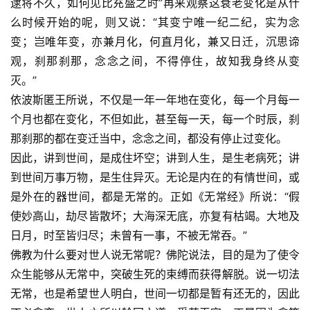
逮将不久，如何见比充盛之时”再来观察这衰老变化是从什
么时候开始的呢，则又说：“其变宁唯一纪二纪，实为念
变；岂唯年变，亦兼月化，何直月化，兼又日迁，沉思谛
观，刹那刹那，念念之间，不得停住，故知我身终从变
资
讯
灭。”
依波斯匿王所说，不仅是一年一年地在变化，每一个月每一
八
个月也都在变化，不但如此，甚至每一天，每一个时辰，刹
点
那刹那的都在变迁当中，念念之间，都没有停止过变化。
僧
因此，讲到世间，是成住坏空；讲到人生，是生老病死；讲
音
到世间万事万物，是生住异灭。无论是内在的有情世间，或
是外在的器世间，都是无常的。正如《无常经》所说：“假
高
使妙高山，劫尽皆散坏；大海深无底，亦复有枯竭。大地及
僧
日月，时至皆归尽；未曾有一事，不被无常吞。”
访
谈
佛教为什么要对世人说无常呢？佛陀说法，目的是为了使令
众生能够从无常中，突破生死的束缚而获得解脱。说一切法
心
无常，也是希望世人明白，世间一切都是暂有还无的，因此
乐