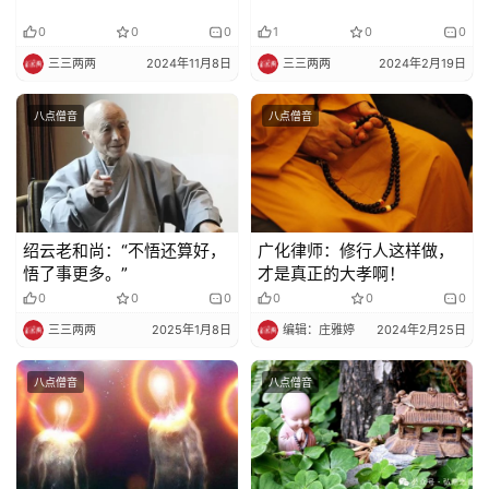
0
0
0
1
0
0
三三两两
2024年11月8日
三三两两
2024年2月19日
八点僧音
八点僧音
绍云老和尚：“不悟还算好，
广化律师：修行人这样做，
悟了事更多。”
才是真正的大孝啊！
0
0
0
0
0
0
三三两两
2025年1月8日
编辑：庄雅婷
2024年2月25日
八点僧音
八点僧音