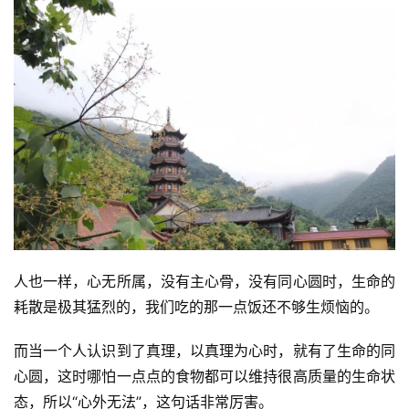
寺
院
巡
礼
视
频
纪
录
人也一样，心无所属，没有主心骨，没有同心圆时，生命的
佛
耗散是极其猛烈的，我们吃的那一点饭还不够生烦恼的。
教
艺
而当一个人认识到了真理，以真理为心时，就有了生命的同
术
心圆，这时哪怕一点点的食物都可以维持很高质量的生命状
态，所以“心外无法”，这句话非常厉害。