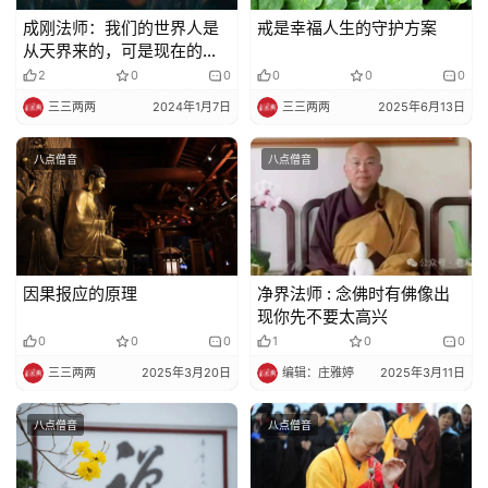
成刚法师：我们的世界人是
戒是幸福人生的守护方案
从天界来的，可是现在的人
为什么变成这样？
2
0
0
0
0
0
三三两两
2024年1月7日
三三两两
2025年6月13日
八点僧音
八点僧音
因果报应的原理
净界法师 : 念佛时有佛像出
现你先不要太高兴
0
0
0
1
0
0
三三两两
2025年3月20日
编辑：庄雅婷
2025年3月11日
八点僧音
八点僧音