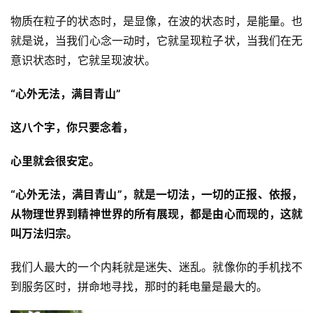
物质在粒子的状态时，是显像，在波的状态时，是能量。也
心
就是说，当我们心念一动时，它就呈现粒子状，当我们在无
乐
意识状态时，它就呈现波状。
菩
提
“心外无法，满目青山”
专
这八个字，你只要念着，
题
心里就会很安定。
公
益
“心外无法，满目青山”，就是一切法，一切的正报、依报，
慈
从物理世界到精神世界的所有展现，都是由心而现的，这就
善
叫万法归宗。
佛
我们人最大的一个内耗就是迷失、迷乱。就像你的手机找不
教
到服务区时，拼命地寻找，那时的耗电量是最大的。
人
登录
注册
物