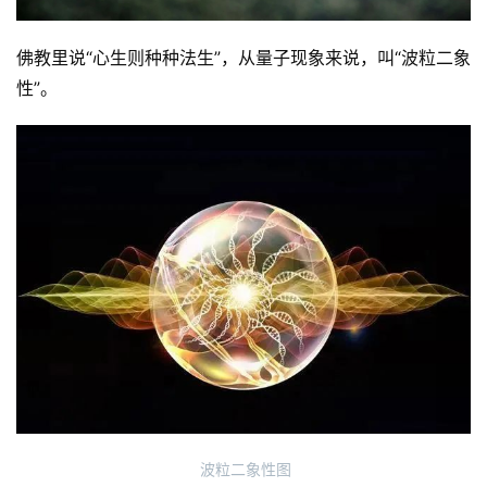
佛教里说“心生则种种法生”，从量子现象来说，叫“波粒二象
性”。
资
讯
八
点
僧
音
高
僧
访
谈
 波粒二象性图