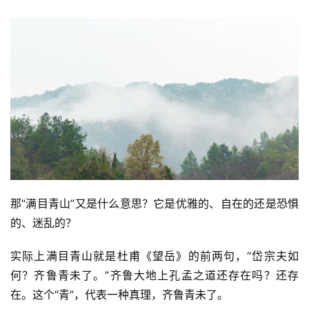
政
策
法
规
免
责
声
明
那“满目青山”又是什么意思？它是优雅的、自在的还是恐惧
的、迷乱的？
实际上满目青山就是杜甫《望岳》的前两句，“岱宗夫如
何？齐鲁青未了。”齐鲁大地上孔孟之道还存在吗？还存
在。这个“青”，代表一种真理，齐鲁青未了。