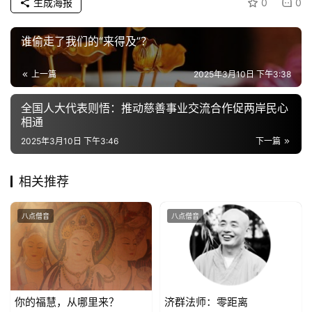
生成海报
0
0
谁偷走了我们的“来得及”？
上一篇
2025年3月10日 下午3:38
全国人大代表则悟：推动慈善事业交流合作促两岸民心
相通
2025年3月10日 下午3:46
下一篇
相关推荐
八点僧音
八点僧音
你的福慧，从哪里来？
济群法师：零距离