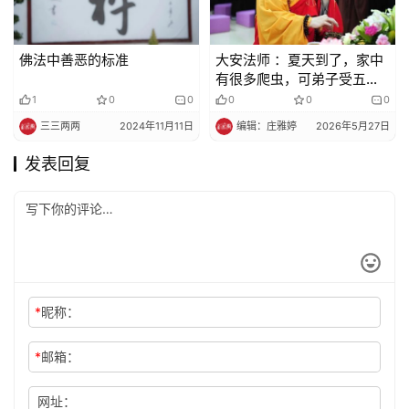
佛法中善恶的标准
大安法师 ：夏天到了，家中
有很多爬虫，可弟子受五戒
不杀生，对此不知怎么办？
1
0
0
0
0
0
三三两两
2024年11月11日
编辑：庄雅婷
2026年5月27日
发表回复
*
昵称：
*
邮箱：
网址：