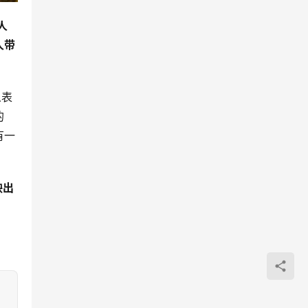
人
人带
人表
的
有一
映出