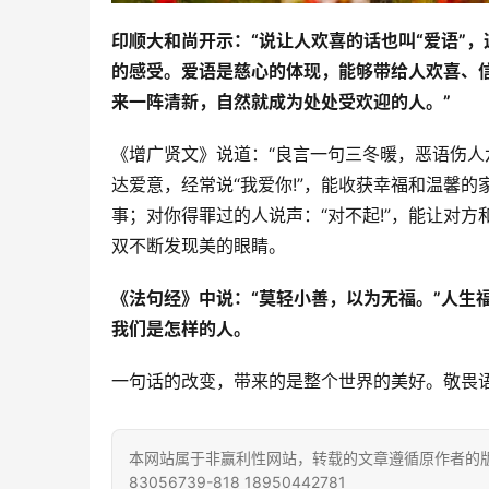
印顺大和尚开示：“说让人欢喜的话也叫“爱语”
的感受。爱语是慈心的体现，能够带给人欢喜、
来一阵清新，自然就成为处处受欢迎的人。”
《增广贤文》说道：“良言一句三冬暖，恶语伤人
达爱意，经常说“我爱你!”，能收获幸福和温馨的
事；对你得罪过的人说声：“对不起!”，能让对方
双不断发现美的眼睛。
《法句经》中说：“莫轻小善，以为无福。”人生
我们是怎样的人。
一句话的改变，带来的是整个世界的美好。敬畏
本网站属于非赢利性网站，转载的文章遵循原作者的版
83056739-818 18950442781