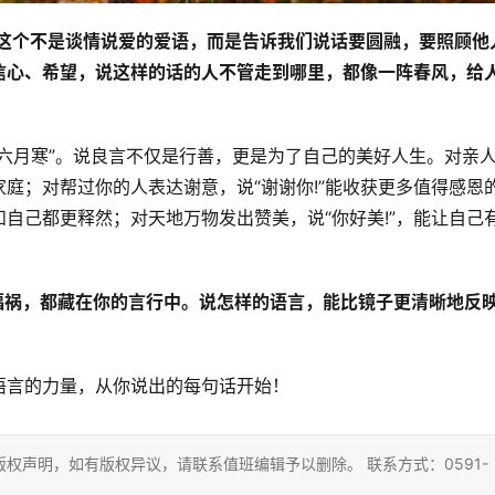
，这个不是谈情说爱的爱语，而是告诉我们说话要圆融，要照顾他
信心、希望，说这样的话的人不管走到哪里，都像一阵春风，给
六月寒”。说良言不仅是行善，更是为了自己的美好人生。对亲
家庭；对帮过你的人表达谢意，说“谢谢你!”能收获更多值得感恩
和自己都更释然；对天地万物发出赞美，说“你好美!”，能让自己
福祸，都藏在你的言行中。说怎样的语言，能比镜子更清晰地反
语言的力量，从你说出的每句话开始！
权声明，如有版权异议，请联系值班编辑予以删除。 联系方式：0591-