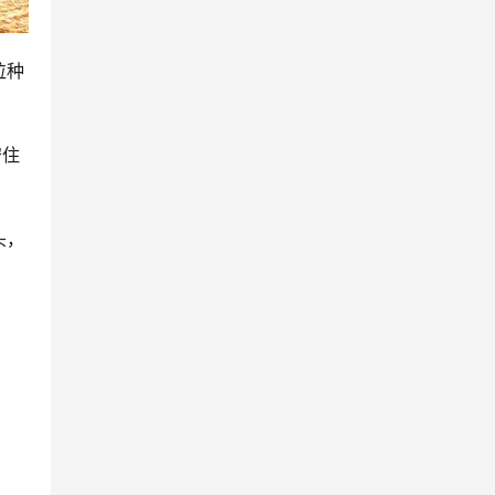
粒种
守住
头，