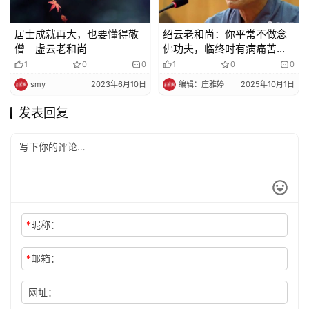
居士成就再大，也要懂得敬
绍云老和尚：你平常不做念
僧｜虚云老和尚
佛功夫，临终时有病痛苦的
时候，更不会念佛，平时怎
1
0
0
1
0
0
么念呢？
smy
2023年6月10日
编辑：庄雅婷
2025年10月1日
发表回复
*
昵称：
*
邮箱：
网址：