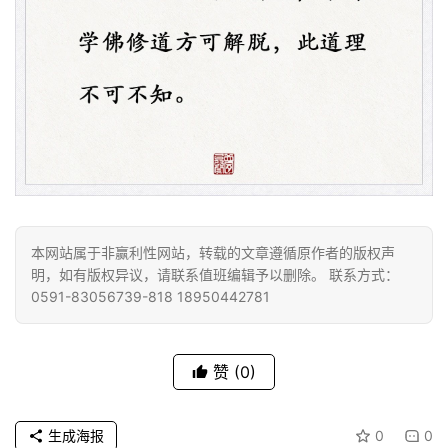
资
讯
八
点
本网站属于非赢利性网站，转载的文章遵循原作者的版权声
僧
明，如有版权异议，请联系值班编辑予以删除。 联系方式：
音
0591-83056739-818 18950442781
高
赞
(0)
僧
访
谈
生成海报
0
0