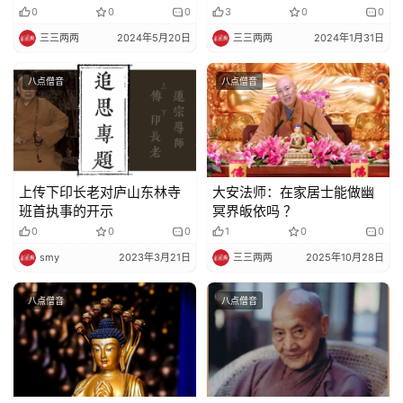
0
0
0
3
0
0
寺
三三两两
2024年5月20日
三三两两
2024年1月31日
院
巡
八点僧音
八点僧音
礼
视
频
上传下印长老对庐山东林寺
大安法师：在家居士能做幽
班首执事的开示
冥界皈依吗 ？
纪
0
0
0
1
0
0
录
smy
2023年3月21日
三三两两
2025年10月28日
佛
八点僧音
八点僧音
教
艺
术