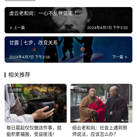
心
虚云老和尚：一心不乱就是定 ！
乐
菩
上一篇
2024年4月7日 下午3:52
提
甘露 | 七步，改变关系
专
题
2024年4月7日 下午3:56
下一篇
公
相关推荐
益
慈
八点僧音
八点僧音
善
佛
教
人
每日晨起仅仅做这件事，就
绍云老和尚：社会上遇到邪
登录
注册
物
能积累福报，受益匪浅！
师说法，应该怎么办？