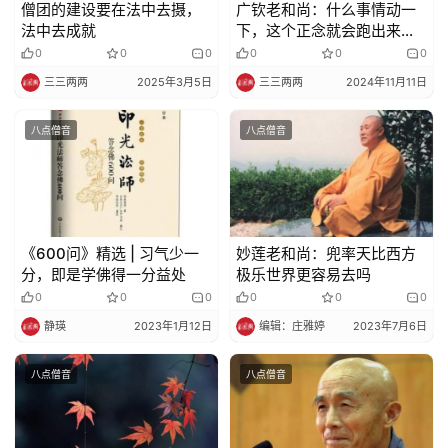
政
僧团的建设要在法中去摄，
广钦老和尚：什么事情动一
策
法中去成就
下，这个正念就会跑出来、
会知道，才不会烦恼、执着
法
0
0
0
0
0
0
规
三三两两
2025年3月5日
三三两两
2024年11月11日
免
八点僧音
八点僧音
责
声
明
《600问》精选 | 习气少一
妙莲老和尚：兜率天比西方
分，即是学佛得一分益处
极乐世界更容易去吗
0
0
0
0
0
0
静瑛
2023年1月12日
编辑：庄雅婷
2023年7月6日
八点僧音
八点僧音