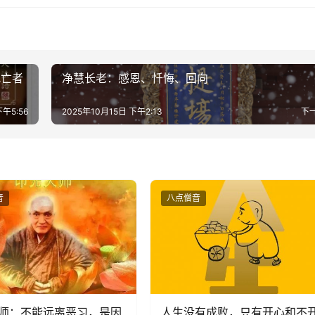
把亡者
净慧长老：感恩、忏悔、回向
下午5:56
2025年10月15日 下午2:13
下
音
八点僧音
师：不能远离恶习，是因
人生没有成败，只有开心和不