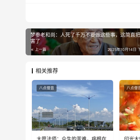
梦参老和尚：人死了千万不要做这些事，这简直
害了
上一篇
2025年10月14日 
相关推荐
八点僧音
八点僧
大愿法师：众生的苦难，病根在
印光大