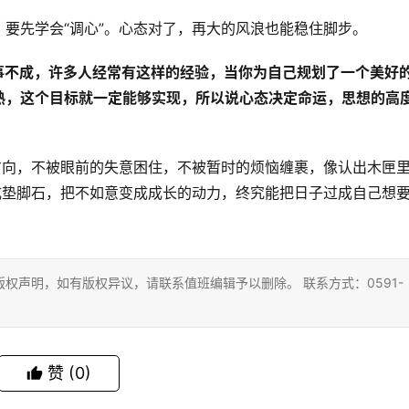
要先学会“调心”。心态对了，再大的风浪也能稳住脚步。
想事不成，许多人经常有这样的经验，当你为自己规划了一个美好
熟，这个目标就一定能够实现，所以说心态决定命运，思想的高
方向，不被眼前的失意困住，不被暂时的烦恼缠裹，像认出木匣
成垫脚石，把不如意变成成长的动力，终究能把日子过成自己想
权声明，如有版权异议，请联系值班编辑予以删除。 联系方式：0591-
赞
(0)