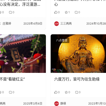
心没有决定，浮泛漫游迟
心
0
0
0
1
0
：庄雅婷
2025年4月9日
三三两两
2024年10月2
音
八点僧音
不是“看破红尘”
六度万行，皆可为往生助缘
0
0
0
0
0
两两
2025年3月4日
静瑛
2023年1月1