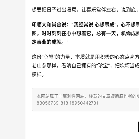
想要把日子过出暖意，让喜乐常伴左右，说到底，
印顺大和尚曾说：“我经常说‘心想事成’，心不
图，时时刻刻在心中想着它，总有一天，机缘成
定事业的成就。”
这份“心想”的力量，本质就是用积极的心态点亮
老山参那样，看清自己拥有的“珍宝”，把坎坷当
模样。
本网站属于非赢利性网站，转载的文章遵循原作者的版
83056739-818 18950442781