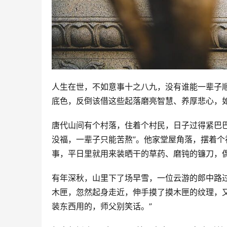
人生在世，不如意事十之八九，没有谁能一辈子
底色，反倒该借这些起落磨亮智慧、养厚悲心，
唐代山间有个村落，住着个村民，日子过得紧巴
没福，一辈子只能苦熬”。他家堂屋角落，摆着
事，平日里就用来装晒干的草药、磨钝的镰刀，
有年深秋，山里下了场早雪，一位云游的郎中路
木匣，忽然起身走近，伸手摸了摸木匣的纹理，
装东西用的，师父别笑话。”