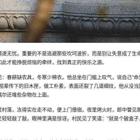
顺遂无忧。重要的不是逃避那些坎坷波折，而是别让失意成了生
如此才能挣脱烦恼的牵绊，找到真正的快乐之源。
巴：春耕缺农具，冬寒少棉衣，他总坐在门槛上叹气，说自己“命
个祖辈传下的旧木匣，做工朴素，表面还裂了几道细纹，他从没当
偶尔还堆些杂物在上面。
过村落，冻得实在走不动，便上门借宿。夜里烤火时，郎中瞥见
又轻轻敲了敲，眼神里满是惊讶。村民见了笑道：“就是个破盒子