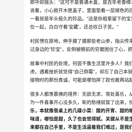
郎中却摇头：“这可不是普通木盒，是百年老香樟
说着，小心掀开木匣盖子，里面垫着一层褪色的
一看就是年头极久的珍品。“这是你祖辈留下的
在一起，白白守着‘宝藏’，还总叹日子苦。”
村民愣在原地，伸手摸了摸那些老山参，指尖传来
过身边的“珍宝”，反倒被眼前的穷窘困住了心，把
故事中村民的处境，何尝不像生活里许多人？我
虑，遇着挫折就觉得“自己倒霉”，却忘了自己本
接物时的那份真诚，可能是哪怕摔了跤也敢再站
很多人都羡慕佛的境界：无欲无求、常处喜乐，
为一件喜事开心没多久，新的愁绪就冒了出来，
乐，本就像餐桌上的几碟小菜：酸的开胃、甜的
味道，哪怕是甜，久了也会觉得腻。关键从不是生
来都在自己手里，不是生活逼着我们难过，是我们