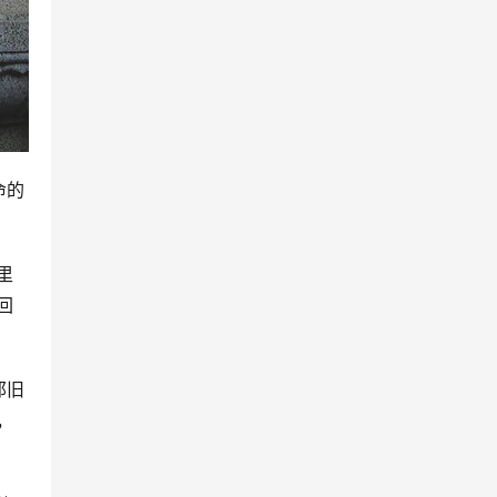
命的
里
回
那旧
，