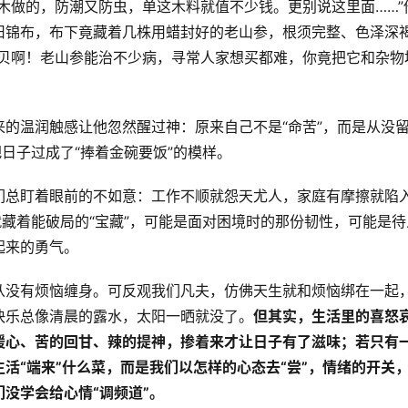
木做的，防潮又防虫，单这木料就值不少钱。更别说这里面……”
旧锦布，布下竟藏着几株用蜡封好的老山参，根须完整、色泽深
宝贝啊！老山参能治不少病，寻常人家想买都难，你竟把它和杂物
的温润触感让他忽然醒过神：原来自己不是“命苦”，而是从没
日子过成了“捧着金碗要饭”的模样。
们总盯着眼前的不如意：工作不顺就怨天尤人，家庭有摩擦就陷
就藏着能破局的“宝藏”，可能是面对困境时的那份韧性，可能是待
起来的勇气。
从没有烦恼缠身。可反观我们凡夫，仿佛天生就和烦恼绑在一起
快乐总像清晨的露水，太阳一晒就没了。
但其实，生活里的喜怒
暖心、苦的回甘、辣的提神，掺着来才让日子有了滋味；若只有
活“端来”什么菜，而是我们以怎样的心态去“尝”，情绪的开关
没学会给心情“调频道”。