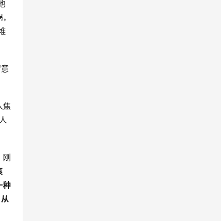
他
褐，
堆
留意
入焦
人
，刚
哀
一种
，从