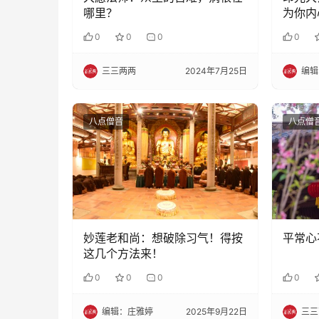
哪里？
为你内
缓
0
0
0
0
三三两两
2024年7月25日
编辑
八点僧音
八点僧
妙莲老和尚：想破除习气！得按
平常心
这几个方法来！
0
0
0
0
编辑：庄雅婷
2025年9月22日
三三