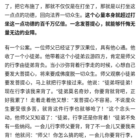
了，把它布施了，那就不仅仅是在打坐了，那就是以打坐这
一点点的功德，回向法界一切众生。
这个心量本身就超过打
坐这一点功德的百千万亿倍。一念发菩提心，就能够忏悔无
量无边的业障。
有一个公案。一位师父已经证了罗汉果位，具有他心通。他
收了一个小徒弟。他带着这个小徒弟云游四方，肯定是师父
资
的行李由徒弟背负。当小沙弥背着行李走的时候，心想自己
讯
要发大菩提心，将来要成佛度脱一切众生。师父观察小徒弟
要发菩提心，马上就把行李接过来。他说：“徒弟呀徒弟！
八
点
现在行李该我来背了。”徒弟莫名奇妙，你要背就背吧，正
僧
好我累了！走着走着他又想：“发菩提心不容易，不说度众
音
生要受很多苦，就背这件行李也就够呛了！”这个念头一
动，他师父又知道了：“徒弟，行李还是你背着！”徒弟不免
高
有一些纳闷。一会儿行李师父要背，背了不一会儿又要我来
僧
背！他就问：“师父！你怎么搞的呢，一会儿你要背行李，
访