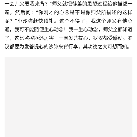
一会儿又要我来背？”师父就把徒弟的思想过程给他描述一
谈
遍，然后问：“你刚才的心念是不是像师父所描述的这样
呢？”小沙弥赶快顶礼。这个不得了，我这个师父有他心
心
乐
通，我可不能随便生心动念！我一生心动念，师父全都知道
菩
了，这比监控器还厉害！一念发菩提心，罗汉都受感动。罗
提
汉都要为发菩提心的沙弥来背行李，其功德之大可想而知。
专
题
公
益
慈
善
佛
教