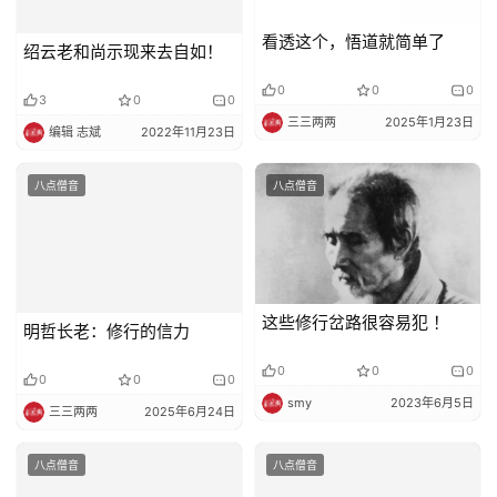
绍云老和尚示现来去自如！
看透这个，悟道就简单了
3
0
0
0
0
0
编辑 志斌
2022年11月23日
三三两两
2025年1月23日
八点僧音
八点僧音
明哲长老：修行的信力
这些修行岔路很容易犯 ！
0
0
0
0
0
0
三三两两
2025年6月24日
smy
2023年6月5日
八点僧音
八点僧音