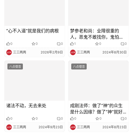
“心不入道”就是我们的病根
梦参老和尚：业障很重的
人，恶鬼不敢找你，鬼怕恶
人，怎么理解？
0
0
0
1
0
0
三三两两
2026年2月9日
三三两两
2024年8月30日
八点僧音
八点僧音
诸法不动，无去来处
成刚法师：做了“神”的众生
是什么因缘？做了“神”就好
吗？
0
0
0
0
0
0
三三两两
2024年9月23日
三三两两
2024年8月23日
八点僧音
八点僧音