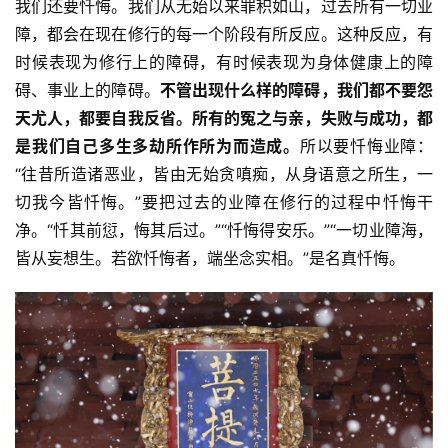
我们还要忏悔。我们从无始以来罪积如山，过去所有一切业
障，都会在现在修行的每一个阶段有所反应。这种反应，有
时候表现为修行上的障碍，有时候表现为身体健康上的障
碍、事业上的障碍。
不管出现什么样的障碍，我们都不要怨
天尤人，都要自我反省。所有的冤之与亲，失败与成功，都
是我们自己多生多劫所作所为而造成。
所以要忏悔业障：
“往昔所造诸恶业，皆由无始贪嗔痴，从身语意之所生，一
切我今皆忏悔。”要把过去的业障在修行的过程中忏悔干
净。“忏其前愆，悔其后过。”“忏悔得安乐。”“一切业障海，
皆从妄想生。若欲忏悔者，端坐念实相。”是名真忏悔。