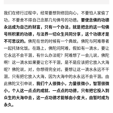
人
登录
注册
物
我们在修行过程中，经常要想到修回向心，不要怕人家偷了
功，不要舍不得自己念那几句佛号的功德。
要使念佛的功德
寺
院
永远成为自己的财富，只有一个办法，就是把念的这一句佛
巡
号所积累的功德，与法界一切众生共同分享，这个功德才是
礼
不可思议的。
佛陀在世的时候有一个典故。佛陀与阿难尊者
一起托钵化饭。在路上，佛陀问阿难，假如有一滴水，要让
视
它永远不会干涸，有什么办法呢？阿难想了一会儿说，佛陀
频
啊！这一滴水如果要让它不干涸，是不是应该把它放入大海
呢？佛陀说，对，你想得完全对。要想让这一滴水永远不干
纪
涸，只有把它放入大海，因为大海中的水永远不会干涸。由
录
此佛陀又引申说，
我们个人很微小，力量很微小，智慧很微
小，个人这一点点的成就、一点点的功德，只有把它投入到
佛
众生的大海中去，这一点功德才能够由小变大，由暂时成为
教
永久。
艺
术