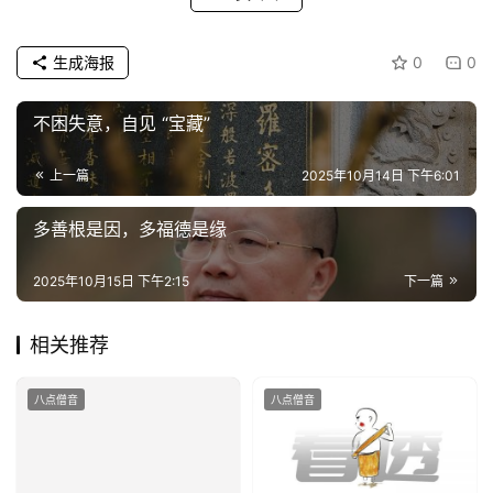
生成海报
0
0
不困失意，自见 “宝藏”
上一篇
2025年10月14日 下午6:01
多善根是因，多福德是缘
2025年10月15日 下午2:15
下一篇
相关推荐
八点僧音
八点僧音