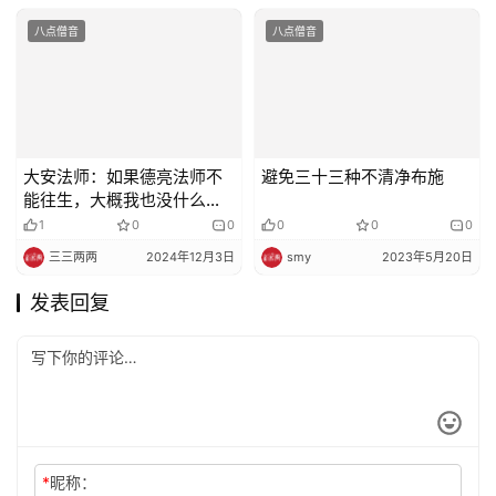
大安法师：如果德亮法师不
避免三十三种不清净布施
能往生，大概我也没什么希
望了
1
0
0
0
0
0
三三两两
2024年12月3日
smy
2023年5月20日
发表回复
*
昵称：
*
邮箱：