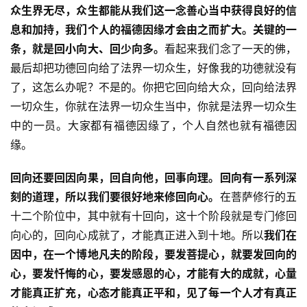
众生界无尽，众生都能从我们这一念善心当中获得良好的信
息和加持，我们个人的福德因缘才会由之而扩大。关键的一
政
策
条，就是回小向大、回少向多。
看起来我们念了一天的佛，
法
最后却把功德回向给了法界一切众生，好像我的功德就没有
规
了，这怎么办呢？不是的。你把它回向给大众，回向给法界
一切众生，你就在法界一切众生当中，你就是法界一切众生
免
中的一员。大家都有福德因缘了，个人自然也就有福德因
责
缘。
声
明
回向还要回因向果，回自向他，回事向理。回向有一系列深
刻的道理，所以我们要很好地来修回向心。
在菩萨修行的五
十二个阶位中，其中就有十回向，这十个阶段就是专门修回
向心的，回向心成就了，才能真正进入到十地。所以
我们在
因中，在一个博地凡夫的阶段，要发菩提心，就要发回向的
心，要发忏悔的心，要发感恩的心，才能有大的成就，心量
才能真正扩充，心态才能真正平和，见了每一个人才有真正