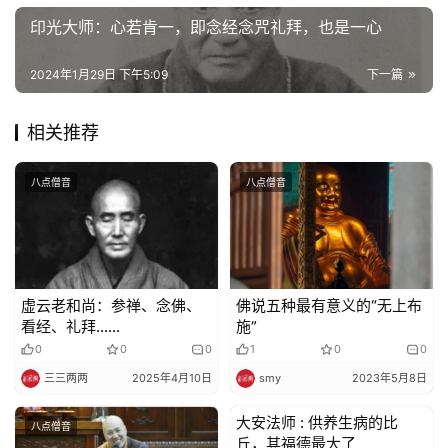
慈
印光大师：心若肯一，即念经念咒礼拜，也是一心
善
2024年1月29日 下午5:09
下一篇
佛
教
人
相关推荐
登录
注册
物
八点僧音
八点僧音
寺
院
巡
礼
虚云老和尚：参禅、念佛、
佛说五种最有意义的“无上布
看经、礼拜……
施”
视
0
0
0
1
0
0
频
三三两两
2025年4月10日
smy
2023年5月8日
纪
大安法师 : 供养生病的比
八点僧音
八点僧音
录
丘，其福德最大了