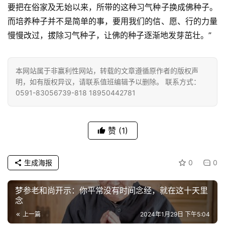
要把在俗家及无始以来，所带的这种习气种子换成佛种子。
音
而培养种子并不是简单的事，要用我们的信、愿、行的力量
慢慢改过，拔除习气种子，让佛的种子逐渐地发芽茁壮。”
高
僧
访
本网站属于非赢利性网站，转载的文章遵循原作者的版权声
谈
明，如有版权异议，请联系值班编辑予以删除。 联系方式：
0591-83056739-818 18950442781
心
乐
菩
赞
(1)
提
生成海报
0
0
专
题
梦参老和尚开示：你平常没有时间念经，就在这十天里
念
公
益
上一篇
2024年1月29日 下午5:04