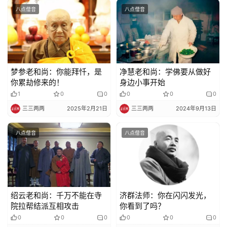
八点僧音
八点僧音
梦参老和尚：你能拜忏，是
净慧老和尚：学佛要从做好
你累劫修来的！
身边小事开始
1
0
0
0
0
0
三三两两
2025年2月21日
三三两两
2024年9月13日
八点僧音
八点僧音
绍云老和尚：千万不能在寺
济群法师：你在闪闪发光，
院拉帮结派互相攻击
你看到了吗？
0
0
0
0
0
0