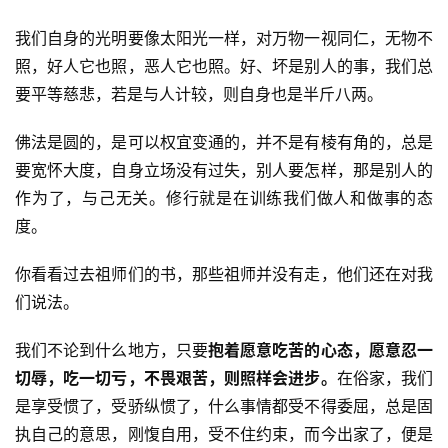
我们自身的光明要像太阳光一样，对万物一视同仁，无物不
照，好人它也照，恶人它也照。好、坏是别人的事，我们总
要平等慈悲，若是与人计较，则自身也是半斤八两。
佛法是圆的，是可以权宜变通的，并不是有棱有角的，总是
要宽怀大度，自身立场没有过失，别人要怎样，那是别人的
作为了，与己无关。修行就是在训练我们做人和做事的态
度。
你看看过去祖师们的书，那些祖师并没有走，他们还在对我
们说法。
资
讯
我们不论到什么地方，只要
抱着愿意吃苦的心态，愿意忍一
切辱，吃一切亏，不畏艰苦，则照样会进步。
在俗家，我们
八
是享受惯了，受骄纵惯了，什么事情都受不得委屈，总是固
点
执自己的意思，刚愎自用，受不住约束，而今出家了，便是
僧