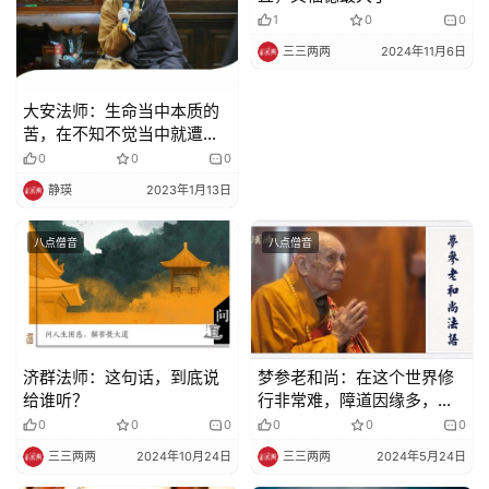
1
0
0
佛
三三两两
2024年11月6日
教
艺
大安法师：生命当中本质的
术
苦，在不知不觉当中就遭受
到逼恼
0
0
0
政
静瑛
2023年1月13日
策
法
八点僧音
八点僧音
规
免
责
济群法师：这句话，到底说
梦参老和尚：在这个世界修
声
给谁听？
行非常难，障道因缘多，苦
明
逼迫你
0
0
0
0
0
0
三三两两
2024年10月24日
三三两两
2024年5月24日