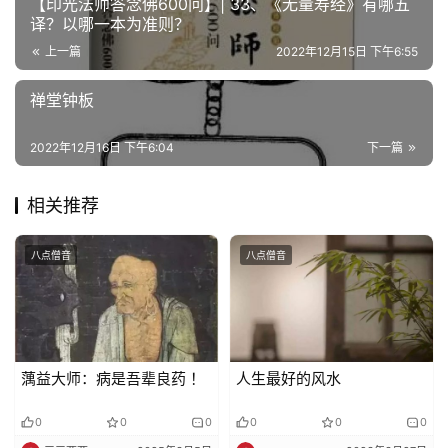
【印光法师答念佛600问】| 33、《无量寿经》有哪五
益
译？以哪一本为准则？
慈
上一篇
2022年12月15日 下午6:55
善
禅堂钟板
佛
教
2022年12月16日 下午6:04
下一篇
人
登录
注册
物
相关推荐
寺
八点僧音
八点僧音
院
巡
礼
视
蕅益大师：病是吾辈良药 ！
人生最好的风水
频
0
0
0
0
0
0