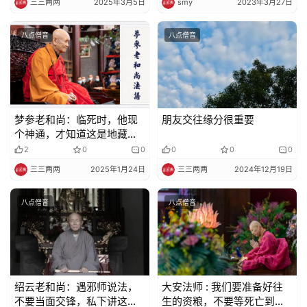
三三两两
2025年3月5日
smy
2023年3月27日
纪
录
八点僧音
八点僧音
佛
教
艺
术
梦参老和尚：临死时，他现
朋友交往缘分很重要
个神通，才知道这是地藏王
政
菩萨的化身
2
0
0
0
0
0
策
三三两两
2025年1月24日
三三两两
2024年12月19日
法
规
八点僧音
八点僧音
免
责
声
明
绍云老和尚：遇邪师说法，
大安法师 : 我们要准备好往
不要当面交锋，私下讲这个
生的资粮，不要等死亡到临