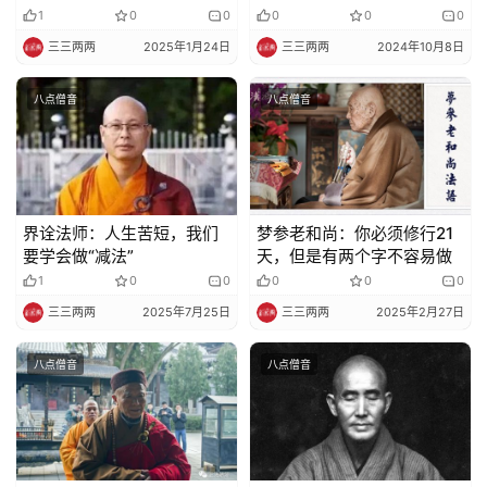
不合正法，拿给他佛经对照
的时候，手忙脚乱。
1
0
0
0
0
0
看。很重要！
三三两两
2025年1月24日
三三两两
2024年10月8日
八点僧音
八点僧音
界诠法师：人生苦短，我们
梦参老和尚：你必须修行21
要学会做“减法”
天，但是有两个字不容易做
1
0
0
0
0
0
三三两两
2025年7月25日
三三两两
2025年2月27日
八点僧音
八点僧音