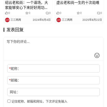
绍云老和尚：一个道场，大
虚云老和尚一生的十次劫难
家能够安心下来好好用功办
道啊，不是件容易事！
0
0
0
0
0
0
三三两两
2024年6月4日
三三两两
2025年8月22日
发表回复
*
昵称：
*
邮箱：
网址：
记住昵称、邮箱和网址，下次评论免输入