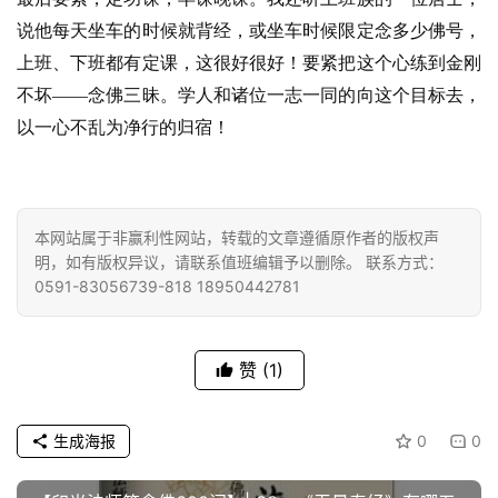
点
说他每天坐车的时候就背经，或坐车时候限定念多少佛号，
僧
音
上班、下班都有定课，这很好很好！要紧把这个心练到金刚
不坏——念佛三昧。学人和诸位一志一同的向这个目标去，
高
以一心不乱为净行的归宿！
僧
访
谈
本网站属于非赢利性网站，转载的文章遵循原作者的版权声
明，如有版权异议，请联系值班编辑予以删除。 联系方式：
心
0591-83056739-818 18950442781
乐
菩
提
赞
(1)
专
题
生成海报
0
0
公