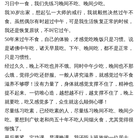
习日中一食，我们先练习晚间不吃、晚间少吃。
我30岁出家，想起弘一大师的戒行，我就毅然决然过午不
食。虽然偶尔有时超过中午，可是我生活恢复正常的时候，
我还是恢复原状，不叫它过午。
50年来过午不食，自己的体验，才感觉吃晚饭只是习惯。说
是诸佛中午吃，诸天早晨吃。下午、晚间吃，都不是正常，
只是习惯性。
经过久久，晚上不吃也并不饿。同时中午少吃，晚间也不那
么饿，觉得少吃还舒服。一般人讲究滋养，就感觉过午不食
滋养不够啰！没有力量了，身体就感觉支撑不住了，精神也
提不起来。一切唯心造，越想越不行，越支撑不住了，晚上
就要吃，吃又感觉多了，众生就这么颠倒心哪！
资
尽量练习吃素，已经吃素的人，尽量练习晚间不吃、晚间少
讯
吃。要想到广钦老和尚五十年不吃人间烟火食，尤其觉得很
惭愧了。
八
最后要紧，定功课，早课晚课。我还听上班族的一位居士，