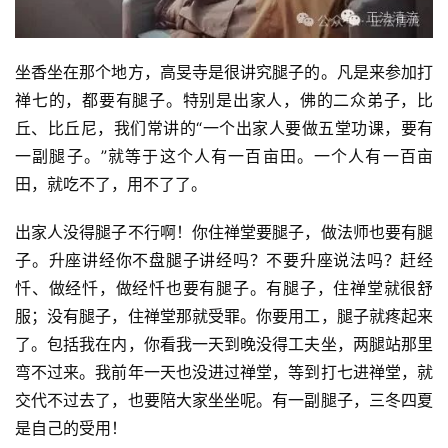
坐香坐在那个地方，高旻寺是很讲究腿子的。凡是来参加打
禅七的，都要有腿子。特别是出家人，佛的二众弟子，比
丘、比丘尼，我们常讲的“一个出家人要做五堂功课，要有
一副腿子。”就等于这个人有一百亩田。一个人有一百亩
田，就吃不了，用不了了。
出家人没得腿子不行啊！你住禅堂要腿子，做法师也要有腿
子。升座讲经你不盘腿子讲经吗？不要升座说法吗？赶经
忏、做经忏，做经忏也要有腿子。有腿子，住禅堂就很舒
服；没有腿子，住禅堂那就受罪。你要用工，腿子就疼起来
了。包括我在内，你看我一天到晚没得工夫坐，两腿站那里
弯不过来。我前年一天也没进过禅堂，等到打七进禅堂，就
交代不过去了，也要陪大家坐坐呢。有一副腿子，三冬四夏
是自己的受用！