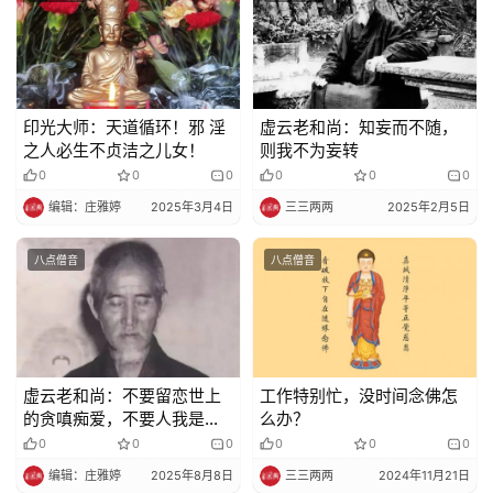
寺
院
巡
礼
印光大师：天道循环！邪 淫
虚云老和尚：知妄而不随，
视
之人必生不贞洁之儿女！
则我不为妄转
频
0
0
0
0
0
0
编辑：庄雅婷
2025年3月4日
三三两两
2025年2月5日
纪
录
八点僧音
八点僧音
佛
教
艺
术
虚云老和尚：不要留恋世上
工作特别忙，没时间念佛怎
的贪嗔痴爱，不要人我是
么办？
非，好吃懒做
0
0
0
0
0
0
政
编辑：庄雅婷
2025年8月8日
三三两两
2024年11月21日
策