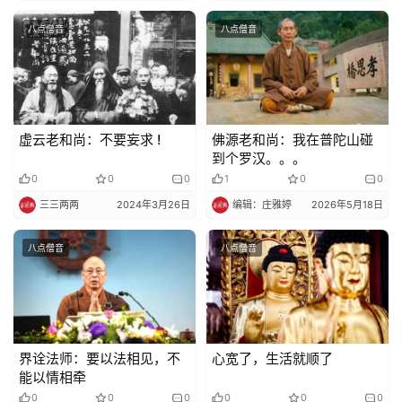
法
八点僧音
八点僧音
规
免
责
声
虚云老和尚：不要妄求 !
佛源老和尚：我在普陀山碰
明
到个罗汉。。。
0
0
0
1
0
0
三三两两
2024年3月26日
编辑：庄雅婷
2026年5月18日
八点僧音
八点僧音
界诠法师：要以法相见，不
心宽了，生活就顺了
能以情相牵
0
0
0
0
0
0