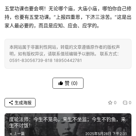
五堂功课也要会啊！无论哪个庙，大庙小庙，哪怕你自己修
持，也要有五堂功课。“上报四重恩，下济三涂苦。”这是出
家人最必要的，而且是应知、应会、应学的。
资
讯
本网站属于非赢利性网站，转载的文章遵循原作者的版权声
明，如有版权异议，请联系值班编辑予以删除。 联系方式：
八
0591-83056739-818 18950442781
点
僧
音
赞
(0)
高
僧
生成海报
0
0
访
谈
度轮法师：今生不笼鸟，来生不坐监；今生不钓鱼，来
生不讨饭！
心
上一篇
2025年5月28日 下午2:31