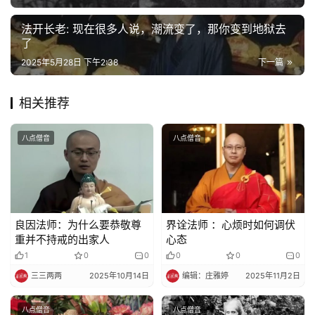
乐
菩
法开长老: 现在很多人说，潮流变了，那你变到地狱去
了
提
2025年5月28日 下午2:38
下一篇
专
题
相关推荐
公
八点僧音
八点僧音
益
慈
善
良因法师：为什么要恭敬尊
界诠法师 ：心烦时如何调伏
佛
重并不持戒的出家人
心态
教
1
0
0
0
0
0
人
登录
注册
三三两两
2025年10月14日
编辑：庄雅婷
2025年11月2日
物
八点僧音
八点僧音