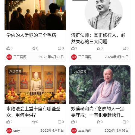
法
规
免
责
学佛的人常犯的三个毛病
济群法师：真正修行人，必
声
然关心的三大问题
明
0
0
0
1
0
0
三三两两
2025年6月26日
三三两两
2024年1月25日
八点僧音
八点僧音
水陆法会上堂十席有哪些圣
妙莲老和尚 : 念佛的人一定
众，用何奉供？
要守戒；一有犯要赶快忏悔
清净，不可再造。这样念佛
2
0
0
1
0
0
持戒，才万修万人去。
smy
2023年4月11日
三三两两
2024年5月16日