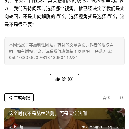
执、常见、自性见、真实感相应的观念、做法和串习。所
乐
以，我们看待问题时选择哪个视角，就已经决定了我们是走
菩
提
向轮回，还是走向解脱的通道。选择视角就是选择通道，这
是不是很重要？
专
题
本网站属于非赢利性网站，转载的文章遵循原作者的版权声
明，如有版权异议，请联系值班编辑予以删除。 联系方式：
公
0591-83056739-818 18950442781
益
慈
善
赞
(0)
佛
教
生成海报
0
0
人
登录
注册
物
这个时代不是丛林法则，而是天空法则
寺
上一篇
2025年5月31日 下午5:25