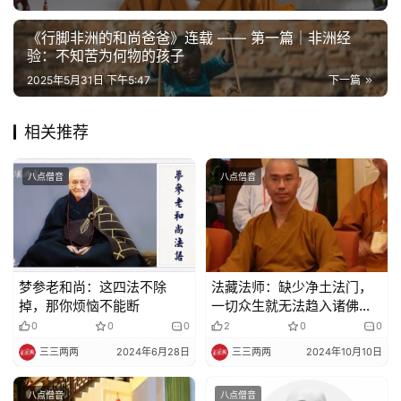
院
《行脚非洲的和尚爸爸》连载 —— 第一篇｜非洲经
巡
验：不知苦为何物的孩子
礼
2025年5月31日 下午5:47
下一篇
视
频
相关推荐
纪
八点僧音
八点僧音
录
佛
教
梦参老和尚：这四法不除
法藏法师：缺少净土法门，
艺
掉，那你烦恼不能断
一切众生就无法趋入诸佛的
术
大智慧海
0
0
0
2
0
0
三三两两
2024年6月28日
三三两两
2024年10月10日
政
策
八点僧音
八点僧音