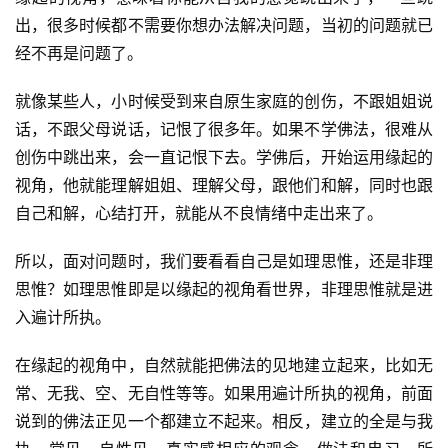
出，很多时候都不需要你想办法解决问题，当初的问题就已
经不再是问题了。
资
就像某些人，小时候受到来自原生家庭的创伤，不跟姐姐说
讯
话，不跟父母说话，记恨了很多年。如果不学佛法，很难从
创伤中跳出来，会一直记恨下去。学佛后，开始运用缘起的
八
视角，他就能理解姐姐、理解父母，跟他们和解，同时也跟
点
自己和解，心结打开，就能从不良情绪中走出来了。
僧
音
所以，面对问题时，我们要看看自己是如理思惟，还是非理
思惟？如理思惟即是以缘起的视角看世界，非理思惟就是进
高
入遍计所执。
僧
访
在缘起的视角中，自然就能把佛法的见地建立起来，比如无
谈
常、无我、空、无自性等等。如果用遍计所执的视角，前面
说到的佛法正见一个都建立不起来。相反，建立的全是与我
心