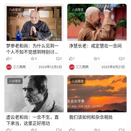
八点僧音
八点僧音
梦参老和尚：为什么见到一
净慧长老：戒定慧在一念间
个人不知不觉感到特别讨
厌？
1
0
0
1
0
0
三三两两
2024年12月5日
三三两两
2025年8月21日
八点僧音
八点僧音
虚云老和尚：一念不生，直
我们该如何和杂念相处
下承当，这里正好用功
1
0
0
0
0
0