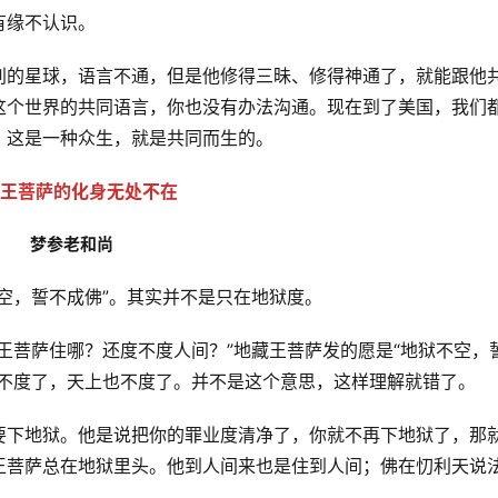
缘不认识。 
别的星球，语言不通，但是他修得三昧、修得神通了，就能跟他
这个世界的共同语言，你也没有办法沟通。现在到了美国，我们
。这是一种众生，就是共同而生的。
王菩萨的化身无处不在
梦参老和尚
空，誓不成佛”。其实并不是只在地狱度。
王菩萨住哪？还度不度人间？”地藏王菩萨发的愿是“地狱不空，
就不度了，天上也不度了。并不是这个意思，这样理解就错了。
要下地狱。他是说把你的罪业度清净了，你就不再下地狱了，那
王菩萨总在地狱里头。他到人间来也是住到人间；佛在忉利天说