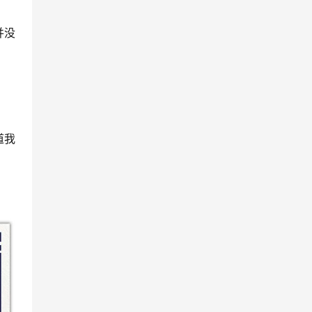
并没
？
道我