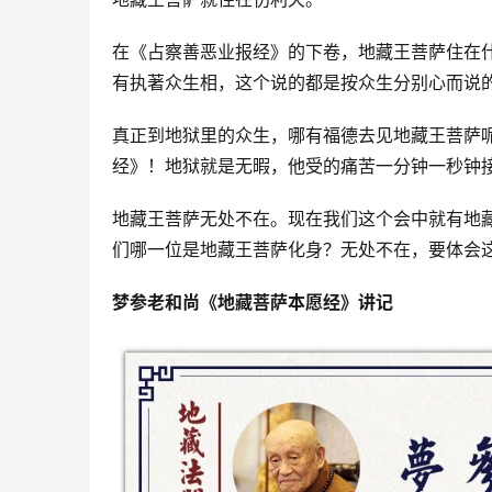
在《占察善恶业报经》的下卷，地藏王菩萨住在
有执著众生相，这个说的都是按众生分别心而说
真正到地狱里的众生，哪有福德去见地藏王菩萨
经》！地狱就是无暇，他受的痛苦一分钟一秒钟
地藏王菩萨无处不在。现在我们这个会中就有地
们哪一位是地藏王菩萨化身？无处不在，要体会
梦参老和尚《地藏菩萨本愿经》讲记