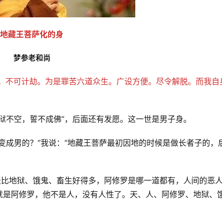
地藏王菩萨化的身
梦参老和尚
际。不可计劫。为是罪苦六道众生。广设方便。尽令解脱。而我自
狱不空，誓不成佛”，后面还有发愿。这一世是男子身。 
变成男的？”我说：“地藏王菩萨最初因地的时候是做长者子的，
天比地狱、饿鬼、畜生好得多，阿修罗是哪一道都有，人间的恶
就是阿修罗，他不是人，没有人性了。天、人、阿修罗、地狱、