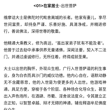
<01>在家居士
-出世菩萨
维摩诘大士是佛陀时代毗舍离城的长者。他家有妻儿，享尽
世间富贵，却持身严谨、乐善好施、具清净戒，并精进修
行，善说佛法，深得世尊的敬重。
他精通大乘教义，修为高远，“虽出家弟子犹有不能及者”。
他曾于过去劫中承事供养无量诸佛，深闻法要，契入不二法
门，并通过虔诚修行，无所住着，终得成就圣果。
大士以出世的胸怀，外现众生相，广行入世菩萨道的利生事
业，身为白衣而具沙门的威仪功德。他内心自在，语默动静
无不含藏慈悲，他的入世是为使更多的人出世。他游戏神
通，具足方便，穿梭于各个阶层、各种场合化导众生，甚至
出入声色场所，在酒肆、市衢、淫舍说法度众，令其建立正
念正知，以智慧卓越、辩才无碍的神通，辅佐释迦牟尼佛度
化众生。