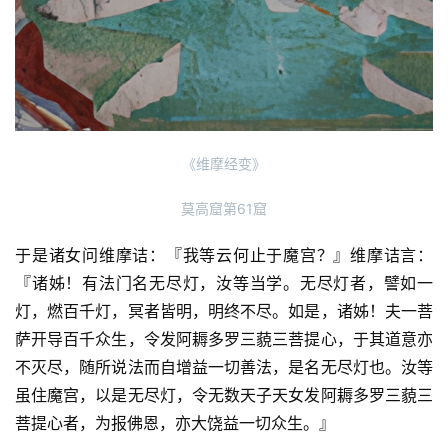
高
僧
访
谈
心
乐
《维摩经变》
菩
提
莫高窟第61窟
于是诸女问维摩诘：『我等云何止于魔宫？』维摩诘言：
专
『诸姊！有法门名无尽灯，汝等当学。无尽灯者，譬如一
题
灯，燃百千灯，冥者皆明，明终不尽。如是，诸姊！夫一菩
萨开导百千众生，令发阿耨多罗三藐三菩提心，于其道意亦
公
益
不灭尽，随所说法而自增益一切善法，是名无尽灯也。汝等
慈
虽住魔宫，以是无尽灯，令无数天子天女发阿耨多罗三藐三
善
菩提心者，为报佛恩，亦大饶益一切众生。』