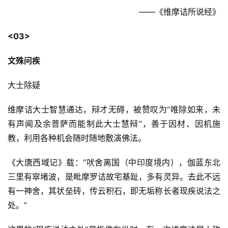
佛
——《维摩诘所说经》
教
人
<03>
登录
注册
物
文殊问疾
寺
大士除疑
院
巡
维摩诘大士智慧通达，辩才无碍，被赞叹为“唯除如来，未
礼
有声闻及余菩萨而能制此大士慧辩”，善于因材、因机施
教，利用各种机会随时随地敷演佛法。
视
频
《大唐西域记》载：“吠舍离国（中印度境内），伽蓝东北
三里有窣堵波，是毗摩罗诘故宅基趾，多有灵异。去此不远
纪
有一神舍，其状垒砖，传云积石，即无垢称长者现疾说法之
录
处。”
佛