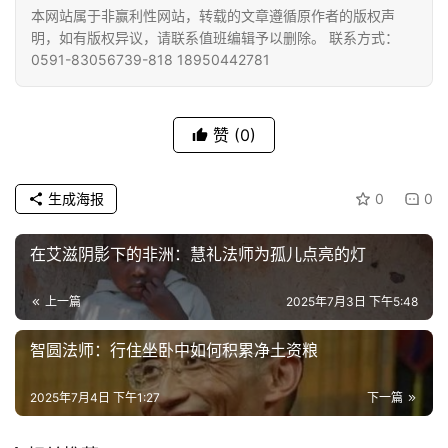
本网站属于非赢利性网站，转载的文章遵循原作者的版权声
明，如有版权异议，请联系值班编辑予以删除。 联系方式：
0591-83056739-818 18950442781
赞
(0)
生成海报
0
0
​​在艾滋阴影下的非洲：慧礼法师为孤儿点亮的灯​​
上一篇
2025年7月3日 下午5:48
智圆法师：行住坐卧中如何积累净土资粮
2025年7月4日 下午1:27
下一篇