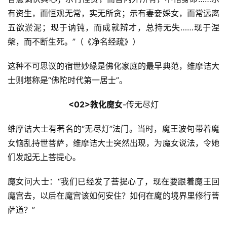
有资生，而恒观无常，实无所贪；示有妻妾婇女，而常远离
五欲淤泥；现于讷钝，而成就辩才，总持无失……现于涅
槃，而不断生死。”（《净名经疏》）
这种不可思议的宿世妙缘是佛化家庭的最早典范，维摩诘大
士则堪称是“佛陀时代第一居士”。
<02>教化魔女
-传无尽灯
维摩诘大士有著名的“无尽灯”法门。当时，魔王波旬带着魔
女恼乱持世菩萨，维摩诘大士突然出现，为魔女说法，令她
们发起无上菩提心。
魔女问大士：“我们已经发了菩提心了，现在要跟着魔王回
魔宫去，以后在魔宫该如何安住？如何在魔的境界里修行菩
萨道？”