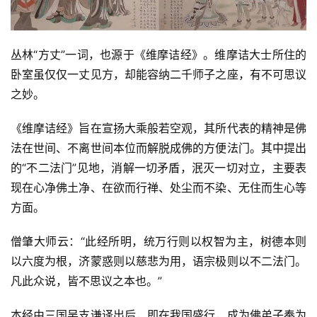
丛林“方丈”一词，也源于《维摩诘经》。维摩诘大士所住的
卧室虽仅仅一丈见方，却能容纳二千师子之座，有不可思议
之妙。
《维摩诘经》旨在宣扬大乘般若空观，其所代表的精神是佛
法在世间、不离世间本位而解脱成佛的方便法门。其中提出
的“不二法门”见地，消解一切矛盾，泯灭一切对立，主要表
现在心净佛土净、在欲而行禅、处尘而不染、无住而生心等
方面。
僧肇大师云：“此经所明，统万行则以权智为主，树德本则
以六度为根，济蒙惑则以慈悲为用，语宗极则以不二法门。
凡此众说，皆不思议之本也。”
本经由三国吴支谦译出后，即在我国盛行，成为佛弟子奉为