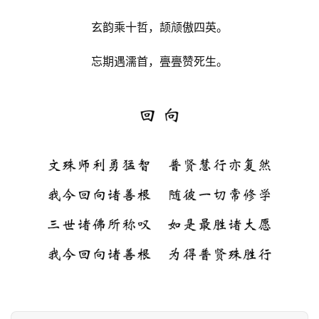
玄韵乘十哲，颉颃傲四英。
忘期遇濡首，亹亹赞死生。