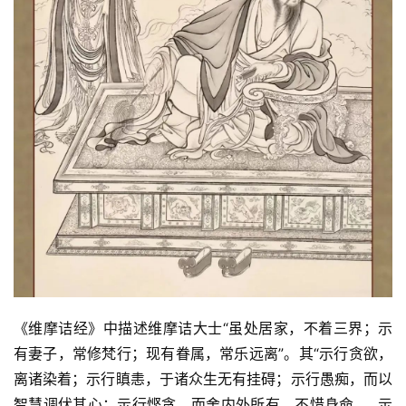
《维摩诘经》中描述维摩诘大士“虽处居家，不着三界；示
有妻子，常修梵行；现有眷属，常乐远离”。其“示行贪欲，
离诸染着；示行瞋恚，于诸众生无有挂碍；示行愚痴，而以
智慧调伏其心；示行悭贪，而舍内外所有，不惜身命……示