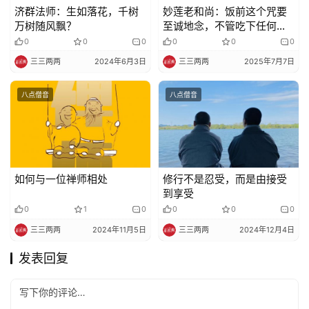
济群法师：生如落花，千树
妙莲老和尚：饭前这个咒要
万树随风飘？
至诚地念，不管吃下任何东
西，都能平安无事！
0
0
0
0
0
0
三三两两
2024年6月3日
三三两两
2025年7月7日
八点僧音
八点僧音
如何与一位禅师相处
修行不是忍受，而是由接受
到享受
0
1
0
0
0
0
三三两两
2024年11月5日
三三两两
2024年12月4日
发表回复