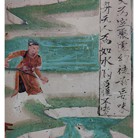
资
讯
八
点
僧
音