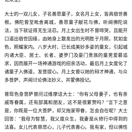
大士的一双儿女，子名善思童子，女名月上女，皆具宿世善
根。佛陀曾至毗舍离城，善思童子献花与佛，听闻佛陀说
法，当下就证得无生法忍。月上女出生时不曾啼哭，且能开
口道出宿世因缘，由她身上散发出的光明胜于月照，犹如金
色，照耀家内。八岁大时，已长成美妙多姿的童女，引起城
内诸大臣、居士、长者、婆罗门及豪门贵族的童男爱慕追
求，因而展开一场神通游戏的招亲活动，最后月上女度化了
诸童子入佛道，发菩提心。月上女曾以她的辩才神通，与众
多菩萨、声闻讨论佛法妙义，并蒙佛授记。
普现色身菩萨曾问过维摩诘大士：“你有父母妻子，也有亲
戚等眷属，还有部属和朋友，这不是很累赘吗？”言下之意
是，你既是一位大菩萨，却又拖家带眷，怎会自在呢？大士
回答：“我母为智慧，我父度众生，我妻是从修行中得到的
法喜。女儿代表慈悲心，儿子代表善心。我有家，但以佛性