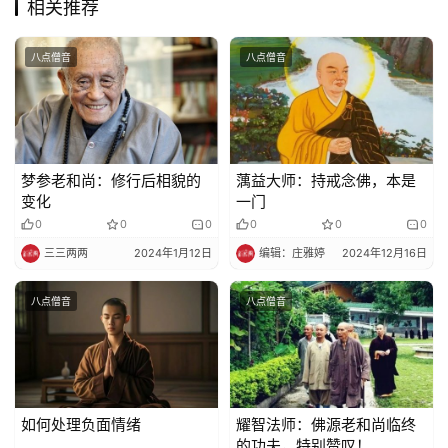
相关推荐
八点僧音
八点僧音
梦参老和尚：修行后相貌的
蕅益大师：持戒念佛，本是
变化
一门
0
0
0
0
0
0
三三两两
2024年1月12日
编辑：庄雅婷
2024年12月16日
八点僧音
八点僧音
如何处理负面情绪
耀智法师：佛源老和尚临终
的功夫，特别赞叹！