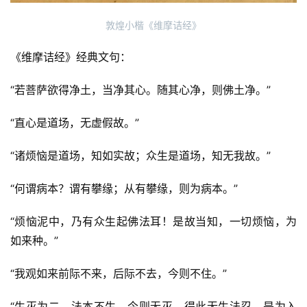
敦煌小楷《维摩诘经》
《维摩诘经》经典文句：
“若菩萨欲得净土，当净其心。随其心净，则佛土净。”
“直心是道场，无虚假故。”
“诸烦恼是道场，知如实故；众生是道场，知无我故。”
“何谓病本？谓有攀缘；从有攀缘，则为病本。”
“烦恼泥中，乃有众生起佛法耳！是故当知，一切烦恼，为
如来种。”
“我观如来前际不来，后际不去，今则不住。”
“生灭为二。法本不生，今则无灭，得此无生法忍，是为入