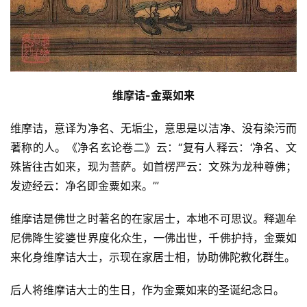
维摩诘-金粟如来
维摩诘，意译为净名、无垢尘，意思是以洁净、没有染污而
著称的人。《净名玄论卷二》云：“复有人释云：‘净名、文
殊皆往古如来，现为菩萨。如首楞严云：文殊为龙种尊佛；
发迹经云：净名即金粟如来。’”
维摩诘是佛世之时著名的在家居士，本地不可思议。释迦牟
尼佛降生娑婆世界度化众生，一佛出世，千佛护持，金粟如
来化身维摩诘大士，示现在家居士相，协助佛陀教化群生。
后人将维摩诘大士的生日，作为金粟如来的圣诞纪念日。