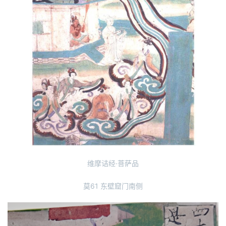
维摩诘经·菩萨品
莫61 东壁窟门南侧