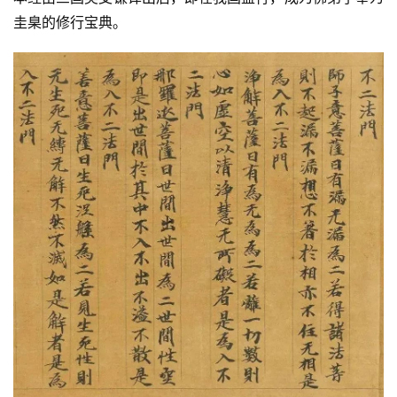
圭臬的修行宝典。