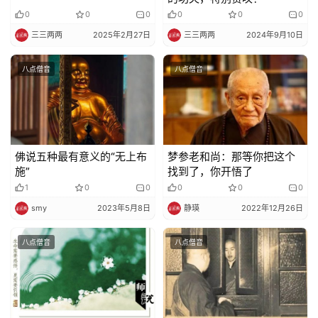
0
0
0
0
0
0
三三两两
2025年2月27日
三三两两
2024年9月10日
八点僧音
八点僧音
佛说五种最有意义的“无上布
梦参老和尚：那等你把这个
施”
找到了，你开悟了
1
0
0
0
0
0
smy
2023年5月8日
静瑛
2022年12月26日
八点僧音
八点僧音