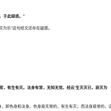
。于此疑惑。”
灭为乐”这句经文还存在疑惑。
常，有生有灭。法身有常，无知无觉。经云‘生灭灭已，寂灭为
身，即色身和法身。色身是无常的，有生有灭；而法身是常的，