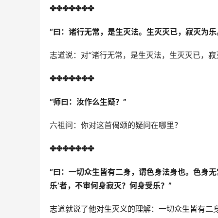
✤✤✤✤✤✤✤
“
曰：诸行无常，是生灭法。生灭灭已，寂灭为乐
志道说：对“诸行无常，是生灭法，生灭灭已，寂
✤✤✤✤✤✤✤
“
师曰：汝作么生疑？”
六祖问：你对这首偈颂的疑问在哪里？
✤✤✤✤✤✤✤
“
曰：一切众生皆有二身，谓色身法身也。色身无
乐’者，不审何身寂灭？何身受乐？”
志道就说了他对生灭义的理解：一切众生皆有二