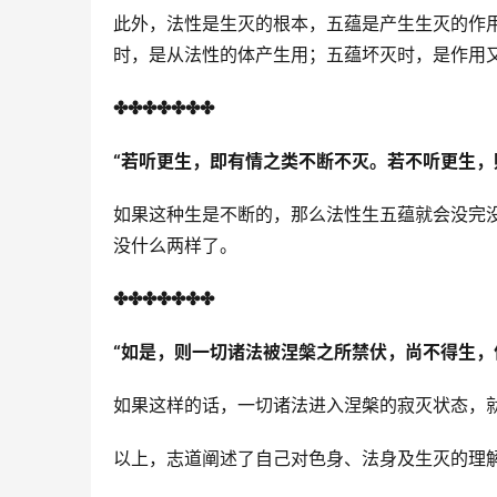
此外，法性是生灭的根本，五蕴是产生生灭的作
时，是从法性的体产生用；五蕴坏灭时，是作用
✤✤✤✤✤✤✤
“
若听更生，即有情之类不断不灭。若不听更生，
如果这种生是不断的，那么法性生五蕴就会没完
没什么两样了。
✤✤✤✤✤✤✤
“
如是，则一切诸法被涅槃之所禁伏，尚不得生，
如果这样的话，一切诸法进入涅槃的寂灭状态，
以上，志道阐述了自己对色身、法身及生灭的理