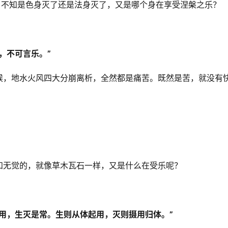
，不知是色身灭了还是法身灭了，又是哪个身在享受涅槃之乐？
，不可言乐。”
候，地水火风四大分崩离析，全然都是痛苦。既然是苦，就没有
知无觉的，就像草木瓦石一样，又是什么在受乐呢？
用，生灭是常。生则从体起用，灭则摄用归体。”