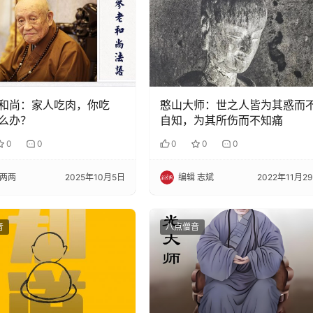
和尚：家人吃肉，你吃
憨山大师：世之人皆为其惑而
么办？
自知，为其所伤而不知痛
0
0
0
0
0
两两
2025年10月5日
编辑 志斌
2022年11月2
音
八点僧音