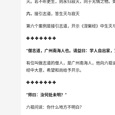
灭。若不听更生，则永归寂灭，同于无情之物。
六、
接引志道，答生灭与寂灭
第六个案例是接引志道，开示《涅槃经》中生灭
✤ ✤ ✤ ✤ ✤ ✤ ✤
“僧志道，广州南海人也。请益曰：学人自出家，
有位叫做志道的僧人，是广州南海人，他向六祖
经中大意，希望和尚给予开示。
✤ ✤ ✤ ✤ ✤ ✤ ✤
“
师曰：汝何处未明？”
六祖问说：你什么地方不明白？