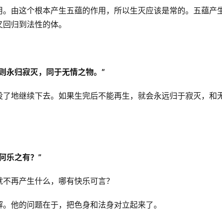
用。由这个根本产生五蕴的作用，所以生灭应该是常的。五蕴产
又回归到法性的体。
则永归寂灭，同于无情之物。”
没了地继续下去。如果生完后不能再生，就会永远归于寂灭，和
何乐之有？”
就不再产生什么，哪有快乐可言？
解。他的问题在于，把色身和法身对立起来了。