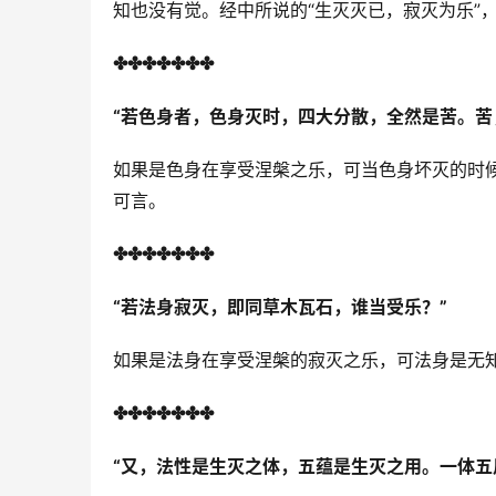
知也没有觉。经中所说的“生灭灭已，寂灭为乐”
✤✤✤✤✤✤✤
“
若色身者，色身灭时，四大分散，全然是苦。苦
如果是色身在享受涅槃之乐，可当色身坏灭的时
可言。
✤✤✤✤✤✤✤
“
若法身寂灭，即同草木瓦石，谁当受乐？”
如果是法身在享受涅槃的寂灭之乐，可法身是无
✤✤✤✤✤✤✤
“又，法性是生灭之体，五蕴是生灭之用。一体五