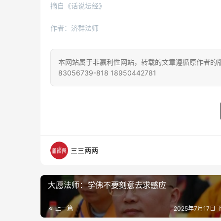
摘自《话说坛经》
作者：济群法师
本网站属于非赢利性网站，转载的文章遵循原作者的版
83056739-818 18950442781
三三两两
大愿法师：学佛不要刻意去求感应
上一篇
2025年7月17日 