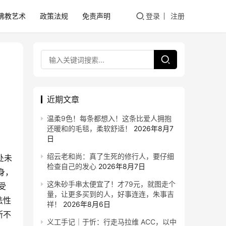
佛教艺术
政策法规
免责声明
登录
注册
近期文章
温柔9色！每条都想入！这条比爱人拥抱
还暖和的毛毯，柔软舒适！
2026年8月7
日
绍云老和尚：真了生死的修行人，要仔细
处未
检查自己的发心
2026年8月7日
身，
这朱砂手串太便宜了！才79元，就图走个
受
量，让更多买到的人，好事连连，朱事吉
法性
祥！
2026年8月6日
断不
义工手记｜于忻：行走马拉维 ACC，以中