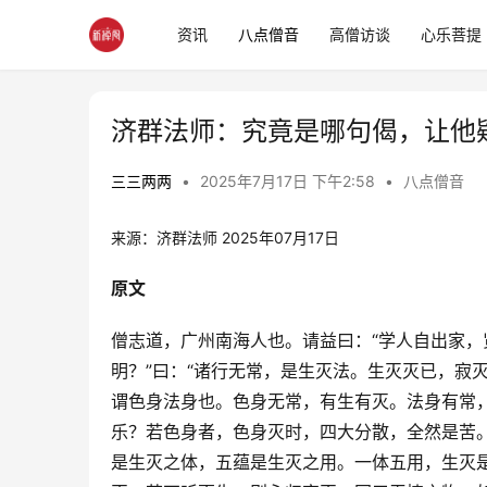
资讯
八点僧音
高僧访谈
心乐菩提
济群法师：究竟是哪句偈，让他
三三两两
•
2025年7月17日 下午2:58
•
八点僧音
来源：济群法师 2025年07月17日 
原文
僧志道，广州南海人也。请益曰：“学人自出家，
明？”曰：“诸行无常，是生灭法。生灭灭已，寂灭
谓色身法身也。色身无常，有生有灭。法身有常，
乐？若色身者，色身灭时，四大分散，全然是苦
是生灭之体，五蕴是生灭之用。一体五用，生灭