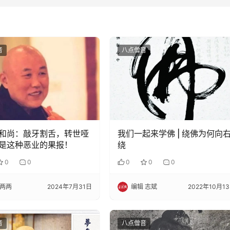
音
八点僧音
和尚：敲牙割舌，转世哑
我们一起来学佛 | 绕佛为何向
是这种恶业的果报！
绕
0
0
0
0
0
两两
2024年7月31日
编辑 志斌
2022年10月1
音
八点僧音