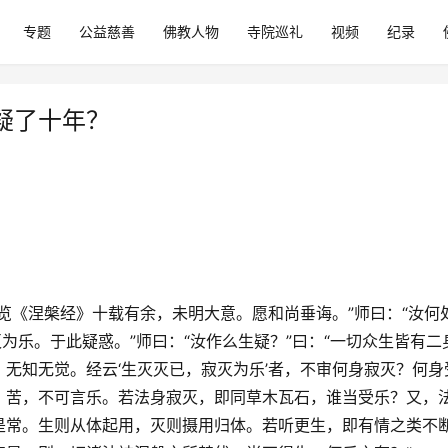
专题
公益慈善
佛教人物
寺院巡礼
视频
纪录
疑了十年？
览《涅槃经》十载有余，未明大意。愿和尚垂诲。”师曰：“汝何
为乐。于此疑惑。”师曰：“汝作么生疑？”曰：“一切众生皆有二
无知无觉。经云‘生灭灭已，寂灭为乐’者，不审何身寂灭？何身
。苦，不可言乐。若法身寂灭，即同草木瓦石，谁当受乐？又，
是常。生则从体起用，灭则摄用归体。若听更生，即有情之类不