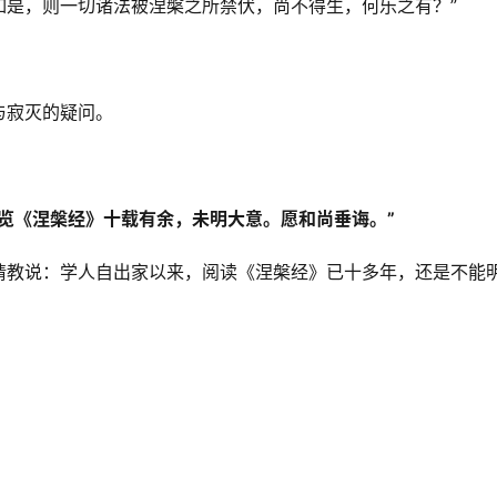
如是，则一切诸法被涅槃之所禁伏，尚不得生，何乐之有？”
与寂灭的疑问。
览《涅槃经》十载有余，未明大意。愿和尚垂诲。”
请教说：学人自出家以来，阅读《涅槃经》已十多年，还是不能