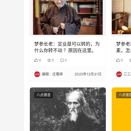
梦参长老：定业是可以转的，为
梦参老
什么你转不动 ？原因在这里。
素，怎
0
0
0
0
编辑：庄雅婷
2025年12月31日
三三
八点僧音
八点僧