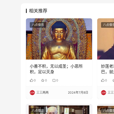
相关推荐
八点僧音
八点僧
小善不积，无以成圣；小恶所
妙莲老
积，足以灭身
巴，就
0
0
0
0
三三两两
2024年7月8日
三三
八点僧音
八点僧