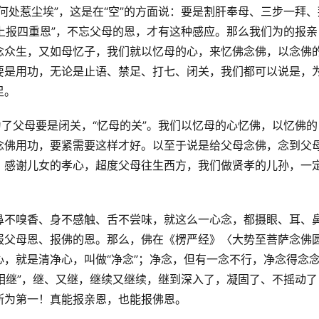
何处惹尘埃”，这是在“空”的方面说：要是割肝奉母、三步一拜、
“上报四重恩”，不忘父母的恩，才有这种感应。那么我们为的报亲
念众生，又如母忆子，我们就以忆母的心，来忆佛念佛，以念佛
要是用功，无论是止语、禁足、打七、闭关，我们都可以说是，
足。
为了父母要是闭关，“忆母的关”。我们以忆母的心忆佛，以忆佛的
念佛用功，要紧需要这样才好。以至于说是给父母念佛，念到父
，感谢儿女的孝心，超度父母往生西方，我们做贤孝的儿孙，一
鼻不嗅香、身不感触、舌不尝味，就这么一心念，都摄眼、耳、
报父母恩、报佛的恩。那么，佛在《楞严经》〈大势至菩萨念佛
，就是清净心，叫做“净念”；净念，但有一念不行，净念得念
念相继”，继、又继，继续又继续，继到深入了，凝固了、不摇动了
斯为第一！真能报亲恩，也能报佛恩。