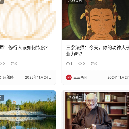
音
八点僧音
师：修行人该如何饮食？
三参法师：今天，你的功德大
业力吗？
0
0
1
0
0
：庄雅婷
2025年11月24日
三三两两
2024年1月2
音
八点僧音