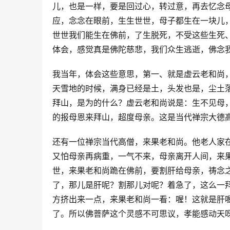
儿，也是一样，要是回过心，转过意，再去忆念母
应，念念在眼前，生生世世，母子都生在一块儿
世世我们能生在佛前，了生脱死，不受这些生死
体会，感觉真是佛陀慈悲，我们众生逃逝，佛念
我当年，体会这些意思，第一、就是虚云老和尚
天雪地的时候，满身已经是土，头发也是，尘土
拜山，是为的什么？虚云老和尚说是：生不见母
的报母恩来拜山，超度母亲。这是当代禅宗大德
还有一位禅宗当代高僧，来果老和尚。他老人家
又怕母亲再病重，一气不来，母亲离开人间，来
世，来果老和尚跪在佛前，要割肝给母亲，祷念
了，那儿是肝呢？割那儿对呢？着急了，这么一
方挤出来一点，来果老和尚一看：喔！这就是肝
了。所以佛菩萨这个灵感不可思议，孝能感动天