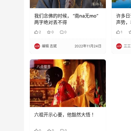
我们念佛的时候， “南na无mo”
许多日
两字绝对丢不得
声势，
2
0
0
1
编辑 志斌
2022年11月24日
三三
八点僧音
六祖开示心要，他豁然大悟 ！
0
0
0