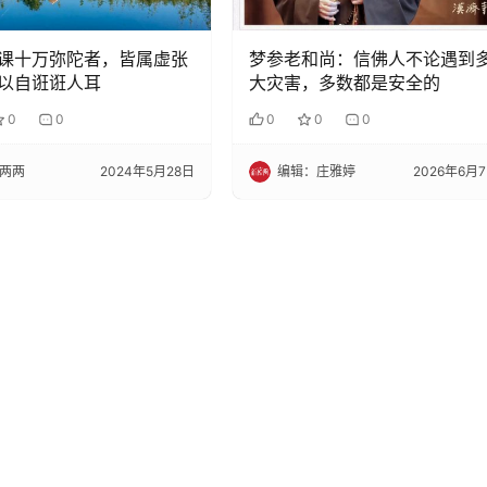
课十万弥陀者，皆属虚张
梦参老和尚：信佛人不论遇到
以自诳诳人耳
大灾害，多数都是安全的
0
0
0
0
0
两两
2024年5月28日
编辑：庄雅婷
2026年6月