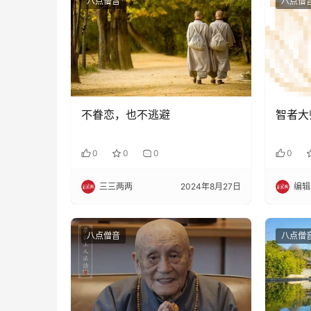
八点僧音
八点僧
不眷恋，也不逃避
智者大
0
0
0
0
三三两两
2024年8月27日
编辑
八点僧音
八点僧