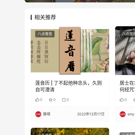
相关推荐
八点僧音
八点僧
莲音历 | 了不起他种念头，久则
居士在
自可澄清
何经咒
0
0
0
0
静瑛
2022年12月17日
smy