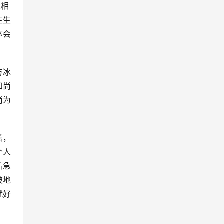
念相
生生
体会
方冰
和尚
尚为
苦，
个人
着急
破地
就好