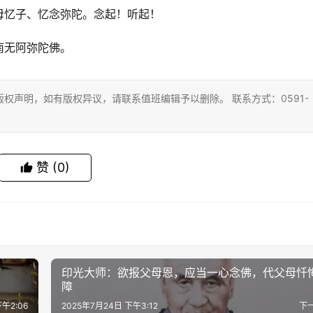
母忆子、忆念弥陀。念起！听起！
南无阿弥陀佛。
权声明，如有版权异议，请联系值班编辑予以删除。 联系方式：0591-
赞
(0)
印光大师：欲报父母恩，应当一心念佛，代父母忏
障
午2:06
2025年7月24日 下午3:12
下