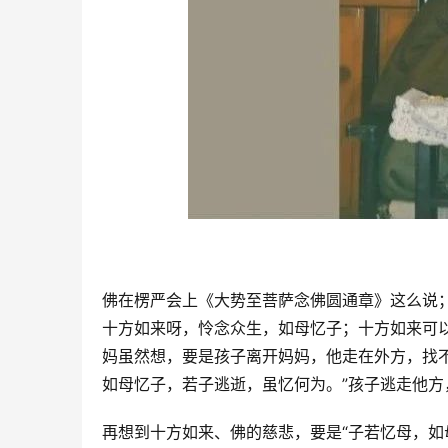
佛在楞严会上《大势至菩萨念佛圆通章》这么说
十方如来呀，怜念众生，如母忆子；十方如来可
妈虽然想，要是孩子离开妈妈，他走在外方，找
如母忆子，若子逃逝，虽忆何为。”孩子逃走他
再想到十方如来、佛的慈悲，要是“子若忆母，如