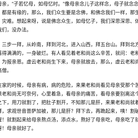
亲，“子若忆母，如母忆时。”像母亲念儿子这样念，母子就念
，都是有缘的，那么，我们众生要是念佛，和佛念我们一样，那
、灾难。想起来呀，说是佛念众生，如母忆子，我们深思深思、
我们，没办法。
，三步一拜，从岭南，拜到河北，进入山西，拜五台山。拜到北
落得满满的，一身破烂。有人看见着老和尚这么辛苦，就问：老
，为报亲恩。虚云老和尚生下来，母亲就故去，那么，虚云老和
高僧。
在家的时候，母亲有病，病的危险，来果老和尚看见母亲受那个
果老和尚无可奈何，心里着急，看母亲的痛苦，看母亲要别离这
之下，用刀就割了，把肚子割开，不知那儿是肝，来果老和尚就
拜，求观世音菩萨加被，那儿是肝？拜下去，再跪起来，咦！割
喔！就割起来给母亲熬点汤，添点水，熬好了母亲吃，母亲吃了
呀！母亲就好了。