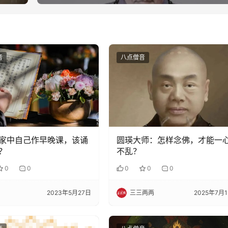
音
八点僧音
家中自己作早晚课，该诵
圆瑛大师：怎样念佛，才能一
？
不乱？
0
0
0
0
0
2023年5月27日
三三两两
2025年7月