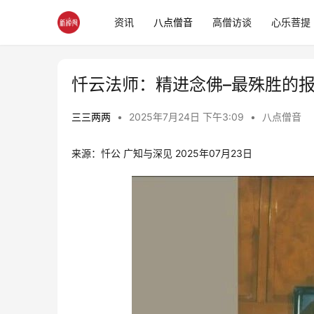
资讯
八点僧音
高僧访谈
心乐菩提
忏云法师：精进念佛–最殊胜的
三三两两
•
2025年7月24日 下午3:09
•
八点僧音
来源：忏公 广知与深见 2025年07月23日