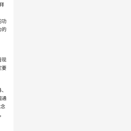
拜
的功
为的
母现
定要
鼻、
圆通
念念
，