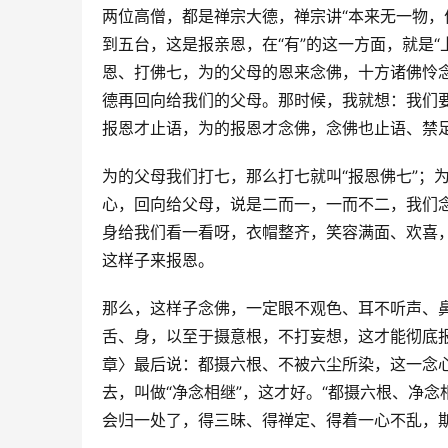
两位高僧，都是禅宗大德，禅宗讲“本来无一物，
到五台，这是报亲恩，在“有”的这一方面，就是
恩、打佛七，为的父母的恩来念佛，十方诸佛怜
德再回向给我们的父母。那时候，我就想：我们
报恩才止语，为的报恩才念佛，念佛也止语、禁
为的父母我们打七，那么打七就叫“报恩佛七”；
心，回向给父母，说是二而一，一而不二，我们
身给我们看一看呀，衣帽整齐，笑容满面、欢喜
这样子来报恩。
那么，这样子念佛，一定眼不观色、耳不听声、
舌、身，以至于摄意根，不打妄想，这才能彻底
章〉最后说：都摄六根、不被六尘所染，这一念心
去，叫做“净念相继”，这才好。“都摄六根、净
会归一处了，得三昧、得禅定、得着一心不乱，