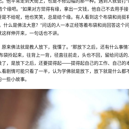
记。他平常走到大街上，也是不修边幅的那一种。遇到人就会打
，结个缘吧。”如果对方觉得有缘，拿出一文钱，他自己不去用手接
要是不给呢，他也笑笑，总是结个缘。有人看到这个布袋和尚挺
。什么是佛法大意？”问话的人一本正经等着布袋和尚回答这个
就这样伸开来，一句话也不讲。
？原来佛法就是教人放下，我懂了。“那放下之后，还有什么事情
把布袋拎起来，往背上一背，径直往前走，头也不回，留给问话的
做了，是放下之后，还要提得起——提得起自己的工作、自己的
人看剧情可能只看了一半，认为学佛就是放下，放下就是什么都
的一些小故事。