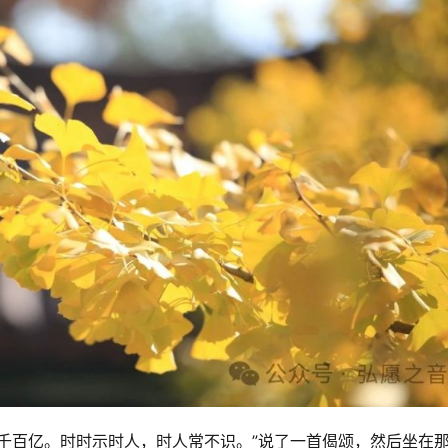
千百亿。时时示时人，时人常不识。”说了一首偈颂，然后坐在