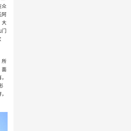
在众
氏阿
，大
山门
欢
。所
。面
喜，
形
好，