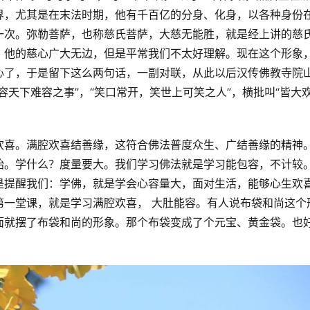
界，尤其是在末法时期，他有千百亿的分身、化身，以各种身份
一次。弥勒菩萨，也称慈氏菩萨，大慈无能胜，就是经上讲的慈
，他的慈心广大无边，但是平常我们不太好理解。现在这个形象
心了，于是留下这么两句话，一副对联，从此以后汉传佛教寺院
容天下难容之事”，“笑口常开，笑世上可笑之人”，横批叫“皆大
欢喜。满腔欢喜结善缘，这符合佛法普度众生、广结善缘的精神
始。学什么？度量要大。我们学习佛法就是学习能包容，不计较
是提醒我们：学佛，就是学会心容量大，面对生活，能够心生欢
第一堂课，就是学习满腔欢喜， 大肚能容。有人说布袋和尚这个
面就摆了布袋和尚的形象。那个布袋变成了个元宝、黄金袋。也