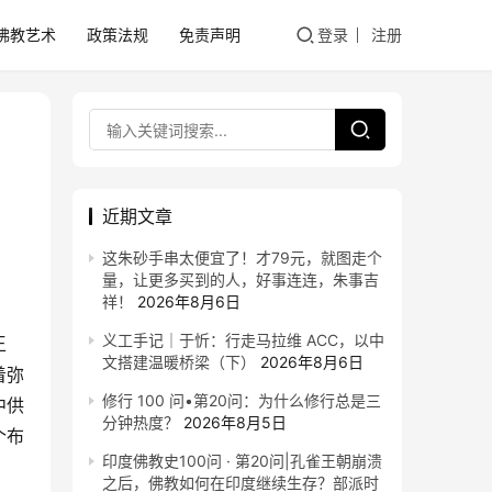
佛教艺术
政策法规
免责声明
登录
注册
近期文章
这朱砂手串太便宜了！才79元，就图走个
量，让更多买到的人，好事连连，朱事吉
祥！
2026年8月6日
义工手记｜于忻：行走马拉维 ACC，以中
王
文搭建温暖桥梁（下）
2026年8月6日
着弥
修行 100 问•第20问：为什么修行总是三
中供
分钟热度？
2026年8月5日
个布
印度佛教史100问 · 第20问|孔雀王朝崩溃
之后，佛教如何在印度继续生存？部派时