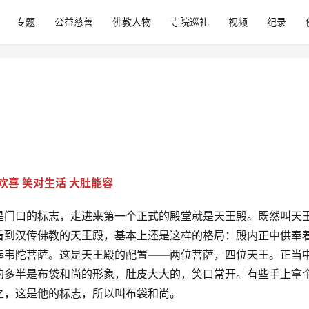
专题
公益慈善
佛教人物
寺院巡礼
视频
纪录
欢喜 笑对生活 大肚能容
是门口的标志，走进来第一个正式的殿堂就是天王殿。既然叫天
看到汉传佛教的天王殿，基本上还是这样的格局：殿内正中供奉
奉韦陀菩萨。这是天王殿的配置——两位菩萨，四位天王。正当
的多半是布袋和尚的形象，肚皮大大的，笑口常开。有些手上拿
之，这是他的标志，所以叫布袋和尚。