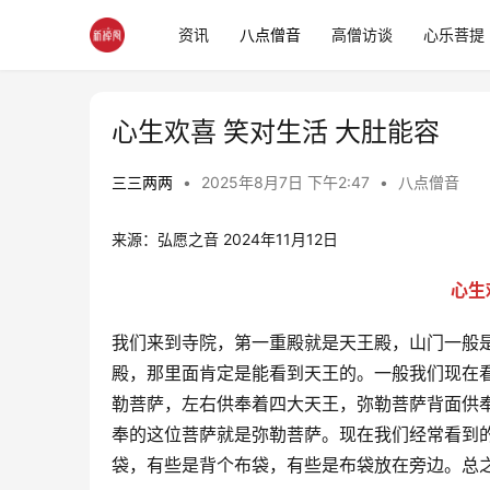
资讯
八点僧音
高僧访谈
心乐菩提
心生欢喜 笑对生活 大肚能容
三三两两
•
2025年8月7日 下午2:47
•
八点僧音
来源：弘愿之音 2024年11月12日
心生
我们来到寺院，第一重殿就是天王殿，山门一般
殿，那里面肯定是能看到天王的。一般我们现在
勒菩萨，左右供奉着四大天王，弥勒菩萨背面供
奉的这位菩萨就是弥勒菩萨。现在我们经常看到
袋，有些是背个布袋，有些是布袋放在旁边。总