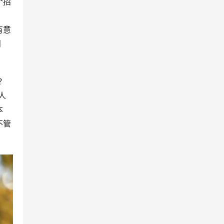
个招
有意
问
？
人
本
不管