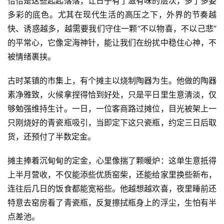
恰恰是这些起起落落，让日子有了滋有味的层次，多了多姿
多彩的底色。尤其在现代生活的高压之下，外界的节奏越
快、诱惑越多，越需要我们守住一颗“不以物喜，不以己悲”
的平常心，它像定海神针，能让我们在纷扰中稳住心神，不
被情绪裹挟。
古时某镇的市集上，有个摊主以烧制陶器为生。他做的陶器
素净雅致，火候拿捏得恰到好处，只是平日里生意清淡，仅
够勉强维持生计。一日，一位客商路过摊位，目光被架上一
只刚烧好的青瓷瓶吸引，当即定下这只瓷瓶，约定三日后取
货，还预付了半数定金。
摊主捧着沉甸甸的定金，心里像揣了颗暖炉：这单生意抵得
上半月营收，不仅能添些优质窑柴，还能给家里换些新布，
连往后几日的饭食都能宽裕些。他越想越欢喜，夜里睡前还
特意去窑房看了青瓷瓶，反复擦拭瓶身上的浮尘，生怕有半
点差池。