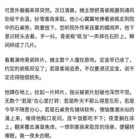
可意外偏偏来得突然。次日清晨，摊主想把青瓷瓶搬到通风
处晾干余温，好等客商来取。他小心翼翼地捧着瓷瓶走到院
中的石桌旁，刚要放下，忽听院外传来孩童的嬉闹声，他下
意识转头去看，手一抖，青瓷瓶“哐当”一声摔在石阶上，瞬
间碎成了几片。
看着满地青瓷碎片，摊主整个人僵在原地。定金早已收了，
约定的瓷瓶却没了；若是客商追责，不仅要退还定金，说不
定还得赔偿损失。
他蹲在地上，捡起一片碎片，指尖被瓷片划破也浑然不觉。
无数个“若是”在心里打转：若是昨天不那么得意忘形，若是
今早不随意分心，若是石桌旁先铺块软布，懊恼像潮水似的
涌上来，堵得他胸口发闷，连午饭都吃不下；夜里躺在床
上，翻来覆去满是焦虑，一想到客商来取货的场景，便辗转
难眠，竟一夜未合眼。