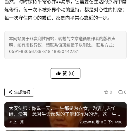
当然，时时保持平常心并非易事，它需要在生活的点滴中磨
院
炼修行，每一次不被外界牵动的坚持，都是对心性的打磨；
巡
每一次守住内心的尝试，都是向平常心靠近的一步。
礼
视
本网站属于非赢利性网站，转载的文章遵循原作者的版权声
频
明，如有版权异议，请联系值班编辑予以删除。 联系方式：
0591-83056739-818 18950442781
纪
录
赞
(0)
佛
教
生成海报
0
0
艺
术
大安法师 : 你说一天，一生都是为衣食，为妻儿去忙
碌，没有一念对生命超越的了解和行为的话，这一生都
政
活得是实在是很没有意思的
上一篇
2025年10月10日 下午4:06
策