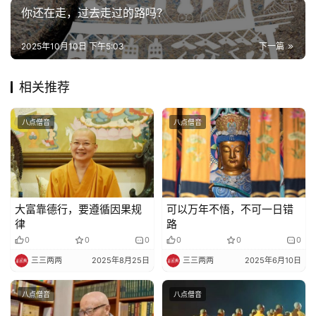
法
你还在走，过去走过的路吗？
规
2025年10月10日 下午5:03
下一篇
免
责
相关推荐
声
明
八点僧音
八点僧音
大富靠德行，要遵循因果规
可以万年不悟，不可一日错
律
路
0
0
0
0
0
0
三三两两
2025年8月25日
三三两两
2025年6月10日
八点僧音
八点僧音