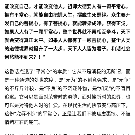
乐
能改变自己，才能改变他人。祖师大德要人有一颗平常心，
菩
拥有平常心，就能自由把握人生，摆脱生死羁绊。众生要开
提
发自己的菩提心，有了菩提心，就能转染成净，获得正觉。
如果人人有了一颗平常心，整个世界就不再相互争斗，天下
专
就会变得真正太平。如果人人都有了一颗菩提心，整个人类
题
的道德境界就提升了一大步，天下人人皆为君子。和谐社会
公
何愁能不到来？！”
益
慈
这番话点透了“平常心”的本质：它从不是消极的无所谓，而
善
是一种通透的处世态度，是“无为”的不刻意强求，是“无争”
的不斤斤计较，是“不贪”的不沉迷外物，是“知足”的不盲目
佛
追逐。它可以是面对荣誉时的淡薄，面对挫折时的忍辱，也
教
可以是对待他人时的仁爱。在现代生活的快节奏与高压下，
人
登录
注册
这份“宠辱不惊”的平常心，正是让我们不被焦虑裹挟、不被
物
情绪左右的底气。
寺