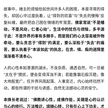
故事中，摊主的烦恼恰如世间许多人的困境，本是寻常的得
失，却因心中过度执着，让“得到的欢喜”与“失去的懊悔”反
复纠缠，最终把自己困在情绪的牢笼里。
佛家常说“不是幡
资
动，不是风动，仁者心动”，生活中的忧伤与烦恼，多半源
讯
于此：不是外界的事有多棘手，而是我们的心太容易被外物
八
牵动，要么贪恋于“得到”的满足，要么深陷于“失去”的痛
点
苦，要么执着于“本该如此”的执念，在贪、嗔、痴的迷障里
僧
渐渐看不清本心。
音
人的心性本如澄澈的湖水，不含杂质、通透自然，可一旦被
高
“太在乎”搅扰，便会变得浑浊不清；若能像磐石般沉稳，像
僧
大地般宽广，任外界风雨起落、人事变迁，内心始终岿然不
访
动，那些所谓的干扰与诱惑，自然无法撼动心灵的安宁。
谈
本焕长老说过：“佛教讲心性，成佛作祖，关键是心的认识
心
与心的修行。万法唯识，境随心转，只有在心上下功夫，才