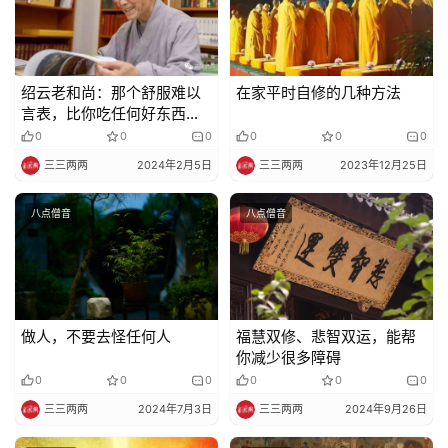
绍云老和尚：那个舒服难以
在家平时自修的几种方法
言表，比你吃任何好东西还
要好
0
0
0
0
0
0
三三两两
2024年2月5日
三三两两
2023年12月25日
八点僧音
八点僧音
做人，不要去怪任何人
福慧双修、悲智双运，能帮
你减少很多障碍
0
0
0
0
0
0
三三两两
2024年7月3日
三三两两
2024年9月26日