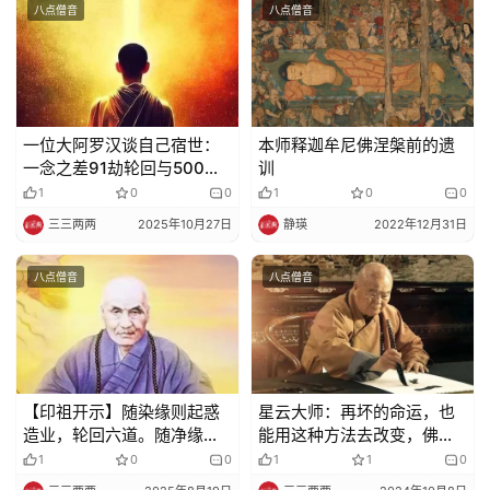
八点僧音
八点僧音
一位大阿罗汉谈自己宿世：
本师释迦牟尼佛涅槃前的遗
一念之差91劫轮回与500世
训
做狗
1
0
0
1
0
0
三三两两
2025年10月27日
静瑛
2022年12月31日
八点僧音
八点僧音
【印祖开示】随染缘则起惑
星云大师：再坏的命运，也
造业，轮回六道。随净缘则
能用这种方法去改变，佛教
断惑证真，常住涅槃
不鼓励人听天由命
1
0
0
1
1
0